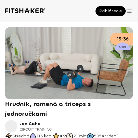
Prihlásenie
Hrudník, ramená a triceps s
jednoručkami
Jan Caha
CIRCUIT TRAINING
Stredná
115
kcal
4.9
21 min
5054
videní