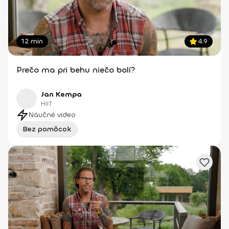
12 min
4.9
Prečo ma pri behu niečo bolí?
Jan Kempa
HIIT
Náučné video
Bez pomôcok