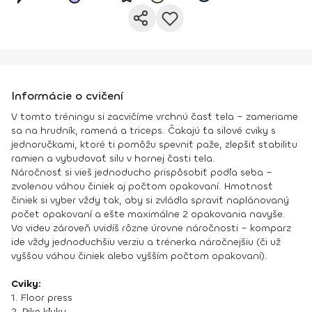
Informácie o cvičení
V tomto tréningu si zacvičíme vrchnú časť tela – zameriame
sa na hrudník, ramená a triceps. Čakajú ťa silové cviky s
jednoručkami, ktoré ti pomôžu spevniť paže, zlepšiť stabilitu
ramien a vybudovať silu v hornej časti tela.
Náročnosť si vieš jednoducho prispôsobiť podľa seba –
zvolenou váhou činiek aj počtom opakovaní. Hmotnosť
činiek si vyber vždy tak, aby si zvládla spraviť naplánovaný
počet opakovaní a ešte maximálne 2 opakovania navyše.
Vo videu zároveň uvidíš rôzne úrovne náročnosti – komparz
ide vždy jednoduchšiu verziu a trénerka náročnejšiu (či už
vyššou váhou činiek alebo vyšším počtom opakovaní).
Cviky:
1. Floor press
2. Pike kľuky