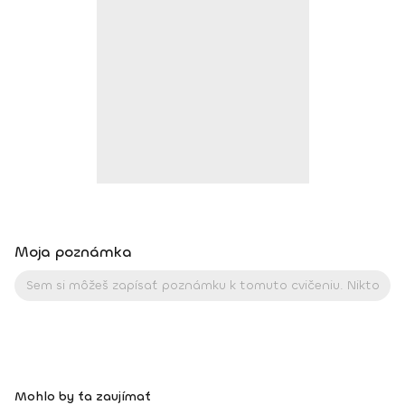
výžive: Sám sebe výživovým poradcom, ktorá zaznamenala
pomerne slušný predajný úspech. Keď to teda zhrniem, tak
som: garant a majiteľ vzdelávacieho zariadenia Fitness
Institut lektor a doktorand na Masarykovej univerzite
odborník na športovú výživu autor knihy Sám sebe
výživovým poradcom člen výkonného výboru Českej komory
fitness profesionálny fitnes pretekár a tréner pretekárov
Moja poznámka
Mohlo by ťa zaujímať