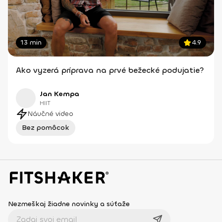
13 min
4.9
Ako vyzerá príprava na prvé bežecké podujatie?
Jan Kempa
HIIT
Náučné video
Bez pomôcok
Nezmeškaj žiadne novinky a súťaže