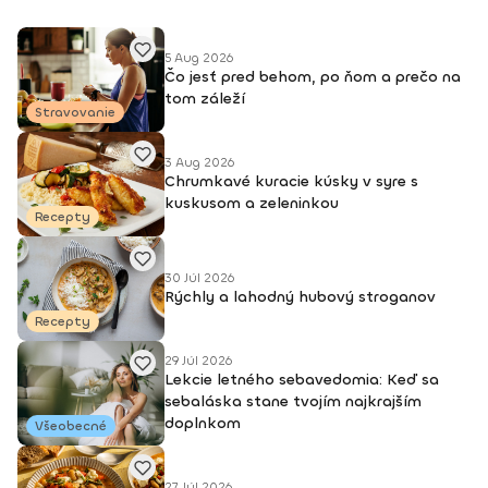
5 Aug 2026
Čo jesť pred behom, po ňom a prečo na
tom záleží
Stravovanie
3 Aug 2026
Chrumkavé kuracie kúsky v syre s
kuskusom a zeleninkou
Recepty
30 Júl 2026
Rýchly a lahodný hubový stroganov
Recepty
29 Júl 2026
Lekcie letného sebavedomia: Keď sa
sebaláska stane tvojím najkrajším
doplnkom
Všeobecné
27 Júl 2026