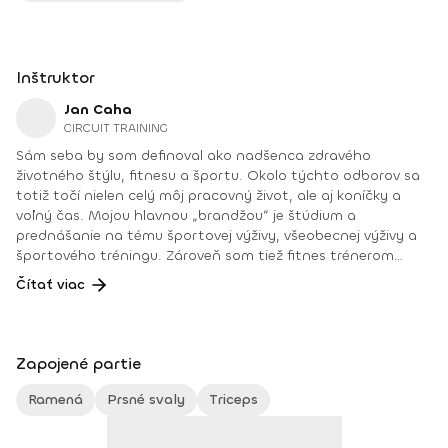
Inštruktor
Jan Caha
CIRCUIT TRAINING
Sám seba by som definoval ako nadšenca zdravého
životného štýlu, fitnesu a športu. Okolo týchto odborov sa
totiž točí nielen celý môj pracovný život, ale aj koníčky a
voľný čas. Mojou hlavnou „brandžou“ je štúdium a
prednášanie na tému športovej výživy, všeobecnej výživy a
športového tréningu. Zároveň som tiež fitnes trénerom
pretekárov a pretekárok, ale aj aktívnym pretekárom vo
Čítať viac
fitnes. Profesijne som vyštudoval odbor športová výživa na
Masarykovej univerzite, tu tiež v súčasnosti prednášam a
dokončujem doktorandské štúdium kinantropológie na tému
svalového rastu a chudnutia. Ak by som mal vyzdvihnúť
Zapojené partie
svoje najväčšie pracovné počiny, iste by to bolo to, že sa
nám už 9 rokov darí v ČR vzdelávať fitnes komunitu, a to
Ramená
Prsné svaly
Triceps
prostredníctvom vzdelávacieho zariadenia Fitness Institut,
ktorého som aj garantom. Ale aj svoju nedávnu publikáciu o