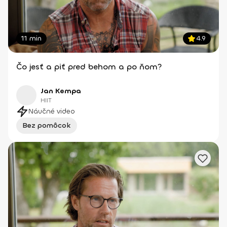
11 min
4.9
Čo jesť a piť pred behom a po ňom?
Jan Kempa
HIIT
Náučné video
Bez pomôcok