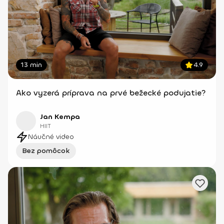
13 min
4.9
Ako vyzerá príprava na prvé bežecké podujatie?
Jan Kempa
HIIT
Náučné video
Bez pomôcok