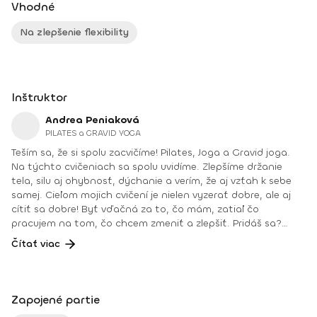
Vhodné
Na zlepšenie flexibility
Inštruktor
Andrea Peniaková
PILATES a GRAVID YOGA
Teším sa, že si spolu zacvičíme! Pilates, Joga a Gravid joga.
Na týchto cvičeniach sa spolu uvidíme. Zlepšíme držanie
tela, silu aj ohybnosť, dýchanie a verím, že aj vzťah k sebe
samej. Cieľom mojich cvičení je nielen vyzerať dobre, ale aj
cítiť sa dobre! Byť vďačná za to, čo mám, zatiaľ čo
pracujem na tom, čo chcem zmeniť a zlepšiť. Pridáš sa?
Teším sa na teba na online lekciách vo Fitshakeri, aj vo
Čítať viac
Fitshaker podcaste! Taktiež osobne na mojich hodinách v
Bratislave alebo na pobytoch, ktoré organizujem na
Slovensku aj v zahraničí. Môj rozvrh a info o mne nájdeš na
týchto stránkach: FB: www.facebook.com/flowandrea9 IG :
Zapojené partie
@andrea_mindfulflow Dosiahnuté vzdelanie: • Špecializačný