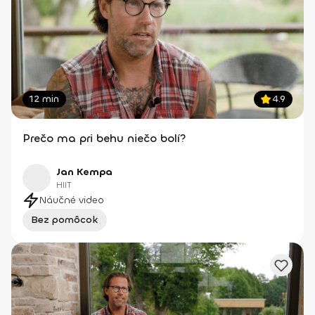
12 min
4.9
Prečo ma pri behu niečo bolí?
Jan Kempa
HIIT
Náučné video
Bez pomôcok