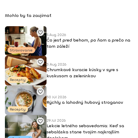
Mohlo by ťa zaujímať
5 Aug 2026
Čo jesť pred behom, po ňom a prečo na
tom záleží
Stravovanie
3 Aug 2026
Chrumkavé kuracie kúsky v syre s
kuskusom a zeleninkou
Recepty
30 Júl 2026
Rýchly a lahodný hubový stroganov
Recepty
29 Júl 2026
Lekcie letného sebavedomia: Keď sa
sebaláska stane tvojím najkrajším