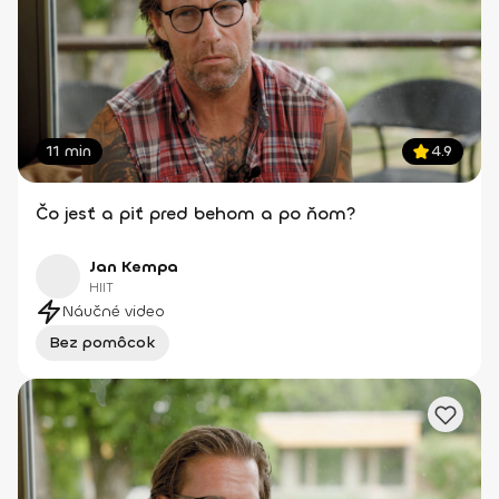
11 min
4.9
Čo jesť a piť pred behom a po ňom?
Jan Kempa
HIIT
Náučné video
Bez pomôcok