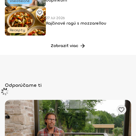
doplnkom
Všeobecné
27 Júl 2026
Rajčinové ragú s mozzarellou
Recepty
Zobraziť viac
Odporúčame ti