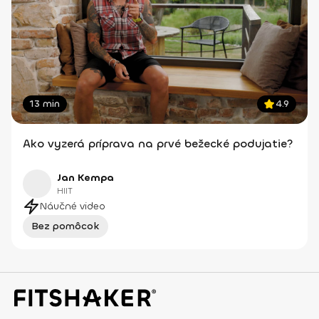
13 min
4.9
Ako vyzerá príprava na prvé bežecké podujatie?
Jan Kempa
HIIT
Náučné video
Bez pomôcok