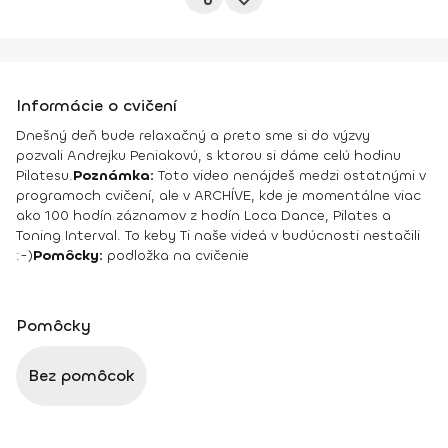
Informácie o cvičení
Dnešný deň bude relaxačný a preto sme si do výzvy
pozvali Andrejku Peniakovú, s ktorou si dáme celú hodinu
Pilatesu.
Poznámka:
Toto video nenájdeš medzi ostatnými v
programoch cvičení, ale v ARCHÍVE, kde je momentálne viac
ako 100 hodín záznamov z hodín Loca Dance, Pilates a
Toning Interval. To keby Ti naše videá v budúcnosti nestačili
:-)
Pomôcky:
podložka na cvičenie
Pomôcky
Bez pomôcok