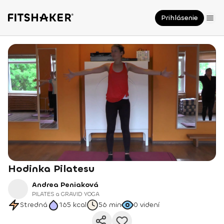
Prihlásenie
Hodinka Pilatesu
Andrea Peniaková
PILATES a GRAVID YOGA
Stredná
165
kcal
56 min
0
videní