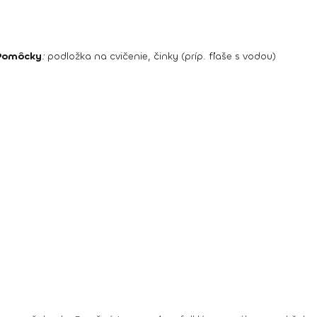
Pomôcky
:
podložka na cvičenie, činky (príp. fľaše s vodou)