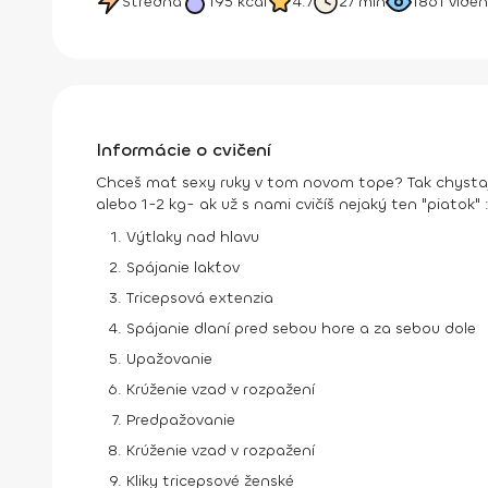
Stredná
195
kcal
4.7
27 min
1861
viden
Informácie o cvičení
Chceš mať sexy ruky v tom novom tope? Tak chystaj po
alebo 1-2 kg- ak už s nami cvičíš nejaký ten "piatok" :
Výtlaky nad hlavu
Spájanie lakťov
Tricepsová extenzia
Spájanie dlaní pred sebou hore a za sebou dole
Upažovanie
Krúženie vzad v rozpažení
Predpažovanie
Krúženie vzad v rozpažení
Kliky tricepsové ženské