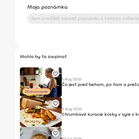
Moja poznámka
Mohlo by ťa zaujímať
5 Aug 2026
Čo jesť pred behom, po ňom a prečo
Stravovanie
3 Aug 2026
Chrumkavé kuracie kúsky v syre s 
Recepty
30 Júl 2026