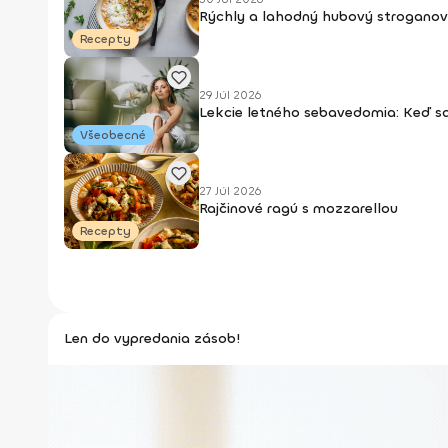
Rýchly a lahodný hubový stroganov
Recepty
29 Júl 2026
Lekcie letného sebavedomia: Keď s
Všeobecné
27 Júl 2026
Rajčinové ragú s mozzarellou
Recepty
Len do vypredania zásob!