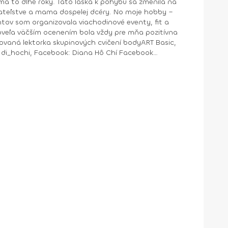
a to dlhé roky. Táto láska k pohybu sa zmenila na
ntov som organizovala viachodinové eventy, fit a