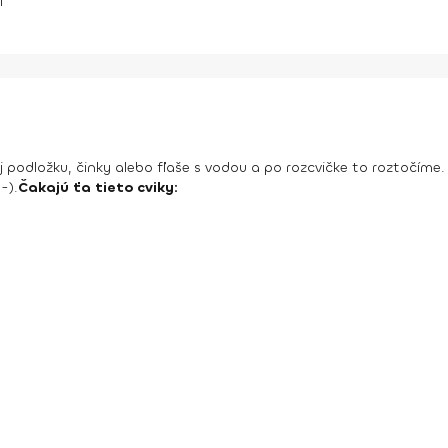
í
dložku, činky alebo fľaše s vodou a po rozcvičke to roztočíme. Či
-).
Čakajú ťa tieto cviky: