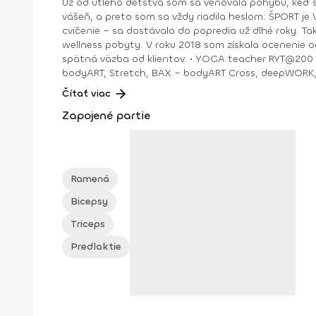
Už od útleho detstva som sa venovala pohybu, keď s
vášeň, a preto som sa vždy riadila heslom: ŠPORT je VÁŠEŇ. V bežnom živote som bola ekonomická riaditeľka vo vydavateľstve a mama dospelej dcé
cvičenie – sa dostávalo do popredia už dlhé roky. T
wellness pobyty. V roku 2018 som získala ocenenie od portálu cvicte.sk Fitleader – skupinový tréner nováčik 2018. No oveľa väčším ocenením bola vždy pre mňa pozitívna
spätná väzba od klientov. • YOGA teacher RYT@200 • POWER YOGA inštruktor • Kondičný tréner 1. kv. stupňa • Certifikovaná lektorka skupinových cvičení bodyART Basic,
bodyART, Stretch, BAX – bodyART Cross, deepWORK, STRONG by Zumba, Jump B
skupina: ŠPORT je VÁŠEŇ
Čítať viac
Zapojené partie
Ramená
Bicepsy
Triceps
Predlaktie