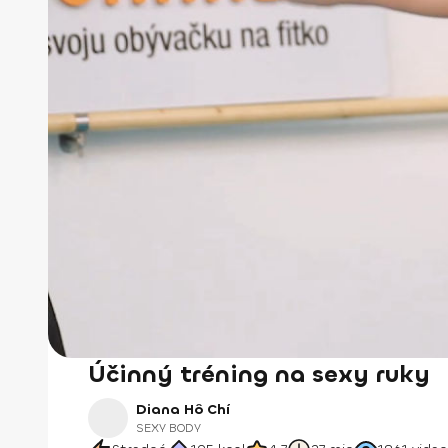
Účinný tréning na sexy ruky
Diana Hô Chí
SEXY BODY