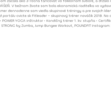
om začala ako 3-ročná tancovať vo folklórnom súbore, a držalo m
ry. No moje hobby –
akmer dennodenne som viedla skupinové tréningy a pre svojich klie
ungee Workout, POUNDFIT Instagram: di_hochi, Facebook: Diana Hô Chí Facebook