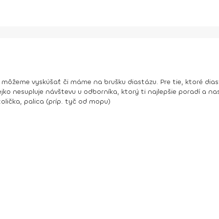
i môžeme vyskúšať či máme na brušku diastázu. Pre tie, ktoré dia
ejko nesupluje návštevu u odborníka, ktorý ti najlepšie poradí a n
olička, palica (príp. tyč od mopu)