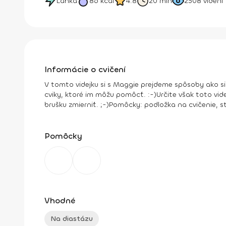
Ľahká
86
kcal
4.8
20 min
2508
videní
Informácie o cvičení
V tomto videjku si s Maggie prejdeme spôsoby ako s
cviky, ktoré im môžu pomôcť. :-)
Určite však toto vid
brušku zmierniť. ;-)
Pomôcky:
podložka na cvičenie, st
Pomôcky
Vhodné
Na diastázu