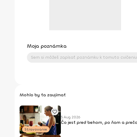
Moja poznámka
Mohlo by ťa zaujímať
5 Aug 2026
Čo jesť pred behom, po ňom a prečo
Stravovanie