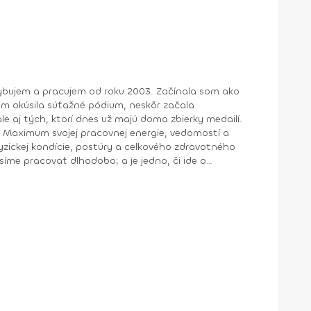
ohybujem a pracujem od roku 2003. Začínala som ako
om okúsila súťažné pódium, neskôr začala
e aj tých, ktorí dnes už majú doma zbierky medailí.
yzickej kondície, postúry a celkového zdravotného
síme pracovať dlhodobo; a je jedno, či ide o
innosti, pooperačnú rehabilitáciu, muža snažiaceho