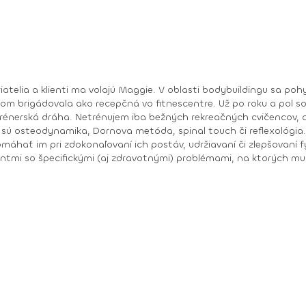
riatelia a klienti ma volajú Maggie. V oblasti bodybuildingu sa p
som brigádovala ako recepčná vo fitnescentre. Už po roku a pol s
rénerská dráha. Netrénujem iba bežných rekreačných cvičencov, al
máhať im pri zdokonaľovaní ich postáv, udržiavaní či zlepšovaní f
entmi so špecifickými (aj zdravotnými) problémami, na ktorých mu
nadváhou či, naopak, poruchou príjmu potravy alebo hormonálnej č
m prispôsobiť cvičenie a terapiu na mieru. Moja práca je mi zároveň koníčkom a úspechy mojich
nia. Moje najvýraznejšie súťažné úspechy: 2005 • juniorská majsterka Európy v
majsterka Európy v bikini fitness Kontakt: +421 907 185 940 Facebook: Magdalena Kazimirova