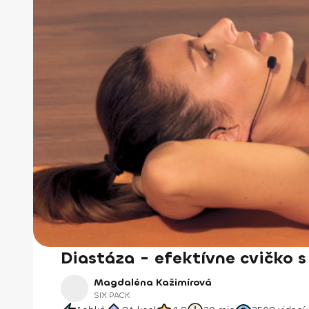
Diastáza - efektívne cvičko 
Magdaléna Kažimírová
SIX PACK