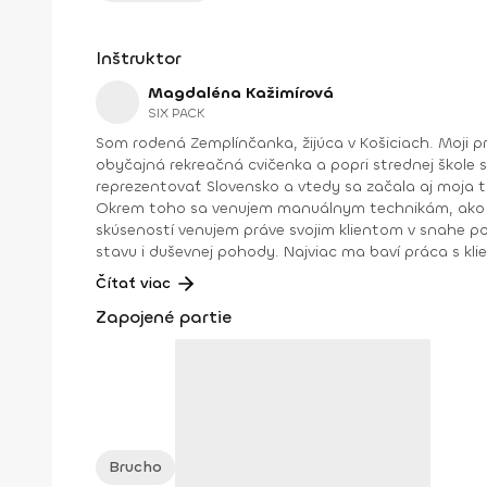
Inštruktor
Magdaléna Kažimírová
SIX PACK
Som rodená Zemplínčanka, žijúca v Košiciach. Moji p
obyčajná rekreačná cvičenka a popri strednej škole 
reprezentovať Slovensko a vtedy sa začala aj moja t
Okrem toho sa venujem manuálnym technikám, ako sú osteodynamika, Dornova metóda, spinal touch či reflexológia. Maximum svojej pracovnej energie, vedomostí a
skúseností venujem práve svojim klientom v snahe po
stavu i duševnej pohody. Najviac ma baví práca s kli
tínedžera, tehuľku, nesprávne držanie tela, ženu s 
Čítať viac
sa získať svalovú hmotu alebo seniora... Každý človek je iný a každému musí
Zapojené partie
zverencov ma nielen motivujú v napredovaní, ale aj napĺňajú radosťou a pocitom zadosťučine
body fitness (IFBB) 2010 • majsterka SR a vicemajsterka sveta vo fitness model (WFF) 2012 • vicemajsterka SR v bikini fitness • majsterka Európy v bikini fitness • absolútna
Brucho