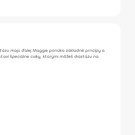
stázu majú ďalej Maggie ponúka základné prncípy a
astaví špeciálne cviky, ktorými môžeš diastázu na