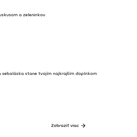
kuskusom a zeleninkou
a sebaláska stane tvojím najkrajším doplnkom
Zobraziť viac