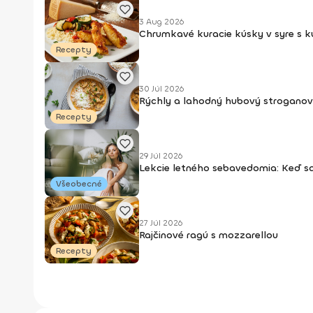
3 Aug 2026
Chrumkavé kuracie kúsky v syre s 
Recepty
30 Júl 2026
Rýchly a lahodný hubový stroganov
Recepty
29 Júl 2026
Lekcie letného sebavedomia: Keď s
Všeobecné
27 Júl 2026
Rajčinové ragú s mozzarellou
Recepty