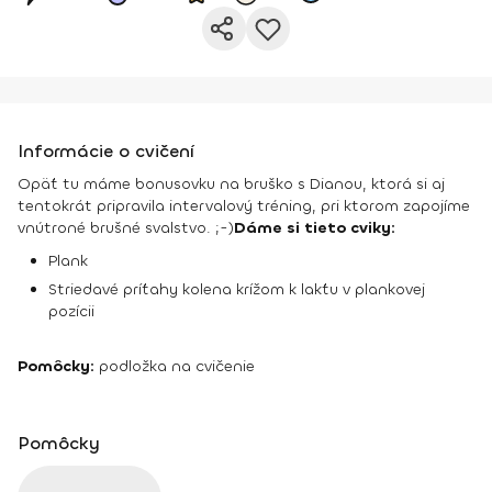
Informácie o cvičení
Opäť tu máme bonusovku na bruško s Dianou, ktorá si aj
tentokrát pripravila intervalový tréning, pri ktorom zapojíme
vnútroné brušné svalstvo. ;-)
Dáme si tieto cviky:
Plank
Striedavé príťahy kolena krížom k lakťu v plankovej
pozícii
Pomôcky:
podložka na cvičenie
Pomôcky