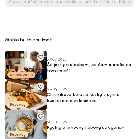
Mohlo by ťa zaujímať
5 Aug 2026
Čo jesť pred behom, po ňom a prečo na
tom záleží
Stravovanie
3 Aug 2026
Chrumkavé kuracie kúsky v syre s
kuskusom a zeleninkou
Recepty
30 Júl 2026
Rýchly a lahodný hubový stroganov
Recepty