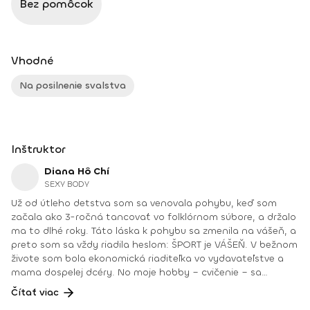
Bez pomôcok
Vhodné
Na posilnenie svalstva
Inštruktor
Diana Hô Chí
SEXY BODY
Už od útleho detstva som sa venovala pohybu, keď som
začala ako 3-ročná tancovať vo folklórnom súbore, a držalo
ma to dlhé roky. Táto láska k pohybu sa zmenila na vášeň, a
preto som sa vždy riadila heslom: ŠPORT je VÁŠEŇ. V bežnom
živote som bola ekonomická riaditeľka vo vydavateľstve a
mama dospelej dcéry. No moje hobby – cvičenie – sa
dostávalo do popredia už dlhé roky. Takmer dennodenne
Čítať viac
som viedla skupinové tréningy a pre svojich klientov som