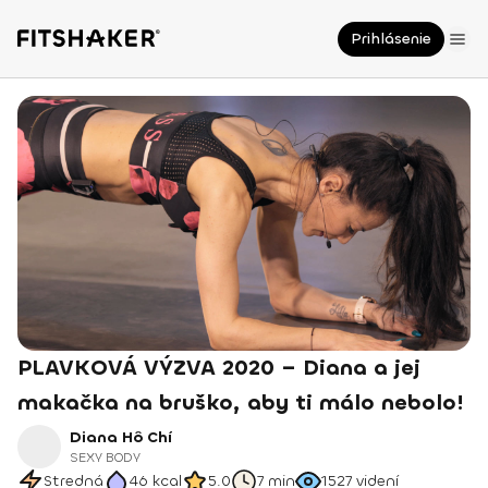
Prihlásenie
PLAVKOVÁ VÝZVA 2020 – Diana a jej
makačka na bruško, aby ti málo nebolo!
Diana Hô Chí
SEXY BODY
Stredná
46
kcal
5.0
7 min
1527
videní