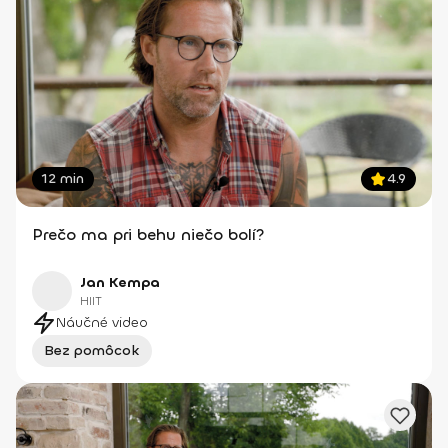
12 min
4.9
Prečo ma pri behu niečo bolí?
Jan Kempa
HIIT
Náučné video
Bez pomôcok