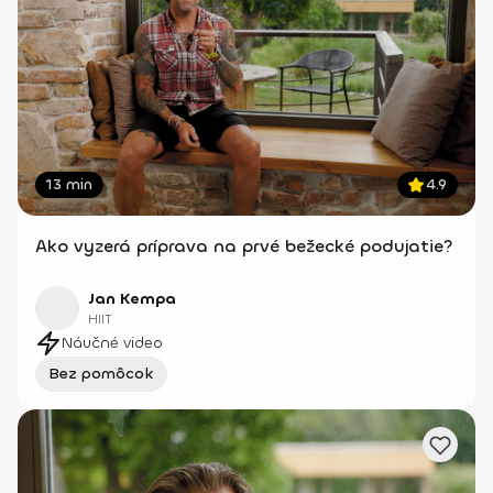
13 min
4.9
Ako vyzerá príprava na prvé bežecké podujatie?
Jan Kempa
HIIT
Náučné video
Bez pomôcok