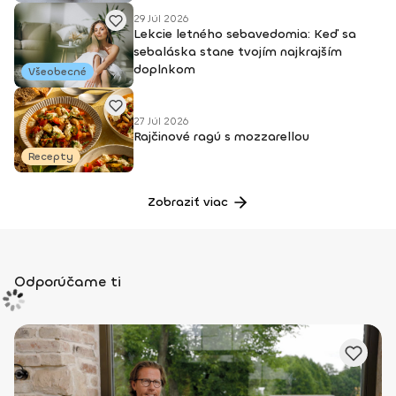
29 Júl 2026
Lekcie letného sebavedomia: Keď sa
sebaláska stane tvojím najkrajším
doplnkom
Všeobecné
27 Júl 2026
Rajčinové ragú s mozzarellou
Recepty
Zobraziť viac
Odporúčame ti