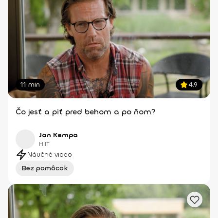
11 min
4.9
Čo jesť a piť pred behom a po ňom?
Jan Kempa
HIIT
Náučné video
Bez pomôcok