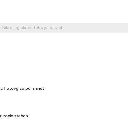
íc hotový za pár minút
kuracie stehná