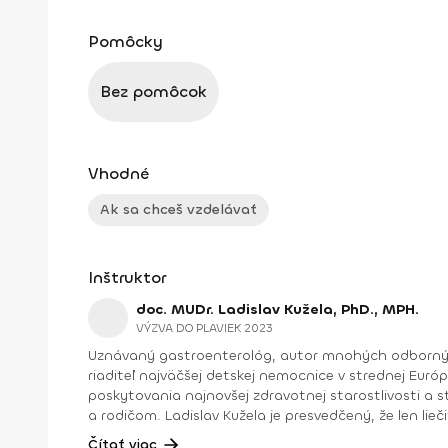
Pomôcky
Bez pomôcok
Vhodné
Ak sa chceš vzdelávať
Inštruktor
doc. MUDr. Ladislav Kužela, PhD., MPH.
VÝZVA DO PLAVIEK 2023
Uznávaný gastroenterológ, autor mnohých odborných publikácií, vysokoškolský pedagóg, b
riaditeľ najväčšej detskej nemocnice v strednej Európe. Pod jeho vedením nemocnica prešla výraznými modernizačnými zmenami, či už vo forme riadenia procesov,
poskytovania najnovšej zdravotnej starostlivosti a
a rodičom. Ladislav Kužela je presvedčený, že len lieč
Čítať viac