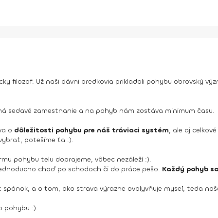
cky filozof. Už naši dávni predkovia prikladali pohybu obrovský vý
 má sedavé zamestnanie a na pohyb nám zostáva minimum času.
va o
dôležitosti pohybu pre náš tráviaci systém
, ale aj celkov
ybrať, potešíme ťa :).
rmu pohybu telu doprajeme, vôbec nezáleží :).
len jednoducho choď po schodoch či do práce pešo.
Každý pohyb sa 
 spánok, a o tom, ako strava výrazne ovplyvňuje myseľ, teda naš
 pohybu :).