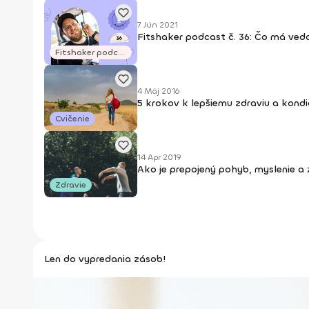
7 Jún 2021
Fitshaker podcast č. 36: Čo má ved
Fitshaker podcasty
4 Máj 2016
5 krokov k lepšiemu zdraviu a kond
Cvičenie
14 Apr 2019
Ako je prepojený pohyb, myslenie a 
Zdravie
Len do vypredania zásob!