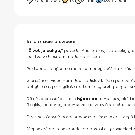
Náučné video
4.9
22 min
5895
videní
Informácie o cvičení
„Život je pohyb,“
povedal Aristoteles, staroveký gré
ľudstvo v dnešnom modernom svete.
Postupne sa hýbeme menej a menej, väčšina z nás
V dnešnom videu nám doc. Ladislav Kužela porozprá
pohyb, a ak premýšľaš aj o tom, aký druh pohybu si v
Dôležité pre naše telo je
hýbať sa
, a na tom, akú fo
Bicykluj sa, behaj, prechádzaj sa, zacvič si alebo 
Dnes sa zároveň porozprávame o téme, ako si zlepšiť
Maj pekné dni a nezabúdaj na dostatok pravidelného