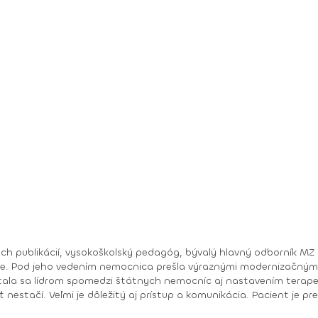
ývalý hlavný odborník MZ SR pre gastroenterológiu. Dlhé roky pôsobil aj ako
 stala sa lídrom spomedzi štátnych nemocníc aj nastavením terap
iť nestačí. Veľmi je dôležitý aj prístup a komunikácia. Pacient je p