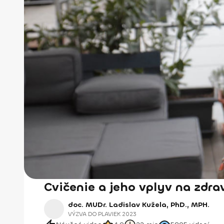
Cvičenie a jeho vplyv na zdra
doc. MUDr. Ladislav Kužela, PhD., MPH.
VÝZVA DO PLAVIEK 2023