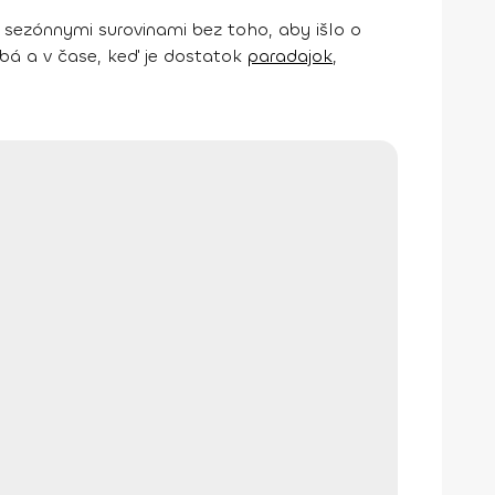
sezónnymi surovinami bez toho, aby išlo o
obá a v čase, keď je dostatok
paradajok
,