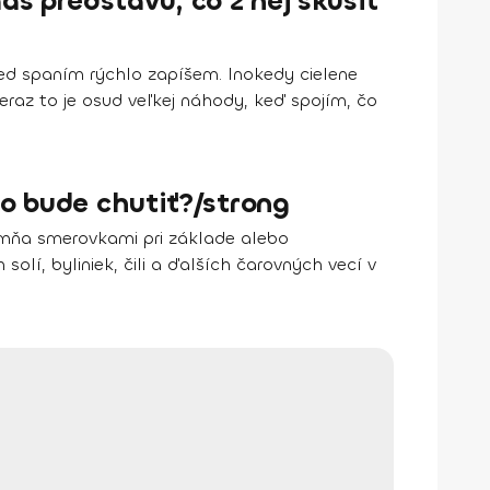
š predstavu, čo z nej skúsiť
red spaním rýchlo zapíšem. Inokedy cielene
raz to je osud veľkej náhody, keď spojím, čo
to bude chutiť?/strong
e mňa smerovkami pri základe alebo
olí, byliniek, čili a ďalších čarovných vecí v