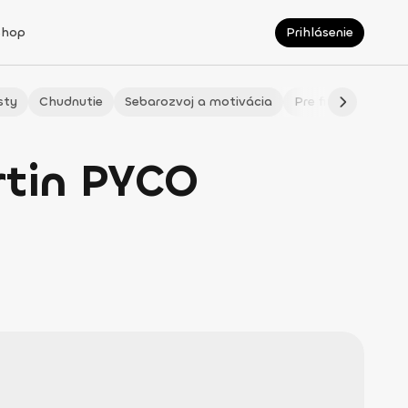
Shop
Prihlásenie
sty
Chudnutie
Sebarozvoj a motivácia
Pre fitmaminky
rtin PYCO