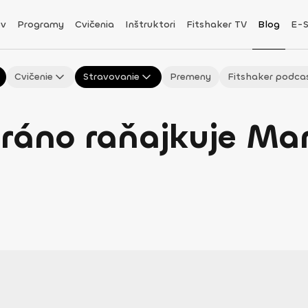
v
Programy
Cvičenia
Inštruktori
Fitshaker TV
Blog
E-
Cvičenie
Stravovanie
Premeny
Fitshaker podca
 ráno raňajkuje Ma