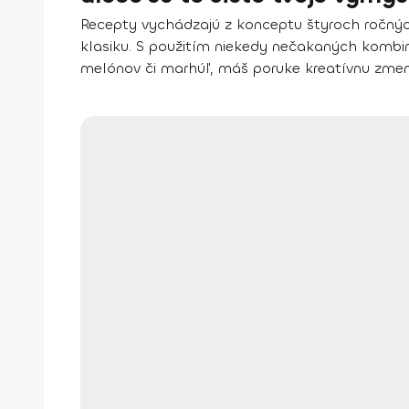
Recepty vychádzajú z konceptu štyroch ročnýc
klasiku. S použitím niekedy nečakaných kombiná
melónov či marhúľ, máš poruke kreatívnu zmenu