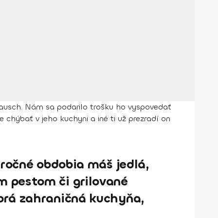
 Rausch. Nám sa podarilo trošku ho vyspovedať
e chýbať v jeho kuchyni a iné ti už prezradí on
4 ročné obdobia máš jedlá,
m pestom či grilované
torá zahraničná kuchyňa,