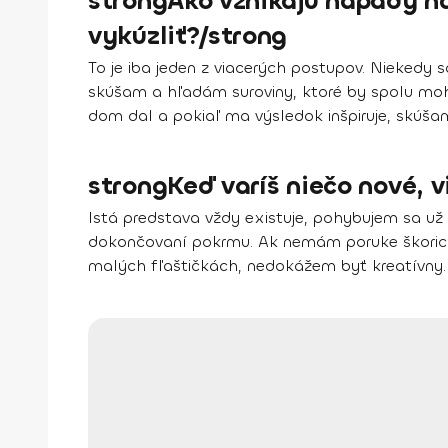
strongAko vznikajú nápady na 
vykúzliť?/strong
To je iba jeden z viacerých postupov. Niekedy
skúšam a hľadám suroviny, ktoré by spolu mohl
dom dal a pokiaľ ma výsledok inšpiruje, skúšam
strongKeď varíš niečo nové, v
Istá predstava vždy existuje, pohybujem sa už
dokončovaní pokrmu. Ak nemám poruke škoricu, kl
malých fľaštičkách, nedokážem byť kreatívny.