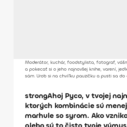
Moderátor, kuchár, foodstylista, fotograf, vá
a pokecať si o jeho najnovšej knihe, varení, je
sám. Urob si na chvíľku pauzičku a pusti sa do č
strongAhoj Pyco, v tvojej naj
ktorých kombinácie sú menej 
marhule so syrom. Ako vznika
alebo sú to čisto tvoje výmys