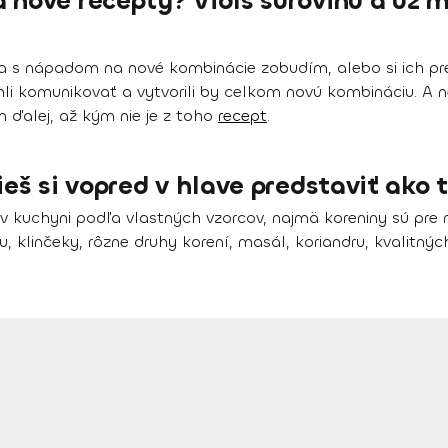
nové recepty? Vidíš surovinu a už má
 sa s nápadom na nové kombinácie zobudím, alebo si ich p
i komunikovať a vytvorili by celkom novú kombináciu. A ne
 ďalej, až kým nie je z toho
recept
.
ieš si vopred v hlave predstaviť ako 
 v kuchyni podľa vlastných vzorcov, najmä koreniny sú pr
inčeky, rôzne druhy korení, masál, koriandru, kvalitných s