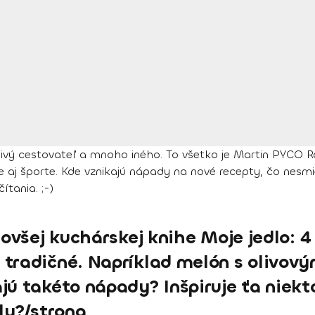
šnivý cestovateľ a mnoho iného. To všetko je Martin PYCO
dle aj športe. Kde vznikajú nápady na nové recepty, čo nesmi
ítania. ;-)
novšej kuchárskej knihe Moje jedlo: 
tradičné. Napríklad melón s olivový
jú takéto nápady? Inšpiruje ťa niek
ly?/strong