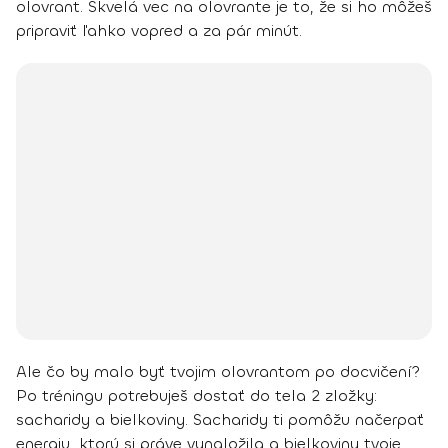
olovrant. Skvelá vec na olovrante je to, že si ho môžeš
pripraviť ľahko vopred a za pár minút.
Ale čo by malo byť tvojim olovrantom po docvičení?
Po tréningu potrebuješ dostať do tela 2 zložky:
sacharidy a bielkoviny
. Sacharidy ti pomôžu načerpať
energiu, ktorú si práve vynaložila a bielkoviny tvoje