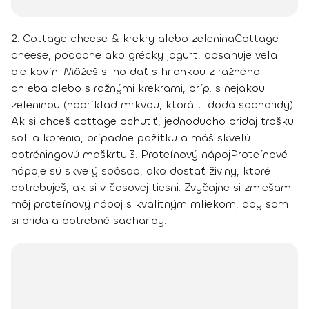
2. Cottage cheese & krekry alebo zelenina
Cottage
cheese, podobne ako grécky jogurt, obsahuje veľa
bielkovín. Môžeš si ho dať s hriankou z ražného
chleba alebo s ražnými krekrami, príp. s nejakou
zeleninou (napríklad mrkvou, ktorá ti dodá sacharidy).
Ak si chceš cottage ochutiť, jednoducho pridaj trošku
soli a korenia, prípadne pažítku a máš skvelú
potréningovú maškrtu.
3. Proteínový nápoj
Proteínové
nápoje sú skvelý spôsob, ako dostať živiny, ktoré
potrebuješ, ak si v časovej tiesni. Zvyčajne si zmiešam
môj proteínový nápoj s kvalitným mliekom, aby som
si pridala potrebné sacharidy.