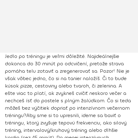
Jedlo po tréningu je veľmi dôležité. Najideálnejšie
dokonca do 30 minút po odcvičení, pretože strava
pomáha telu zotaviť a zregenerovať sa. Pozor! Nie je
však vôbec jedno, čo si na tanier naložíš. Či to bude
kúsok pizze, cestoviny alebo tvaroh, či zelenina. A
ešte viac to platí, ak zvykneš cvičiť neskoro večer a
nechceš ísť do postele s plným žalúdkom. Čo si teda
môžeš bez výčitiek dopriať po intenzívnom večernom
tréningu?
Aby sme si to upresnili, ideme sa baviť
o
tréningu, ktorý zvyšuje tepovú frekvenciu, ako silový
tréning, intervalový/kruhový tréning alebo dlhšie
kardio
(cez 45 minút). Po menej intenzívnych