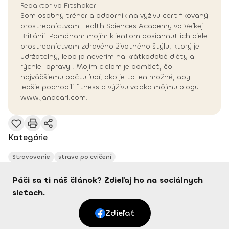
Redaktor vo Fitshaker
Som osobný tréner a odborník na výživu certifikovaný
prostredníctvom Health Sciences Academy vo Veľkej
Británii. Pomáham mojím klientom dosiahnuť ich ciele
prostredníctvom zdravého životného štýlu, ktorý je
udržateľný, lebo ja neverím na krátkodobé diéty a
rýchle "opravy". Mojím cieľom je pomôcť, čo
najväčšiemu počtu ľudí, ako je to len možné, aby
lepšie pochopili fitness a výživu vďaka môjmu blogu
www.janaearl.com.
Kategórie
Stravovanie
strava po cvičení
Páči sa ti náš článok? Zdieľaj ho na sociálnych
sieťach.
Zdieľať