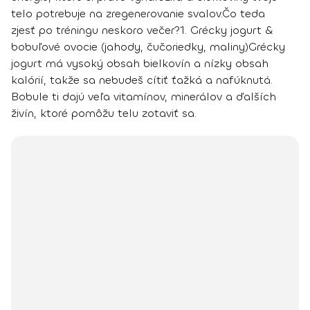
telo potrebuje na zregenerovanie svalov.
Čo teda
zjesť po tréningu neskoro večer?
1. Grécky jogurt &
bobuľové ovocie (jahody, čučoriedky, maliny)
Grécky
jogurt má vysoký obsah bielkovín a nízky obsah
kalórií, takže sa nebudeš cítiť ťažká a nafúknutá.
Bobule ti dajú veľa vitamínov, minerálov a ďalších
živín, ktoré pomôžu telu zotaviť sa.