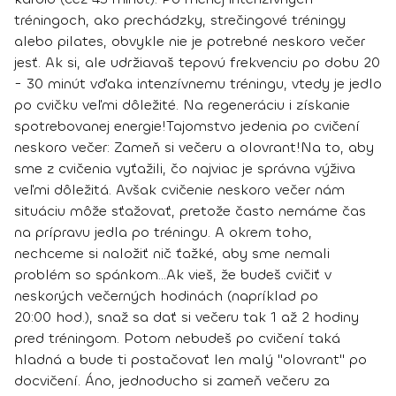
tréningoch, ako prechádzky, strečingové tréningy
alebo pilates, obvykle nie je potrebné neskoro večer
jesť. Ak si, ale udržiavaš tepovú frekvenciu po dobu 20
- 30 minút vďaka intenzívnemu tréningu, vtedy je jedlo
po cvičku veľmi dôležité. Na regeneráciu i získanie
spotrebovanej energie!
Tajomstvo jedenia po cvičení
neskoro večer: Zameň si večeru a olovrant!
Na to, aby
sme z cvičenia vyťažili, čo najviac je správna výživa
veľmi dôležitá. Avšak cvičenie neskoro večer nám
situáciu môže sťažovať, pretože často nemáme čas
na prípravu jedla po tréningu. A okrem toho,
nechceme si naložiť nič ťažké, aby sme nemali
problém so spánkom...
Ak vieš, že budeš cvičiť v
neskorých večerných hodinách (napríklad po
20:00 hod.),
snaž sa dať si večeru tak 1 až 2 hodiny
pred tréningom
. Potom nebudeš po cvičení taká
hladná a bude ti postačovať len malý "olovrant" po
docvičení. Áno, jednoducho si zameň večeru za