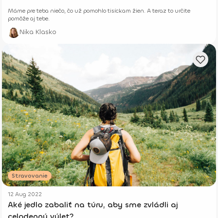
Máme pre teba niečo, čo už pomohlo tisíckam žien. A teraz to určite
pomôže aj tebe.
Nika Klasko
Stravovanie
12 Aug 2022
Aké jedlo zabaliť na túru, aby sme zvládli aj
celodenný výlet?