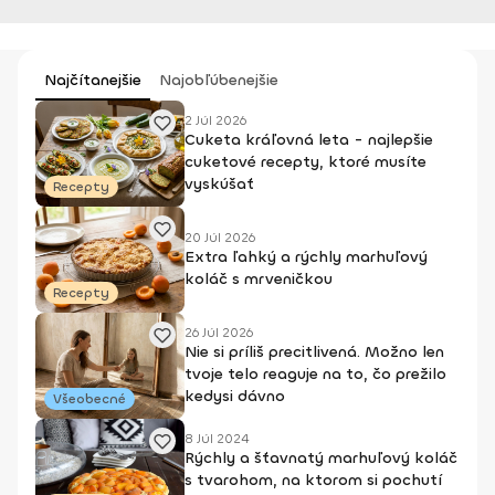
Najčítanejšie
Najobľúbenejšie
2 Júl 2026
Cuketa kráľovná leta - najlepšie
cuketové recepty, ktoré musíte
vyskúšať
Recepty
20 Júl 2026
Extra ľahký a rýchly marhuľový
koláč s mrveničkou
Recepty
26 Júl 2026
Nie si príliš precitlivená. Možno len
tvoje telo reaguje na to, čo prežilo
kedysi dávno
Všeobecné
8 Júl 2024
Rýchly a šťavnatý marhuľový koláč
s tvarohom, na ktorom si pochutí