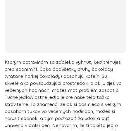
Ktorým potravinám sa zďaleka vyhnúť, keď trénuješ
pred spaním?
1. Čokoláda
Všetky druhy čokolády
(vrátane horkej čokolády) obsahujú kofeín. Sú
skvelé ako povzbudzujúci prostriedok, a ak ju zješ vo
večerných hodinách, môžeš mať problém zaspať.
2.
Tučné jedlo
Mastné jedlo je pre naše telo ťažko
stráviteľné. To znamená, že ak si dáš niečo s veľkým
obsahom tukov vo večerných hodinách, môžeš si
narušiť spánok, a tým podráždiť žalúdok a byť
unavená v ďalší deň. Nehovorím, že ti takéto jedlo