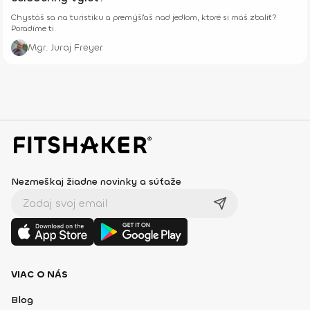
Chystáš sa na turistiku a premýšľaš nad jedlom, ktoré si máš zbaliť?
Poradíme ti.
Mgr. Juraj Freyer
Nezmeškaj žiadne novinky a súťaže
VIAC O NÁS
Blog