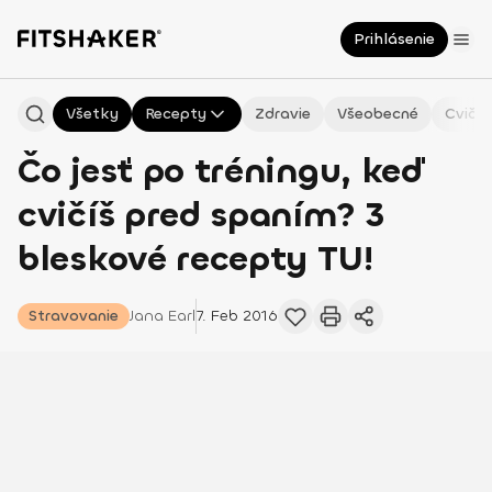
Prihlásenie
Všetky
Recepty
Zdravie
Všeobecné
Cvičen
Čo jesť po tréningu, keď
cvičíš pred spaním? 3
bleskové recepty TU!
Stravovanie
Jana
Earl
7. Feb 2016