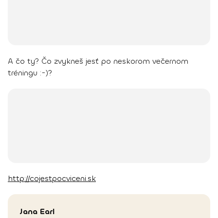
A čo ty? Čo zvykneš jesť po neskorom večernom
tréningu :-)?
http://cojestpocviceni.sk
Jana
Earl