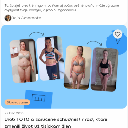
To, čo zješ pred tréningom, po ňom aj počas bežného dňa, môže výrazne
ovplyvniť tvoju energiu, výkon aj regeneráciu.
Baja Amarante
Stravovanie
27 Dec 2025
Urob TOTO a zaručene schudneš! 7 rád, ktoré
zmenili život už tisíckam žien