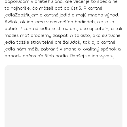
odporúčam v priebehu dňa, ale večer je to špeciálne
to najhoršie, čo môžeš dať do úst.
3. Pikantné
jedlá
Zbožňujem pikantné jedlá a majú mnoho výhod.
Avšak, ak ich jeme v neskorších hodinách, nie je to
dobré. Pikantné jedlo je stimulant, ako aj kofeín, a tak
môžeš mať problémy zaspať. A takisto, ako sú tučné
jedlá ťažšie stráviteľné pre žalúdok, tak aj pikantné
jedlá nám môžu zabrániť v snahe o kvalitný spánok a
pohodu počas ďalších hodín. Radšej sa ich vyvaruj.