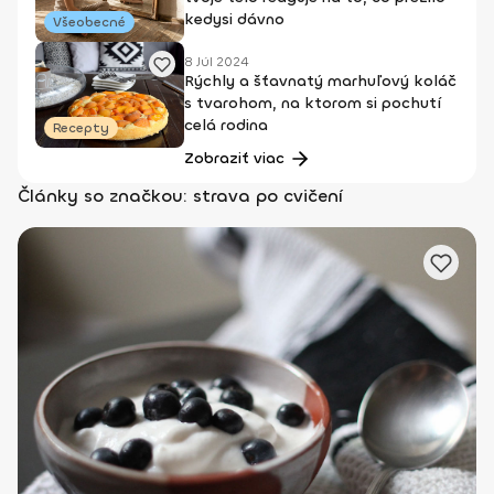
kedysi dávno
Všeobecné
8 Júl 2024
Rýchly a šťavnatý marhuľový koláč
s tvarohom, na ktorom si pochutí
celá rodina
Recepty
Zobraziť viac
Články so značkou: strava po cvičení