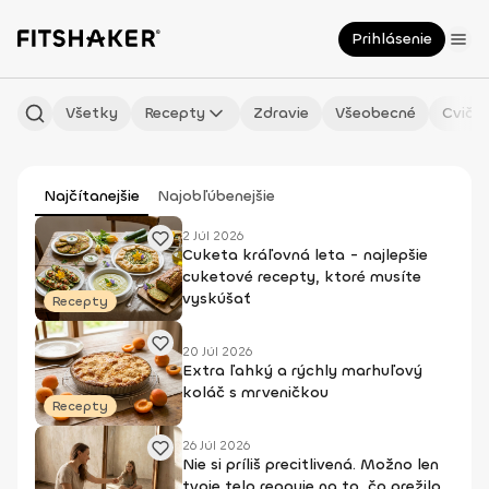
Prihlásenie
Všetky
Recepty
Zdravie
Všeobecné
Cvičen
Najčítanejšie
Najobľúbenejšie
2 Júl 2026
Cuketa kráľovná leta - najlepšie
cuketové recepty, ktoré musíte
vyskúšať
Recepty
20 Júl 2026
Extra ľahký a rýchly marhuľový
koláč s mrveničkou
Recepty
26 Júl 2026
Nie si príliš precitlivená. Možno len
tvoje telo reaguje na to, čo prežilo