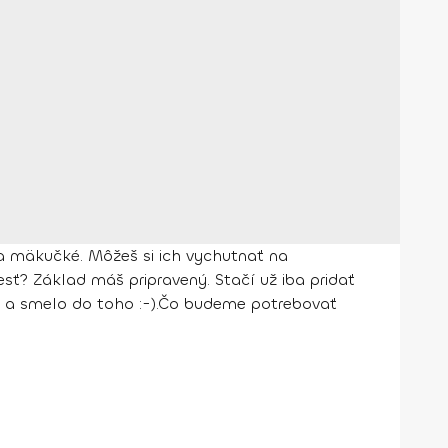
é a mäkučké. Môžeš si ich vychutnať na
sť? Základ máš pripravený. Stačí už iba pridať
p a smelo do toho :-).
Čo budeme potrebovať