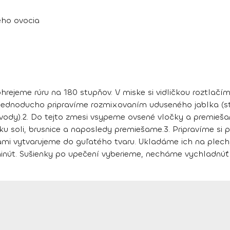
ého ovocia
hrejeme rúru na 180 stupňov. V miske si vidličkou roztlač
jednoducho pripravíme rozmixovaním uduseného jablka (stač
vody).
2.
Do tejto zmesi vsypeme ovsené vločky a premiešam
ku soli, brusnice a naposledy premiešame.
3.
Pripravíme si p
ami vytvarujeme do guľatého tvaru. Ukladáme ich na plech,
inút. Sušienky po upečení vyberieme, necháme vychladnúť