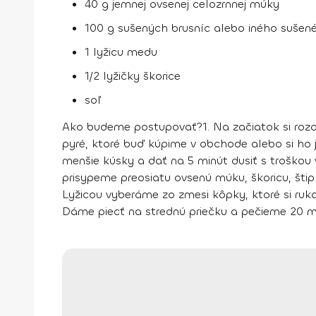
40 g jemnej ovsenej celozrnnej múky
100 g sušených brusníc alebo iného sušen
1 lyžicu medu
1/2 lyžičky škorice
soľ
Ako budeme postupovať?
1.
Na začiatok si rozo
pyré, ktoré buď kúpime v obchode alebo si ho 
menšie kúsky a dať na 5 minút dusiť s troškou 
prisypeme preosiatu ovsenú múku, škoricu, štip
Lyžicou vyberáme zo zmesi kôpky, ktoré si ruk
Dáme piecť na strednú priečku a pečieme 20 m