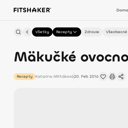
Domo
Všetky
Recepty
Zdravie
Všeobecné
Mäkučké ovocno-
Recepty
Katarína
Mittáková
20. Feb 2016