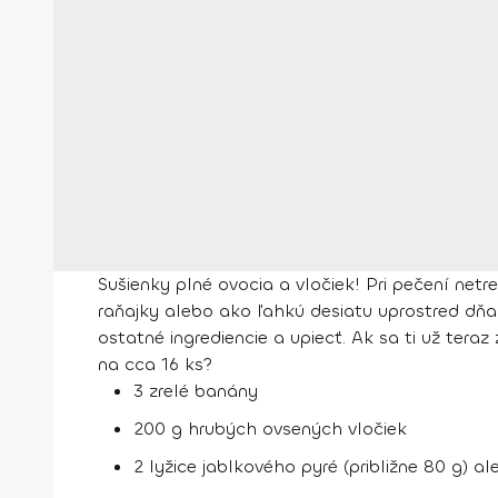
Sušienky plné ovocia a vločiek! Pri pečení netr
raňajky alebo ako ľahkú desiatu uprostred dňa
ostatné ingrediencie a upiecť. Ak sa ti už teraz
na cca 16 ks?
3 zrelé banány
200 g hrubých ovsených vločiek
2 lyžice jablkového pyré (približne 80 g) a