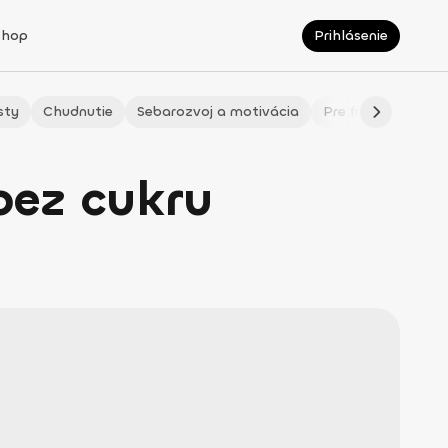
Shop
Prihlásenie
sty
Chudnutie
Sebarozvoj a motivácia
Pre fitmaminky
bez cukru