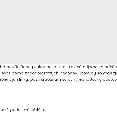
eba použiť žiadny cukor ani olej, a i tak sú príjemne sladk
. Máš doma zopár prezretých banánov, ktoré by sa mali zje
 zbiehajú slinky, pozri si zoznam surovín, jednoduchý postu
lebo 1 podusené jabĺčko