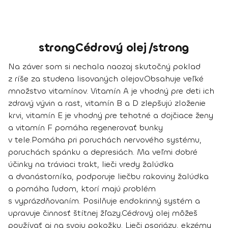
strongCédrový olej /strong
Na záver som si nechala naozaj skutočný poklad
z ríše za studena lisovaných olejov.
Obsahuje veľké
množstvo vitamínov.
Vitamín A
je vhodný
pre deti ich
zdravý vývin a rast
,
vitamín B a D zlepšujú zloženie
krvi
,
vitamín E je vhodný pre tehotné a dojčiace ženy
a
vitamín F pomáha regenerovať bunky
v tele
.
Pomáha pri poruchách nervového systému,
poruchách spánku a depresiách. Ma veľmi dobré
účinky na tráviaci trakt, lieči vredy žalúdka
a dvanástorníka, podporuje liečbu rakoviny žalúdka
a pomáha ľudom, ktorí majú problém
s vyprázdňovaním. Posilňuje endokrinný systém a
upravuje činnosť štítnej žľazy.
Cédrový olej môžeš
používať aj na svoju pokožku.
Lieči psoriázu, ekzémy