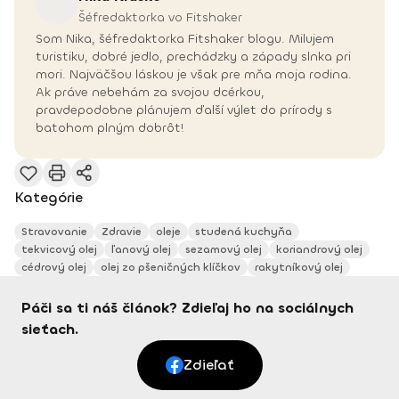
Šéfredaktorka vo Fitshaker
Som Nika, šéfredaktorka Fitshaker blogu. Milujem
turistiku, dobré jedlo, prechádzky a západy slnka pri
mori. Najväčšou láskou je však pre mňa moja rodina.
Ak práve nebehám za svojou dcérkou,
pravdepodobne plánujem ďalší výlet do prírody s
batohom plným dobrôt!
Kategórie
Stravovanie
Zdravie
oleje
studená kuchyňa
tekvicový olej
ľanový olej
sezamový olej
koriandrový olej
cédrový olej
olej zo pšeničných klíčkov
rakytníkový olej
Páči sa ti náš článok? Zdieľaj ho na sociálnych
sieťach.
Zdieľať