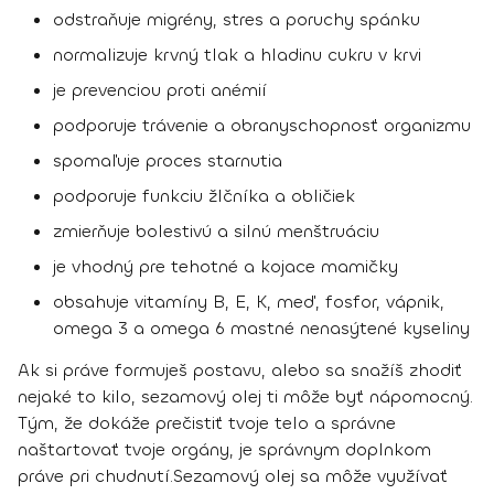
odstraňuje migrény, stres a poruchy spánku
normalizuje krvný tlak a hladinu cukru v krvi
je prevenciou proti anémií
podporuje trávenie a obranyschopnosť organizmu
spomaľuje proces starnutia
podporuje funkciu žlčníka a obličiek
zmierňuje bolestivú a silnú menštruáciu
je vhodný pre tehotné a kojace mamičky
obsahuje vitamíny B, E, K, meď, fosfor, vápnik,
omega 3 a omega 6 mastné nenasýtené kyseliny
Ak si práve formuješ postavu, alebo sa snažíš zhodiť
nejaké to kilo, sezamový olej ti môže byť nápomocný.
Tým, že dokáže prečistiť tvoje telo a správne
naštartovať tvoje orgány,
je správnym doplnkom
práve pri chudnutí
.
Sezamový olej sa môže využívať