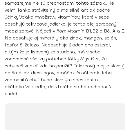
samozrejme nie sú prednosťami tohto zázraku.
Je
veľmi ľahko stráviteľný
a má
silné antioxidačné
účinky
.
Vďaka množstvu vitamínov, ktoré v sebe
obsahujú
tekvicové jadierka
, je tento olej zaradený
medzi zdravé. Nájdeš v ňom
vitamín B1,B2 a B6, A a E
.
No obsahuje aj minerály ako
zinok, mangán, selén,
fosfor či železo
.
Neobsahuje žiaden cholesterol,
a tým že je lisovaný za studena, má v sebe
zachované všetky potrebné látky.
Myslíš si, že
nebudeš vedieť kde ho použiť? Tekvicový olej
je skvelý
do šalátov, dressingov, omáčok či nátierok
. Jeho
znamenitá chuť bude skvelým spestrením
akéhokoľvek jedla, do ktorého sa ho rozhodneš
pridať.