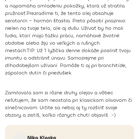
a napomáha omladeniu pokožky,
ktorá už stratila
pružnosť.
Prezradíme ti, že tento
olej obsahuje
serotonín – hormón šťastia
. Preto pôsobí priaznivo
nielen na tvoje telo, ale aj dušu. Užívať by ho mali
ľudia, ktorí majú ťažkú prácu, namáhavé životné
obdobie alebo žijú vo veľkých a rušných
mestách.
TIP:
Už 1 lyžička denne dokáže posilniť tvoju
imunitu a odstrániť únavu. Samozrejme pri
dlhodobejšom užívaní. Pomôže ti aj pri bronchitíde,
zápaloch dutín či priedušiek.
Zamilovala som si rôzne druhy olejov a vôbec
neľutujem, že som neostala pri klasickom olivovom či
slnečnicovom. Určite sa neboj aj ty rozšíriť svoje
obzory a zistíš, koľko rôznych chutí objavíš. :-)
Nika
Klasko