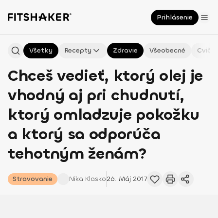
Prihlásenie
Všetky
Recepty
Zdravie
Všeobecné
Cvičen
Chceš vedieť, ktorý olej je
vhodný aj pri chudnutí,
ktorý omladzuje pokožku
a ktorý sa odporúča
tehotným ženám?
Stravovanie
Nika
Klasko
26. Máj 2017