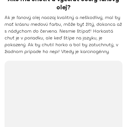
olej?
Ak je ľanový olej naozaj kvalitný a neškodlivý,
mal by
mať krásnu medovú farbu
, môže byť žltý, dokonca až
s nádychom do červena.
Nesmie štípať!
Horkastá
chuť je v poriadku, ale keď štípe na jazyku, je
pokazený. Ak by chutil horko a bol by zatuchnutý, v
žiadnom prípade ho nepi! Vtedy je karcinogénny.