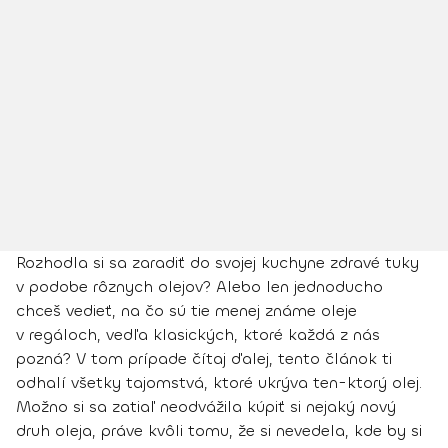
Rozhodla si sa zaradiť do svojej kuchyne zdravé tuky
v podobe rôznych olejov? Alebo len jednoducho
chceš vedieť, na čo sú tie menej známe oleje
v regáloch, vedľa klasických, ktoré každá z nás
pozná? V tom prípade čítaj ďalej, tento článok ti
odhalí všetky tajomstvá, ktoré ukrýva ten-ktorý olej.
Možno si sa zatiaľ neodvážila kúpiť si nejaký nový
druh oleja, práve kvôli tomu, že si nevedela, kde by si