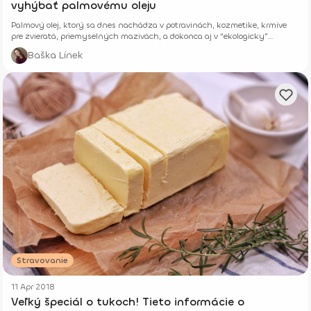
vyhýbať palmovému oleju
Palmový olej, ktorý sa dnes nachádza v potravinách, kozmetike, krmive
pre zvieratá, priemyselných mazivách, a dokonca aj v “ekologicky”
znejúcich biopalivách, je skutočnou skazou tejto planéty.
Baška Línek
Stravovanie
11 Apr 2018
Veľký špeciál o tukoch! Tieto informácie o