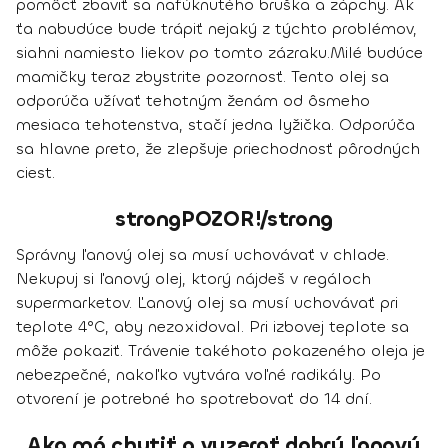
pomôcť zbaviť sa nafúknutého bruška a zápchy
. Ak
ťa nabudúce bude trápiť nejaký z týchto problémov,
siahni namiesto liekov po tomto zázraku.
Milé budúce
mamičky teraz zbystrite pozornosť.
Tento olej sa
odporúča užívať tehotným ženám od ôsmeho
mesiaca tehotenstva
, stačí jedna lyžička. Odporúča
sa hlavne preto, že
zlepšuje priechodnosť pôrodných
ciest
.
strongPOZOR!/strong
Správny ľanový olej sa musí uchovávať v chlade.
Nekupuj si ľanový olej, ktorý nájdeš v regáloch
supermarketov. Ľanový olej sa
musí uchovávať pri
teplote 4°C
, aby nezoxidoval. Pri izbovej teplote sa
môže pokaziť. Trávenie takéhoto pokazeného oleja je
nebezpečné, nakoľko vytvára voľné radikály. Po
otvorení je potrebné ho spotrebovať do 14 dní.
Ako má chutiť a vyzerať dobrý ľanový