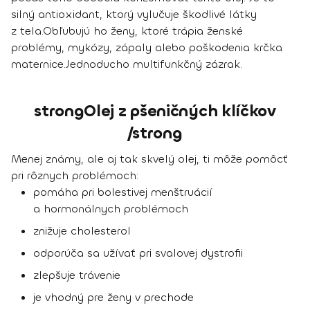
silný antioxidant, ktorý vylučuje škodlivé látky
z tela.
Obľubujú ho ženy, ktoré trápia ženské
problémy, mykózy, zápaly alebo poškodenia krčka
maternice.
Jednoducho
multifunkčný zázrak.
strongOlej z pšeničných klíčkov
/strong
Menej známy, ale aj tak skvelý olej, ti môže pomôcť
pri rôznych problémoch:
pomáha pri bolestivej menštruácií
a hormonálnych problémoch
znižuje cholesterol
odporúča sa užívať pri svalovej dystrofii
zlepšuje trávenie
je vhodný pre ženy v prechode