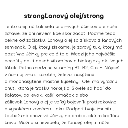
strongĽanový olej/strong
Tento olej má tak veľa priaznivých účinkov pre naše
zdravie, že ani neviem kde skôr začať. Poďme teda
pekne od začiatku. Ľanový olej sa
získava z ľanových
semienok
. Olej, ktorý získame, je zdravý tuk, ktorý má
pozitívne účinky pre celé telo
. Medzi jeho najväčšie
benefity patrí obsah vitamínov a biologicky aktívnych
látok. Patria medzi ne
vitamíny B1, B2, C a E
. Nájdeš
v ňom aj
zinok, karotén, železo, nasýtené
a mononasýtené mastné kyseliny
. Olej má výraznú
chuť, ktorá je trošku horkejšia.
Skvele sa hodí do
šalátov, polievok, kaší, omáčok alebo
zálievok.
Ľanový olej je
veľký bojovník proti rakovine
a vysokému krvnému tlaku
. Podporí tvoju imunitu,
taktiež má priaznivé účinky na probiotickú mikroflóru
čreva. Možno si nevedela, že ľanový olej ti
môže