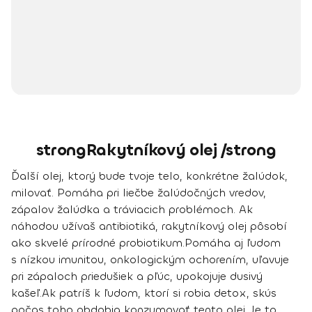
strongRakytníkový olej /strong
Ďalší olej, ktorý bude tvoje telo, konkrétne žalúdok,
milovať.
Pomáha pri liečbe žalúdočných vredov,
zápalov žalúdka a tráviacich problémoch
. Ak
náhodou užívaš antibiotiká, rakytníkový olej pôsobí
ako skvelé prírodné probiotikum.
Pomáha aj ľudom
s nízkou imunitou, onkologickým ochorením,
uľavuje
pri zápaloch priedušiek a pľúc, upokojuje dusivý
kašeľ
.
Ak patríš k ľudom, ktorí si robia detox, skús
počas toho obdobia konzumovať tento olej. Je to