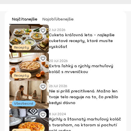
Najčítanejšie
Najobľúbenejšie
2 Júl 2026
Cuketa kráľovná leta - najlepšie
cuketové recepty, ktoré musíte
vyskúšať
Recepty
20 Júl 2026
Extra ľahký a rýchly marhuľový
koláč s mrveničkou
Recepty
26 Júl 2026
Nie si príliš precitlivená. Možno len
tvoje telo reaguje na to, čo prežilo
kedysi dávno
Všeobecné
8 Júl 2024
Rýchly a šťavnatý marhuľový koláč
s tvarohom, na ktorom si pochutí
celá rodina