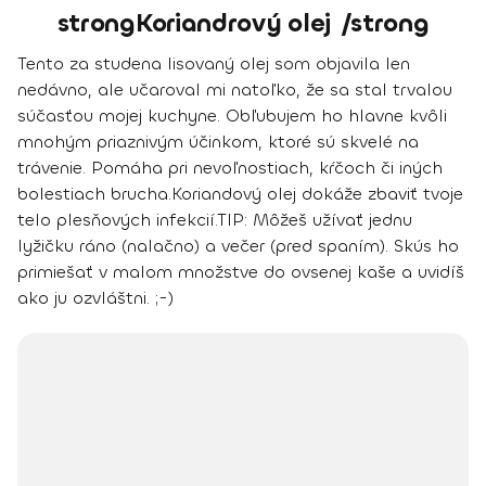
strongKoriandrový olej /strong
Tento za studena lisovaný olej som objavila len
nedávno, ale učaroval mi natoľko, že sa stal trvalou
súčasťou mojej kuchyne. Obľubujem ho hlavne kvôli
mnohým priaznivým účinkom, ktoré sú skvelé na
trávenie.
Pomáha pri nevoľnostiach, kŕčoch či iných
bolestiach brucha
.
Koriandový olej dokáže zbaviť tvoje
telo plesňových infekcií.
TIP:
Môžeš užívať jednu
lyžičku ráno (nalačno) a večer (pred spaním). Skús ho
primiešať v malom množstve do ovsenej kaše a uvidíš
ako ju ozvláštni. ;-)