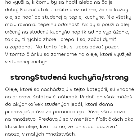
ho využila, k čomu by sa hodil alebo na čo je
dobrý.
Na začiatok ti určite prezradíme, že
nie každý
olej sa hodí do studenej aj teplej kuchyne
. Nie všetky
majú rovnakú tepelnú odolnosť. Ak by si použila olej
určený na studenú kuchyňu napríklad na vyprážanie,
tak by ti rýchlo zhorel, prepálil sa, začal dymiť
a zapáchať. Na tento fakt si treba dávať pozor.
V tomto článku sa zameriame na oleje, ktoré využiješ
v studenej kuchyni.
strongStudená kuchyňa/strong
Oleje, ktoré sa nachádzajú v tejto kategórii, sú
vhodné
na prípravu šalátov či nátierok
. Pridať ich však môžeš
do akýchkoľvek studených jedál, ktoré doma
pripravuješ práve za pomoci oleja.
Dávaj však pozor
na množstvo
. Predávajú sa v menších fľaštičkách ako
klasické oleje, kvôli tomu, že ich stačí používať
naozaj v malých množstvách.