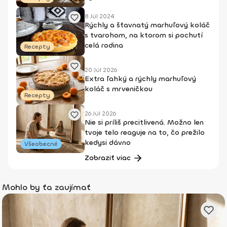
8 Júl 2024
Rýchly a šťavnatý marhuľový koláč
s tvarohom, na ktorom si pochutí
celá rodina
Recepty
20 Júl 2026
Extra ľahký a rýchly marhuľový
koláč s mrveničkou
Recepty
26 Júl 2026
Nie si príliš precitlivená. Možno len
tvoje telo reaguje na to, čo prežilo
kedysi dávno
Všeobecné
Zobraziť viac
Mohlo by ťa zaujímať