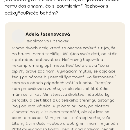
nemu dosiahnem, čo si zaumienim.” Rozhovor s
bežkyňou
Prečo behám?
Adela
Jasenovcová
Redaktor vo Fitshaker
Mama dvoch dcér, ktorá sa nechce zmieriť s tým, že
na bruchu nemá tehličky. Milujúca svoje deti, no stále
s potrebou realizovať sa. Neúnavný bojovník a
nekompromisný optimista. Keď ľudia vravia “čo si
pipi?!”, práve začínam. Vyvraciam mýtus, že dojčiace
ženy po pôrode by nemali športovať. Po šestonedelí
som sa v oboch prípadoch vrátila k behu. Predtým
som precvičovala zumbu, viedla vlastné fit štúdio,
mám certifikát Ministerstva školstva inštruktorky
aerobiku a certifikát z učiteľského tréningu aštánga
jogy od Jara Páveka. Vypínam pri joge, po piatom
kilometri na cyklistickom trenažéri, ale aj v lese so
psom a rodinou. Venujem sa literárnej tvorbe, veľa
čítam, živím dušu hudbou a dobrými filmami. V januári
2018 mi vychádza knižný debut pod názvom Denník