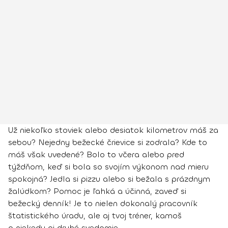
Už niekoľko stoviek alebo desiatok kilometrov máš za
sebou? Nejedny bežecké črievice si zodrala? Kde to
máš však uvedené? Bolo to včera alebo pred
týždňom, keď si bola so svojím výkonom nad mieru
spokojná? Jedla si pizzu alebo si bežala s prázdnym
žalúdkom? Pomoc je ľahká a účinná, zaveď si
bežecký denník! Je to nielen dokonalý pracovník
štatistického úradu, ale aj tvoj tréner, kamoš
a niekedy aj druhé svedomie.