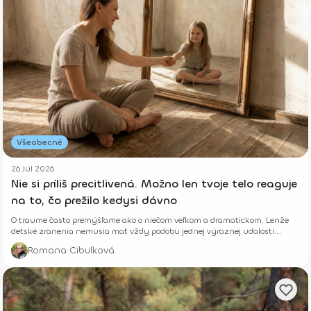
Všeobecné
26 Júl 2026
Nie si príliš precitlivená. Možno len tvoje telo reaguje
na to, čo prežilo kedysi dávno
O traume často premýšľame ako o niečom veľkom a dramatickom. Lenže
detské zranenia nemusia mať vždy podobu jednej výraznej udalosti.
Niekedy rastú potichu.
Romana Cibulková