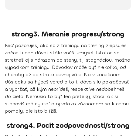
strong3. Meranie progresu/strong
Keď pozoruješ, ako sa
z tréningu na tréning zlepšuješ
,
začne ti beh dávať stále väčší zmysel. Istotne sa
stretneš aj s nárazom do steny, t.j. stagnáciou, možno
výpadkom tréningu. Dôvodov môže byť niekoľko, od
choroby až po stratu pevnej vôle. No v konečnom
dôsledku sa hýbeš vpred a to ti dáva silu pokračovať
a vydržať, až kým neprídeš, respektíve nedobehneš
do cieľa. Nemusia to byť len preteky, stačí, ak si
stanovíš reálny cieľ a aj vďaka záznamom sa k nemu
pomaly, ale isto blížiš.
strong4. Pocit zodpovednosti/strong