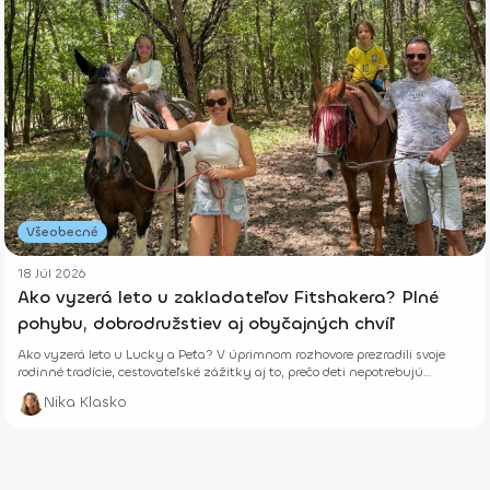
Všeobecné
18 Júl 2026
Ako vyzerá leto u zakladateľov Fitshakera? Plné
pohybu, dobrodružstiev aj obyčajných chvíľ
Ako vyzerá leto u Lucky a Peťa? V úprimnom rozhovore prezradili svoje
rodinné tradície, cestovateľské zážitky aj to, prečo deti nepotrebujú
dokonalé prázdniny.
Nika Klasko