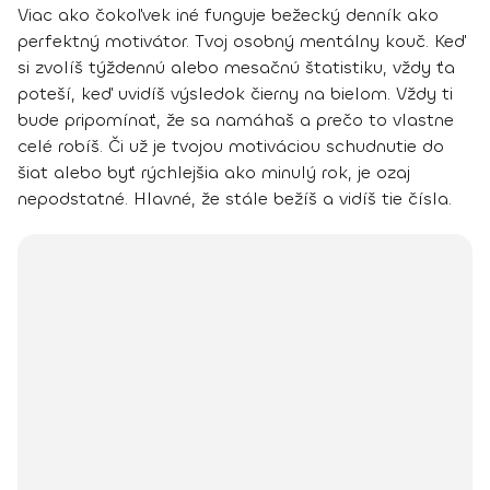
Viac ako čokoľvek iné funguje bežecký denník ako
perfektný motivátor
. Tvoj osobný
mentálny kouč
. Keď
si zvolíš týždennú alebo mesačnú štatistiku, vždy ťa
poteší, keď uvidíš výsledok čierny na bielom. Vždy ti
bude pripomínať, že sa namáhaš a prečo to vlastne
celé robíš. Či už je tvojou motiváciou schudnutie do
šiat alebo byť rýchlejšia ako minulý rok, je ozaj
nepodstatné. Hlavné, že stále bežíš a vidíš tie čísla.