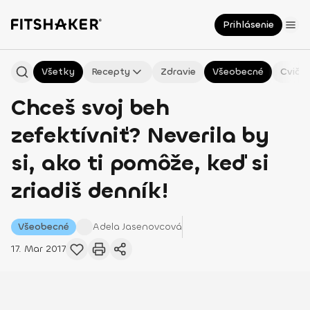
Prihlásenie
Všetky
Recepty
Zdravie
Všeobecné
Cvičen
Chceš svoj beh
zefektívniť? Neverila by
si, ako ti pomôže, keď si
zriadiš denník!
Všeobecné
Adela
Jasenovcová
17. Mar 2017