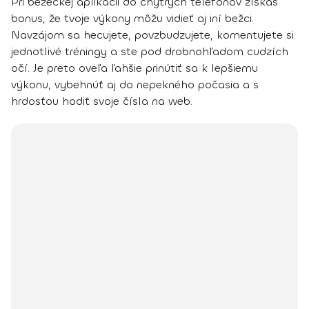
Pri bežeckej aplikácii
do chytrých telefónov získaš
bonus, že tvoje
výkony môžu vidieť aj iní bežci
.
Navzájom sa hecujete, povzbudzujete, komentujete si
jednotlivé tréningy a ste pod drobnohľadom cudzích
očí. Je preto oveľa ľahšie prinútiť sa k lepšiemu
výkonu, vybehnúť aj do nepekného počasia a s
hrdosťou hodiť svoje čísla na web.