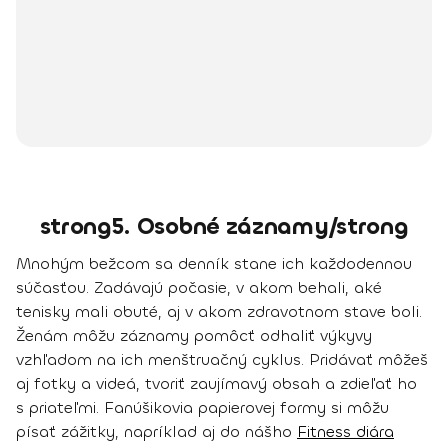
strong5. Osobné záznamy/strong
Mnohým bežcom sa denník stane ich každodennou
súčasťou. Zadávajú
počasie
, v akom behali, aké
tenisky
mali obuté, aj
v akom zdravotnom stave boli
.
Ženám môžu záznamy pomôcť odhaliť
výkyvy
vzhľadom na ich menštruačný cyklus
. Pridávať môžeš
aj fotky a videá, tvoriť zaujímavý obsah a zdieľať ho
s priateľmi. Fanúšikovia papierovej formy si môžu
písať zážitky, napríklad aj do nášho
Fitness diára