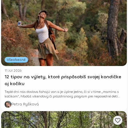
Všeobecné
11 Júl 2026
12 tipov na výlety, ktoré prispôsobíš svojej kondičke
aj kočíku
Teplé dni nás doslova ťahajú von a je úplne jedno, či si v tíme „mamina s
kočíkom“, hľadáš víkendový či prázdninový program pre neposedné deti
alebo si len chceš vyvetrať hlavu s kamoškou, či partnerom.
Petra Ryšková