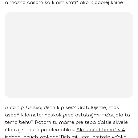
a možno časom sa k nim vrátiť ako k dobrej knihe.
A čo ty? Už svoj denník píšeš?
Gratulujeme, máš
aspoň kilometer náskok pred ostatnými :-)
Zaujala ťa
téma behu? Potom tu máme pre teba ďalšie skvelé
články s touto problematikou:
Ako začať behať v 4
jednoduchých krokoch
“Beh milujem, pretože vďaka