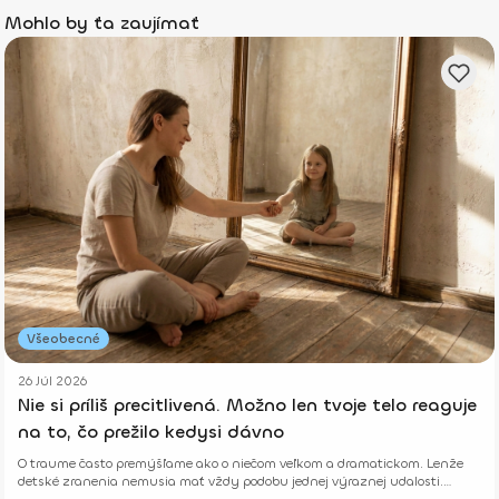
Mohlo by ťa zaujímať
Všeobecné
26 Júl 2026
Nie si príliš precitlivená. Možno len tvoje telo reaguje
na to, čo prežilo kedysi dávno
O traume často premýšľame ako o niečom veľkom a dramatickom. Lenže
detské zranenia nemusia mať vždy podobu jednej výraznej udalosti.