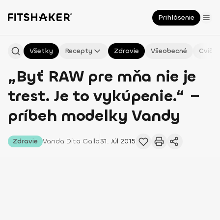
Prihlásenie
Všetky
Recepty
Zdravie
Všeobecné
Cvičen
„Byť RAW pre mňa nie je
trest. Je to vykúpenie.“ –
príbeh modelky Vandy
Zdravie
Vanda
Dita Gallo
31. Júl 2015