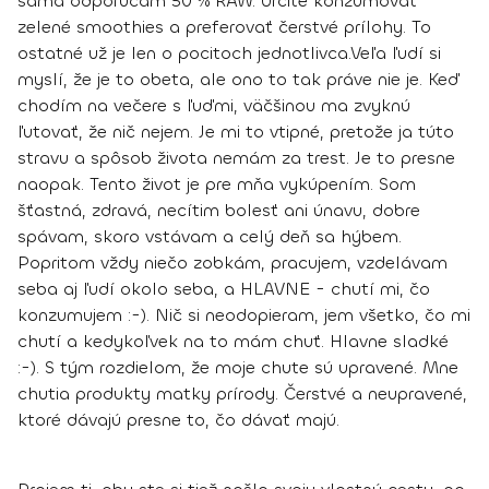
sama odporúčam 50 % RAW.
Určite konzumovať
zelené smoothies a preferovať čerstvé prílohy
. To
ostatné už je len o pocitoch jednotlivca.
Veľa ľudí si
myslí, že je to obeta, ale ono to tak práve nie je. Keď
chodím na večere s ľuďmi, väčšinou ma zvyknú
ľutovať, že nič nejem. Je mi to vtipné, pretože ja túto
stravu a spôsob života nemám za trest. Je to presne
naopak.
Tento život je pre mňa vykúpením
. Som
šťastná, zdravá, necítim bolesť ani únavu, dobre
spávam, skoro vstávam a celý deň sa hýbem.
Popritom vždy niečo zobkám, pracujem, vzdelávam
seba aj ľudí okolo seba, a HLAVNE - chutí mi, čo
konzumujem :-). Nič si neodopieram, jem všetko, čo mi
chutí a kedykoľvek na to mám chuť. Hlavne sladké
:-). S tým rozdielom, že moje chute sú upravené.
Mne
chutia produkty matky prírody
. Čerstvé a neupravené,
ktoré dávajú presne to, čo dávať majú.