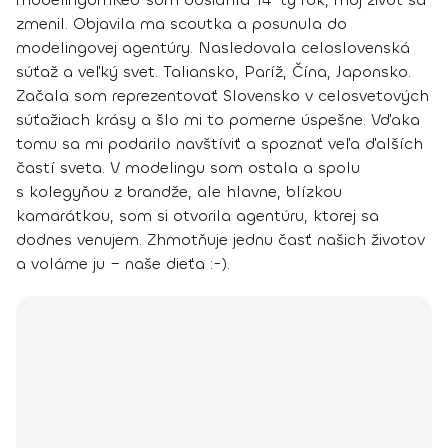
zmenil. Objavila ma scoutka a posunula do
modelingovej agentúry. Nasledovala celoslovenská
súťaž a veľký svet. Taliansko, Paríž, Čína, Japonsko.
Začala som reprezentovať Slovensko v celosvetových
súťažiach krásy a šlo mi to pomerne úspešne. Vďaka
tomu sa mi podarilo navštíviť a spoznať veľa ďalších
častí sveta. V modelingu som ostala a spolu
s kolegyňou z brandže, ale hlavne, blízkou
kamarátkou, som si otvorila agentúru, ktorej sa
dodnes venujem. Zhmotňuje jednu časť našich životov
a voláme ju – naše dieťa :-).