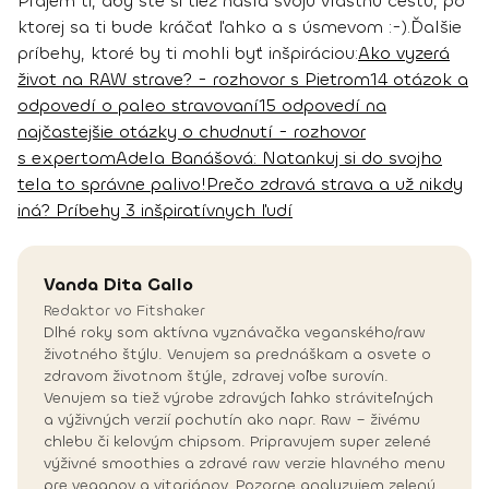
Prajem ti, aby ste si tiež našla svoju vlastnú cestu, po
ktorej sa ti bude kráčať ľahko a s úsmevom :-)
.
Ďalšie
príbehy, ktoré by ti mohli byť inšpiráciou:
Ako vyzerá
život na RAW strave? - rozhovor s Pietrom
14 otázok a
odpovedí o paleo stravovaní
15 odpovedí na
najčastejšie otázky o chudnutí - rozhovor
s expertom
Adela Banášová: Natankuj si do svojho
tela to správne palivo!
Prečo zdravá strava a už nikdy
iná? Príbehy 3 inšpiratívnych ľudí
Vanda
Dita Gallo
Redaktor vo Fitshaker
Dlhé roky som aktívna vyznávačka veganského/raw
životného štýlu. Venujem sa prednáškam a osvete o
zdravom životnom štýle, zdravej voľbe surovín.
Venujem sa tiež výrobe zdravých ľahko stráviteľných
a výživných verzií pochutín ako napr. Raw – živému
chlebu či kelovým chipsom. Pripravujem super zelené
výživné smoothies a zdravé raw verzie hlavného menu
pre veganov a vitariánov. Pozorne analyzujem zelenú