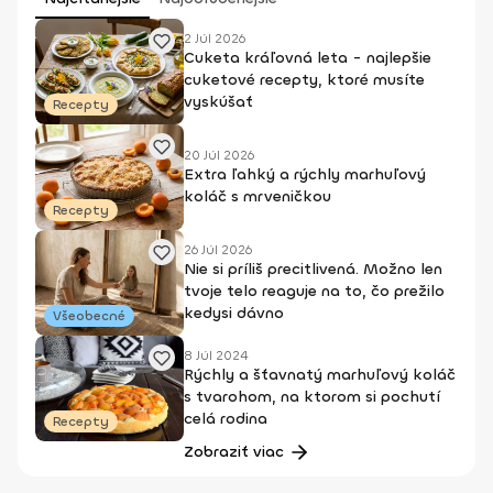
2 Júl 2026
Cuketa kráľovná leta - najlepšie
cuketové recepty, ktoré musíte
vyskúšať
Recepty
20 Júl 2026
Extra ľahký a rýchly marhuľový
koláč s mrveničkou
Recepty
26 Júl 2026
Nie si príliš precitlivená. Možno len
tvoje telo reaguje na to, čo prežilo
kedysi dávno
Všeobecné
8 Júl 2024
Rýchly a šťavnatý marhuľový koláč
s tvarohom, na ktorom si pochutí
celá rodina
Recepty
Zobraziť viac