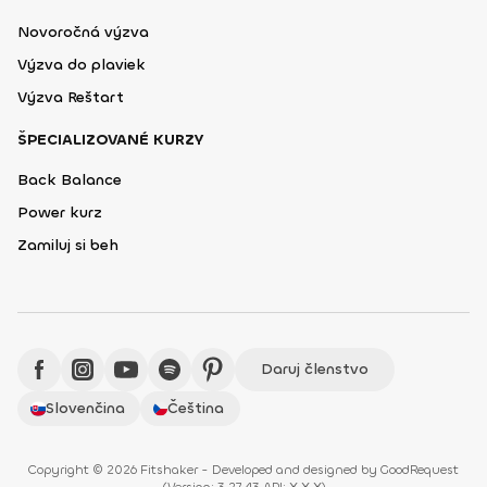
Novoročná výzva
Výzva do plaviek
Výzva Reštart
ŠPECIALIZOVANÉ KURZY
Back Balance
Power kurz
Zamiluj si beh
Daruj členstvo
Slovenčina
Čeština
Copyright © 2026 Fitshaker - Developed and designed by
GoodRequest