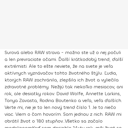
Surová alebo RAW strava - možno ste už o nej počuli
a len prevraciate očami. Ďalší krátkodobý trend, ďalší
extrémisti. Ale to ešte neviete, že na svete je veľa
aktívnych vyznávačov tohto životného štýlu. Ľudia,
ktorých RAW zachránila, zlepšila ich život a vyliečila
zdravotné problémy. Nežijú tak niekoľko mesiacov, ani
rok, ale desiatky rokov. David Wolfe, Annette Larkins,
Tonya Zavasta, Rodina Boutenko a veľa, veľa ďalších.
Verte mi, nie je to len nový trend číslo 1. Je to niečo
viac. Viem o čom hovorím. Som jednou z nich. RAW mi
obrátil život o 180 stupňov...
Všetko sa začalo
modelingom
Keď som dosiahla 14-ty rok, môj život sa