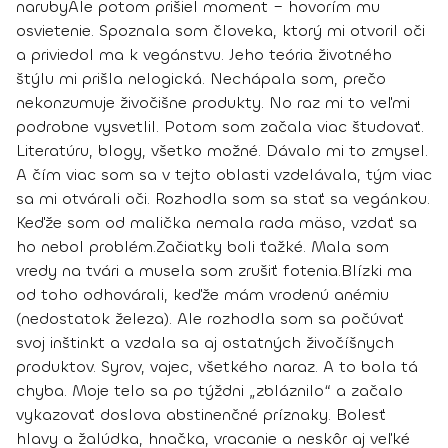
naruby
Ale potom prišiel moment – hovorím mu
osvietenie. Spoznala som človeka, ktorý mi otvoril oči
a priviedol ma k vegánstvu. Jeho teória životného
štýlu mi prišla nelogická. Nechápala som, prečo
nekonzumuje živočišne produkty. No raz mi to veľmi
podrobne vysvetlil. Potom som začala viac študovať.
Literatúru, blogy, všetko možné. Dávalo mi to zmysel.
A čím viac som sa v tejto oblasti vzdelávala, tým viac
sa mi otvárali oči.
Rozhodla som sa stať sa vegánkou.
Keďže som od malička nemala rada mäso, vzdať sa
ho nebol problém.
Začiatky boli ťažké. Mala som
vredy na tvári a musela som zrušiť fotenia.
Blízki ma
od toho odhovárali, keďže mám vrodenú anémiu
(nedostatok železa). Ale rozhodla som sa počúvať
svoj inštinkt a vzdala sa aj ostatných živočíšnych
produktov. Syrov, vajec, všetkého naraz. A to bola tá
chyba. Moje telo sa po týždni „zbláznilo“ a
začalo
vykazovať doslova abstinenčné príznaky
. Bolesť
hlavy a žalúdka, hnačka, vracanie a neskôr aj veľké