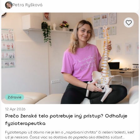
jeho biologické limity.
Petra Ryšková
Zdravie
12 Apr 2026
Prečo ženské telo potrebuje iný prístup? Odhaľuje
fyzioterapeutka
Fyzioterapia už dávno nie je len o „naprávaní chrbta“ či riešení bolesti, keď
už je neskoro. Čoraz viac sa dostáva do popredia ako dôležitá súčasť