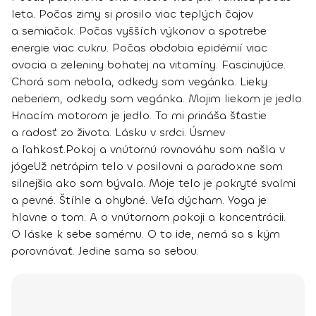
leta. Počas zimy si prosilo viac teplých čajov
a semiačok. Počas vyšších výkonov a spotrebe
energie viac cukru. Počas obdobia epidémií viac
ovocia a zeleniny bohatej na vitamíny. Fascinujúce.
Chorá som nebola, odkedy som vegánka. Lieky
neberiem, odkedy som vegánka.
Mojim liekom je jedlo
.
Hnacím motorom je jedlo. To mi prináša šťastie
a radosť zo života. Lásku v srdci. Úsmev
a ľahkosť.
Pokoj a vnútornú rovnováhu som našla v
jóge
Už netrápim telo v posilovni a paradoxne som
silnejšia ako som bývala. Moje telo je pokryté svalmi
a pevné. Štíhle a ohybné. Veľa dýcham. Yoga je
hlavne o tom. A o vnútornom pokoji a koncentrácii.
O láske k sebe samému. O to ide,
nemá sa s kým
porovnávať. Jedine sama so sebou
.