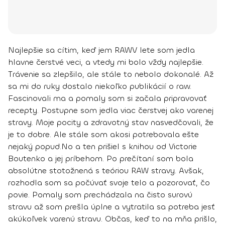
Najlepšie sa cítim, keď jem RAW
V lete som jedla
hlavne čerstvé veci, a vtedy mi bolo vždy najlepšie.
Trávenie sa zlepšilo, ale stále to nebolo dokonalé. Až
sa mi do ruky dostalo niekoľko publikácií o raw.
Fascinovali ma a pomaly som si začala pripravovať
recepty.
Postupne som jedla viac čerstvej ako varenej
stravy
. Moje pocity a zdravotný stav nasvedčovali, že
je to dobre. Ale stále som akosi potrebovala ešte
nejaký popud.
No a ten prišiel
s knihou od Victorie
Boutenko
a jej príbehom. Po prečítaní som bola
absolútne stotožnená s teóriou RAW stravy. Avšak,
rozhodla som sa počúvať svoje telo a pozorovať, čo
povie. Pomaly som prechádzala na čisto surovú
stravu až som prešla úplne a vytratila sa potreba jesť
akúkoľvek varenú stravu. Občas, keď to na mňa prišlo,