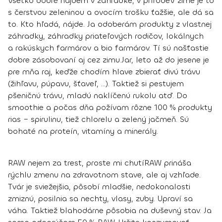
Všetko dobré nájdem v záhradke, v prírode
V zime je to
s čerstvou zeleninou a ovocím trošku ťažšie, ale dá sa
to. Kto hľadá, nájde. Ja odoberám produkty z vlastnej
záhradky, záhradky priateľových rodičov, lokálnych
a rakúskych farmárov a bio farmárov. Tí sú našťastie
dobre zásobovaní aj cez zimu.
Jar, leto až do jesene je
pre mňa raj, keďže chodím hlave zbierať divú trávu
(žihľavu, púpavu, šťaveľ, ...). Taktiež si pestujem
pšeničnú trávu, mladú naklíčenú rukolu atď. Do
smoothie a počas dňa požívam rôzne 100 % produkty
rias – spirulinu, tiež chlorelu a zelený jačmeň. Sú
bohaté na proteín, vitamíny a minerály.
RAW nejem za trest, proste mi chutí
RAW prináša
rýchlu zmenu na zdravotnom stave, ale aj vzhľade.
Tvár je sviežejšia, pôsobí mladšie, nedokonalosti
zmiznú, posilnia sa nechty, vlasy, zuby. Upraví sa
váha. Taktiež blahodárne pôsobia na duševný stav.
Ja