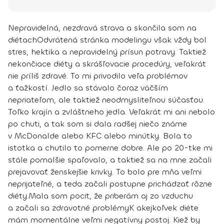
Nepravidelná, nezdravá strava a skončila som na
diétach
Odvrátená stránka modelingu však vždy bol
stres, hektika a nepravidelný prísun potravy
. Taktiež
nekončiace diéty a skrášľovacie procedúry, veľakrát
nie príliš zdravé. To mi privodilo veľa problémov
a ťažkostí. Jedlo sa stávalo čoraz väčším
nepriateľom, ale taktiež neodmysliteľnou súčasťou.
Toľko krajín a zvláštneho jedla. Veľakrát mi ani nebolo
po chuti, a tak
som si dala radšej niečo známe
v McDonalde alebo KFC
alebo minútky. Bola to
istotka a chutilo to pomerne dobre. Ale po 20-tke mi
stále pomalšie spaľovalo, a taktiež sa na mne začali
prejavovať ženskejšie krivky. To bolo pre mňa veľmi
neprijateľné, a teda začali postupne prichádzať rôzne
diéty.
Mala som pocit, že priberám aj zo vzduchu
a začali sa zdravotné problémy
K akejkoľvek diéte
mám momentálne veľmi negatívny postoj. Kiež by