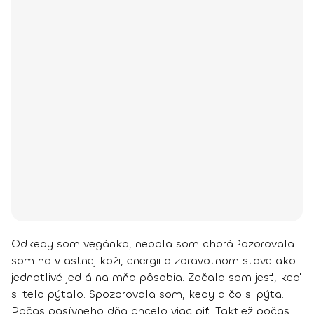
Odkedy som vegánka, nebola som chorá
Pozorovala
som na vlastnej koži, energii a zdravotnom stave ako
jednotlivé jedlá na mňa pôsobia.
Začala som jesť, keď
si telo pýtalo
. Spozorovala som, kedy a čo si pýta.
Počas pasívneho dňa chcelo viac piť. Taktiež počas