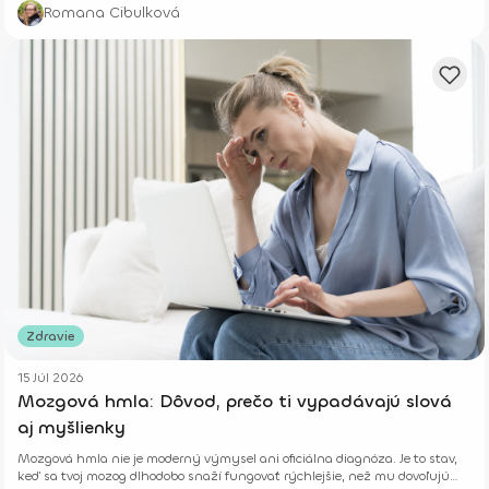
Niekedy rastú potichu.
Romana Cibulková
Zdravie
15 Júl 2026
Mozgová hmla: Dôvod, prečo ti vypadávajú slová
aj myšlienky
Mozgová hmla nie je moderný výmysel ani oficiálna diagnóza. Je to stav,
keď sa tvoj mozog dlhodobo snaží fungovať rýchlejšie, než mu dovoľujú