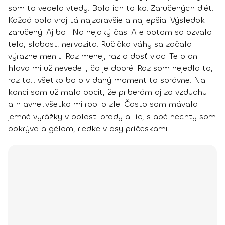
som to vedela vtedy.
Bolo ich toľko. Zaručených diét
.
Každá bola vraj tá najzdravšie a najlepšia. Výsledok
zaručený. Aj bol. Na nejaký čas. Ale potom sa ozvalo
telo, slabosť, nervozita. Ručička váhy sa začala
výrazne meniť. Raz menej, raz o dosť viac. Telo ani
hlava mi už nevedeli, čo je dobré. Raz som nejedla to,
raz to... všetko bolo v daný moment to správne. Na
konci som už mala pocit, že priberám aj zo vzduchu
a hlavne...všetko mi robilo zle. Často som mávala
jemné vyrážky v oblasti brady a líc, slabé nechty som
pokrývala gélom, riedke vlasy príčeskami
.