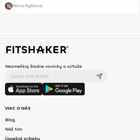
prevencie, starostlivosti o telo aj celkového zdravia – fyzického aj
Petra Ryšková
psychického.
Nezmeškaj žiadne novinky a súťaže
VIAC O NÁS
Blog
Náš tím
Úspešné príbehy