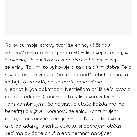
Polovicu mojej stravy tvorí zelenina, väčšinou
zelená
Momentálne prijímam
50 % listovej zeleniny, 40
% ovocia, 5% orieškov a semiačok a 5% ostatnej
zeleniny.
Tak mi to vyhovuje a tak sa cítim dobre. Telo
si vždy ovocie vypýta. Volím ho podľa chuti a snažím
sa byť rôznorodá, no zároveň jednotvárna
v jednotlivých pokrmoch.
Nemiešam príliš veľa ovocia
naraz v jednom
. Opačne je to s listovou zeleninou.
Tam kombinujem, čo najviac, pretože každá má iné
benefity a výživu. Koreňovú zeleninu konzumujem
málo, skôr konzumujem jej vňate. Nesladké ovocie
ako paradajky, uhorku, cuketu, si doprajem občas,
keď ma ovládne chuť alebo nemám na výber.