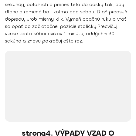
sekundy, polož ich a prenes telo do dosky tak, aby
dlane a ramená boli kolmo pod sebou. Dlaň predsuň
dopredu, urob mierny klik. Vymeň opačnú ruku a vráť
sa opäť do začiatočnej pozície stoličky.
Precvičuj
vkuse tento súbor cvikov 1 minútu, oddýchni 30
sekúnd a znovu pokračuj ešte raz.
strong4. VÝPADY VZAD O