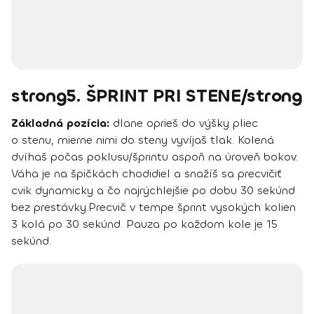
strong5. ŠPRINT PRI STENE/strong
Základná pozícia:
dlane oprieš do výšky pliec
o stenu, mierne nimi do steny vyvíjaš tlak. Kolená
dvíhaš počas poklusu/šprintu aspoň na úroveň bokov.
Váha je na špičkách chodidiel a snažíš sa precvičiť
cvik dynamicky a čo najrýchlejšie po dobu 30 sekúnd
bez prestávky.Precvič v tempe šprint vysokých kolien
3 kolá po 30 sekúnd. Pauza po každom kole je 15
sekúnd.