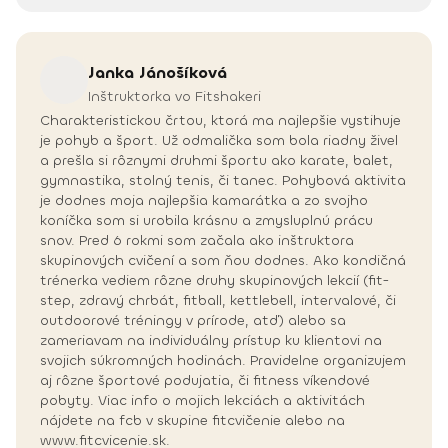
Janka
Jánošíková
Inštruktorka vo Fitshakeri
Charakteristickou črtou, ktorá ma najlepšie vystihuje
je pohyb a šport. Už odmalička som bola riadny živel
a prešla si rôznymi druhmi športu ako karate, balet,
gymnastika, stolný tenis, či tanec. Pohybová aktivita
je dodnes moja najlepšia kamarátka a zo svojho
koníčka som si urobila krásnu a zmysluplnú prácu
snov. Pred 6 rokmi som začala ako inštruktora
skupinových cvičení a som ňou dodnes. Ako kondičná
trénerka vediem rôzne druhy skupinových lekcií (fit-
step, zdravý chrbát, fitball, kettlebell, intervalové, či
outdoorové tréningy v prírode, atď) alebo sa
zameriavam na individuálny prístup ku klientovi na
svojich súkromných hodinách. Pravidelne organizujem
aj rôzne športové podujatia, či fitness víkendové
pobyty. Viac info o mojich lekciách a aktivitách
nájdete na fcb v skupine fitcvičenie alebo na
www.fitcvicenie.sk.