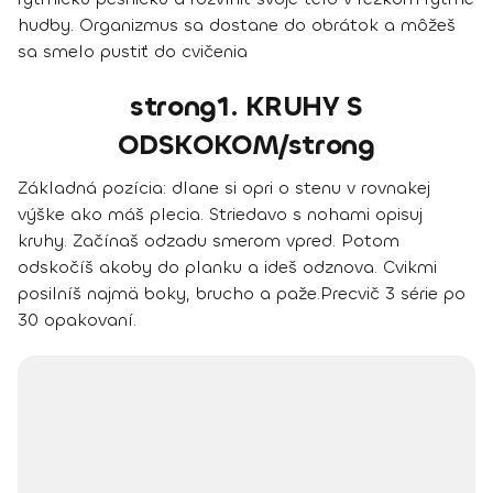
hudby. Organizmus sa dostane do obrátok a môžeš
sa smelo pustiť do cvičenia
strong1. KRUHY S
ODSKOKOM/strong
Základná pozícia:
dlane si opri o stenu v rovnakej
výške ako máš plecia. Striedavo s nohami opisuj
kruhy. Začínaš odzadu smerom vpred. Potom
odskočíš akoby do planku a ideš odznova. Cvikmi
posilníš najmä boky, brucho a paže.
Precvič 3 série po
30 opakovaní.