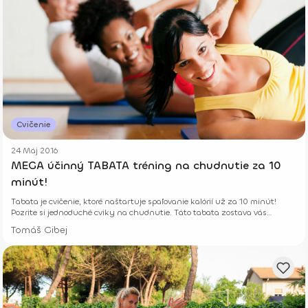
Cvičenie
24 Máj 2016
MEGA účinný TABATA tréning na chudnutie za 10
minút!
Tabata je cvičenie, ktoré naštartuje spaľovanie kalórií už za 10 minút!
Pozrite si jednoduché cviky na chudnutie. Táto tabata zostava vás
dostane.
Tomáš Gibej