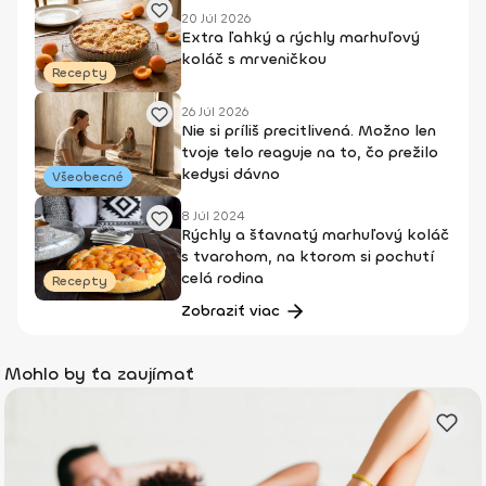
20 Júl 2026
Extra ľahký a rýchly marhuľový
koláč s mrveničkou
Recepty
26 Júl 2026
Nie si príliš precitlivená. Možno len
tvoje telo reaguje na to, čo prežilo
kedysi dávno
Všeobecné
8 Júl 2024
Rýchly a šťavnatý marhuľový koláč
s tvarohom, na ktorom si pochutí
celá rodina
Recepty
Zobraziť viac
Mohlo by ťa zaujímať