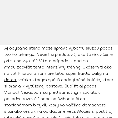
Aj obyčajná stena môže spraviť výbornú službu počas
tvojho tréningu. Nevieš si predstaviť, ako také cvičenie
pri stene vyzerá? V tom prípade si poď so
mnou zacvičiť tento intenzívny tréning. Ukážem ti ako
na to! Pripravila som pre teba super
kardio cviky na
doma
, vďaka ktorým spáliš nadbytočné kalórie, ktoré
si bránia k vytúženej postave. Buď fit aj počas
Vianoc! Nezabudni sa pred samotným začiatok
poriadne rozcvičiť napr. na švihadle či na
stacionárnom bicykli
, ktorý vo väčšine domácnosti
slúži ako vešiak na odkladanie vecí. Môžeš si pustiť aj
rytmickú pesničku a rozvlniť svoje telo v rezkom rytme