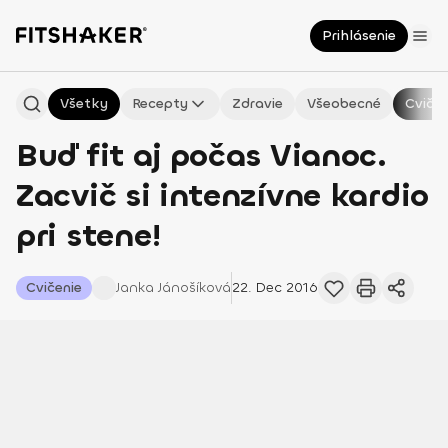
Prihlásenie
Všetky
Recepty
Zdravie
Všeobecné
Cvičen
Buď fit aj počas Vianoc.
Zacvič si intenzívne kardio
pri stene!
Cvičenie
Janka
Jánošíková
22. Dec 2016