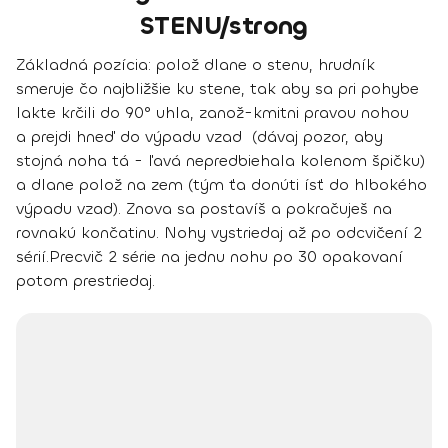
STENU/strong
Základná pozícia:
polož dlane o stenu, hrudník
smeruje čo najbližšie ku stene, tak aby sa pri pohybe
lakte krčili do 90° uhla, zanož-kmitni pravou nohou
a prejdi hneď do výpadu vzad (dávaj pozor, aby
stojná noha tá - ľavá nepredbiehala kolenom špičku)
a dlane polož na zem (tým ťa donúti ísť do hlbokého
výpadu vzad). Znova sa postavíš a pokračuješ na
rovnakú končatinu. Nohy vystriedaj až po odcvičení 2
sérií.
Precvič 2 série na jednu nohu po 30 opakovaní
potom prestriedaj.