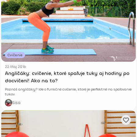
Cvičenie
22 Máj 2016
Angličáky: cvičenie, ktoré spaľuje tuky aj hodiny po
docvičení! Ako na to?
Poznáš angličáky? Ide o funkčné cvičenie, ktoré je perfektné na spaľovanie
tukov.
Sisa