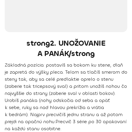
strong2. UNOŽOVANIE
A PANÁK/strong
Základná pozícia:
postavíš sa bokom ku stene, dlaň
je zapretá do výšky pleca. Telom sa tlačíš smerom do
steny tak, aby sa celé predlaktie oprelo o stenu
(zaberie tak tricepsový sval) a pritom unožíš nohou čo
najvyššie do strany (zaberie sval v oblasti bokov).
Urobíš panáka (nohy odskočia od seba a opäť
k sebe, ruky sa nad hlavou prekrížia a vrátia
k bedrám). Najprv precvičíš jednu stranu a až potom
prejdi na opačnú nohu.
Precvič 3 série po 30 opakovaní
na každú stanu osobitne.