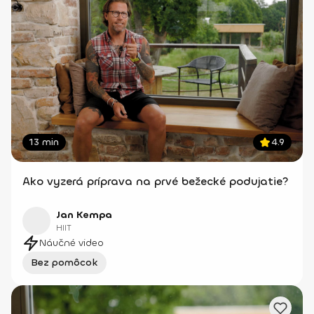
13 min
4.9
Ako vyzerá príprava na prvé bežecké podujatie?
Jan Kempa
HIIT
Náučné video
Bez pomôcok