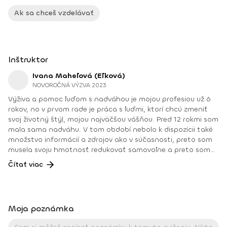
Ak sa chceš vzdelávať
Inštruktor
Ivana Maheľová (Eľková)
NOVOROČNÁ VÝZVA 2023
Výživa a pomoc ľuďom s nadváhou je mojou profesiou už 6
rokov, no v prvom rade je práca s ľuďmi, ktorí chcú zmeniť
svoj životný štýl, mojou najväčšou vášňou. Pred 12 rokmi som
mala sama nadváhu. V tom období nebolo k dispozícii také
množstvo informácií a zdrojov ako v súčasnosti, preto som
musela svoju hmotnosť redukovať samovoľne a preto som
začala študovať, skúšať a vzdelávať sa. Mnohokrát som
Čítať viac
zažila s chudnutím úspech, no aj veľa pádov a sklamaní.
Viem, aké to je, keď sa vo svojom tele človek necíti dobre,
poznala som jo-jo efekt, no zároveň aj úžasný pocit, keď
naplníte svoj cieľ. Počas týchto rokov som s menšími
Moja poznámka
prestávkami zistila, ako váhu zredukovať natrvalo a udržať si
optimálnu hmotnosť tak, aby ste z jedla mali radosť a