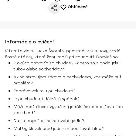
Obľúbené
Informácie o cvičení
V tomto videu Lucka Švaral vyspovedá Ivku a povyzvedá
časté otázky, ktoré ženy majú pri chudnutí. Dozvieš sa:
Z akých potravín sa chudne? Priberá sa z nadbytku
tukov alebo sacharidov?
Ak sa stravujem zdravo a nechudnem, kde môže byť
problém?
Zohráva vek rolu pri chudnutí?
Je pri chudnutí dôležitý spánok?
Môže mať človek vyvážený jedálniček a pociťovať po
jedle hlad?
Dá sa najesť aj zo zdravého jedla?
Mal by človek pred jedením pociťovať hlad?