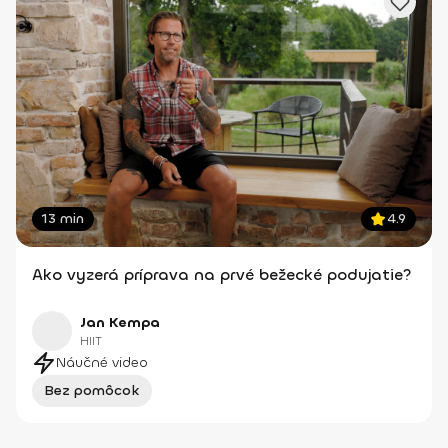
13 min
4.9
Ako vyzerá príprava na prvé bežecké podujatie?
Jan Kempa
HIIT
Náučné video
Bez pomôcok