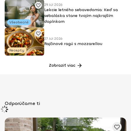
29 Júl 2026
výživou WEB: www.jedalnicky.sk
Lekcie letného sebavedomia: Keď sa
sebaláska stane tvojím najkrajším
doplnkom
Všeobecné
27 Júl 2026
Rajčinové ragú s mozzarellou
Recepty
Zobraziť viac
Odporúčame ti