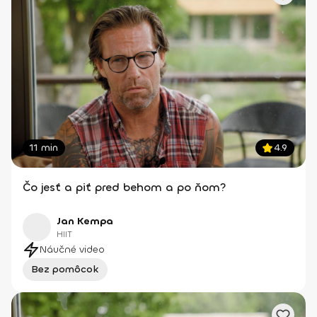
11 min
4.9
Čo jesť a piť pred behom a po ňom?
Jan Kempa
HIIT
Náučné video
Bez pomôcok