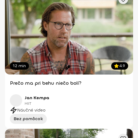
12 min
4.9
Prečo ma pri behu niečo bolí?
Jan Kempa
HIIT
Náučné video
Bez pomôcok