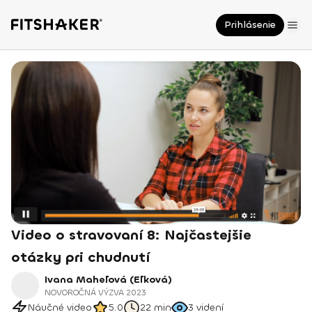
Prihlásenie
Video o stravovaní 8: Najčastejšie
otázky pri chudnutí
Ivana Maheľová (Eľková)
NOVOROČNÁ VÝZVA 2023
Náučné video
5.0
22 min
3
videní