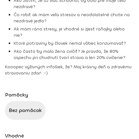
Ako zistím, že už viac schudnúť by bolo pre moje telo
nezdravé?
Čo robiť ak mám veľa stresov a neodolatelné chute na
nezdravé jedlo?
Ak mám ráno stresy, je vhodné si zjesť raňajky alebo
nie?
Ktoré potraviny by človek nemal vôbec konzumovať?
Ako často by mala žena cvičiť? Je pravda, že 80%
úspechu pri chudnutí tvorí strava a len 20% cvičenie?
Kooopec výživných infošiek, že? Maj krásny deň a zdravému
stravovaniu zdar! :-)
Pomôcky
Bez pomôcok
Vhodné