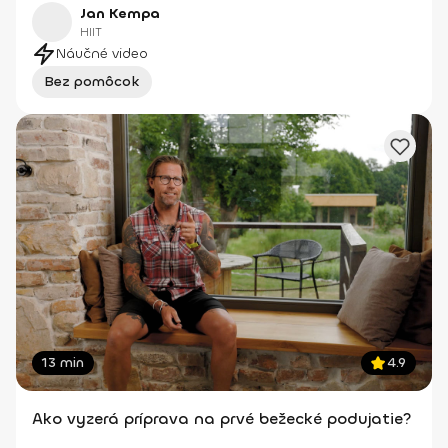
Jan Kempa
HIIT
Náučné video
Bez pomôcok
13 min
4.9
Ako vyzerá príprava na prvé bežecké podujatie?