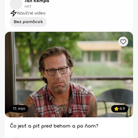
Jan Kempa
HIIT
Náučné video
Bez pomôcok
11 min
4.9
Čo jesť a piť pred behom a po ňom?