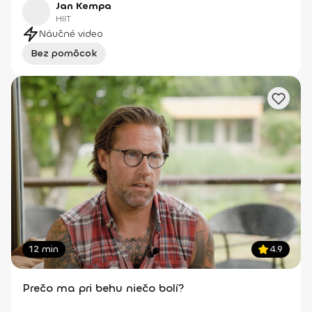
Jan Kempa
HIIT
Náučné video
Bez pomôcok
12 min
4.9
Prečo ma pri behu niečo bolí?