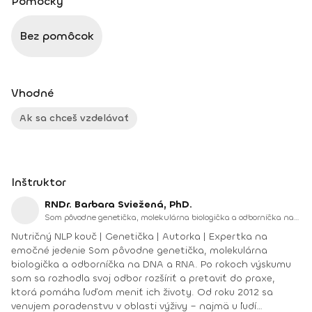
Pomôcky
Bez pomôcok
Vhodné
Ak sa chceš vzdelávať
Inštruktor
RNDr. Barbara Sviežená, PhD.
Som pôvodne genetička, molekulárna biologička a odborníčka na DNA a RNA. Po rokoch výskumu som sa rozhodla svoj odbor rozšíriť a pretaviť do praxe, ktorá pomáha ľuďom meniť ich životy.
Nutričný NLP kouč | Genetička | Autorka | Expertka na
emočné jedenie Som pôvodne genetička, molekulárna
biologička a odborníčka na DNA a RNA. Po rokoch výskumu
som sa rozhodla svoj odbor rozšíriť a pretaviť do praxe,
ktorá pomáha ľuďom meniť ich životy. Od roku 2012 sa
venujem poradenstvu v oblasti výživy – najmä u ľudí