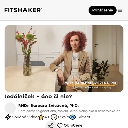
Prihlásenie
Jedálniček - áno či nie?
RNDr. Barbara Sviežená, PhD.
Som pôvodne genetička, molekulárna biologička a odborníčka na DNA a RNA. Po rokoch výskumu som sa rozhodla svoj odbor rozšíriť a pretaviť do praxe, ktorá pomáha ľuďom meniť ich životy.
Náučné video
4.8
17 min
1
videní
Obľúbené