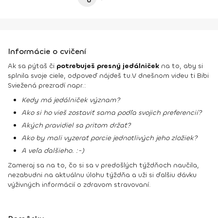
Informácie o cvičení
Ak sa pýtaš či
potrebuješ presný jedálniček
na to, aby si
splnila svoje ciele, odpoveď nájdeš tu.
V dnešnom videu ti Bibi
Sviežená prezradí napr.:
Kedy má jedálniček význam?
Ako si ho vieš zostaviť sama podľa svojich preferencií?
Akých pravidiel sa pritom držať?
Ako by mali vyzerať porcie jednotlivých jeho zložiek?
A veľa ďalšieho. :-)
Zameraj sa na to, čo si sa v predošlých týždňoch naučila,
nezabudni na aktuálnu úlohu týždňa a uži si ďalšiu dávku
výživných informácií o zdravom stravovaní.