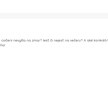
 cvičení nevyšla na zmar? Jesť či nejesť na večeru? A aké konkrétn
ňa!