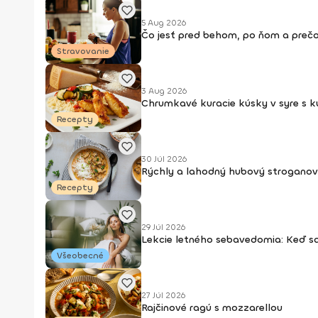
5 Aug 2026
Čo jesť pred behom, po ňom a prečo
Stravovanie
3 Aug 2026
Chrumkavé kuracie kúsky v syre s 
Recepty
30 Júl 2026
Rýchly a lahodný hubový stroganov
Recepty
29 Júl 2026
Lekcie letného sebavedomia: Keď s
Všeobecné
27 Júl 2026
Rajčinové ragú s mozzarellou