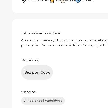
Náučné video
5.0
8 min
5
videní
Informácie o cvičení
Čo si dať na večeru, aby tvoja snaha pri pravidelnom
porozpráva Deniska v tomto videjku. Krásny zvyšok d
Pomôcky
Bez pomôcok
Vhodné
Ak sa chceš vzdelávať