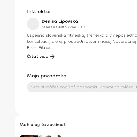
Inštruktor
Denisa Lipovská
NOVOROČNÁ VÝZVA 2017
Úspešná slovenská fitneska, trénerka a v neposled
konzultácií, ale aj prostredníctvom našej Novoročnej výzvy 20
Bikini Fitness
Čítať viac
Moja poznámka
Mohlo by ťa zaujímať