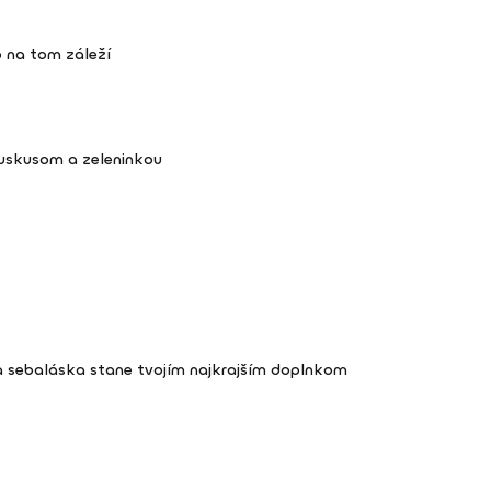
 na tom záleží
kuskusom a zeleninkou
a sebaláska stane tvojím najkrajším doplnkom