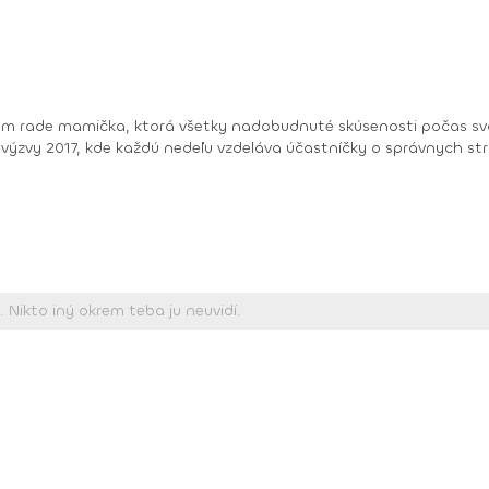
nom rade mamička, ktorá všetky nadobudnuté skúsenosti počas sv
17, kde každú nedeľu vzdeláva účastníčky o správnych stravovacích návykoch a