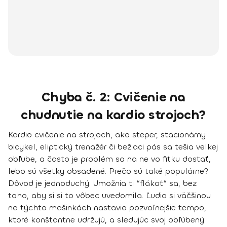
Chyba č. 2: Cvičenie na
chudnutie na kardio strojoch?
Kardio cvičenie
na strojoch, ako steper, stacionárny
bicykel, eliptický trenažér či bežiaci pás sa tešia veľkej
obľube, a často je problém sa na ne vo fitku dostať,
lebo sú všetky obsadené. Prečo sú také populárne?
Dôvod je jednoduchý. Umožnia ti
“flákať“ sa, bez
toho, aby si si to vôbec uvedomila
. Ľudia si väčšinou
na týchto mašinkách nastavia pozvoľnejšie tempo,
ktoré konštantne udržujú, a sledujúc svoj obľúbený