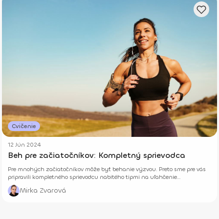
Cvičenie
12 Jún 2024
Beh pre začiatočníkov: Kompletný sprievodca
Pre mnohých začiatočníkov môže byť behanie výzvou. Preto sme pre vás
pripravili kompletného sprievodcu nabitého tipmi na uľahčenie
náročnejších začiatkov.
Mirka Zvarová