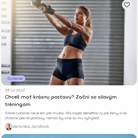
Cvičenie
28 Júl 2022
Chceš mať krásnu postavu? Začni so silovým
tréningom
Silové cvičenie nie je len pre mužov. Má kopec benefitov aj pre ženy a ak
chceme pekné postavy, nemali by sme sa mu vyhýbať.
Veronika Jandová