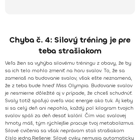
Chyba č. 4: Silový tréning je pre
teba strašiakom
Veľa žien sa vyhýba silovému tréningu z obavy, že by
sa ich telo mohlo zmeniť na horu svalov. To, že sa
zameriaš na
budovanie svalov
, však ešte neznamená,
že z teba bude hneď Miss Olympia. Budovanie svalov
je nesmierne dôležité aj v prípade, že
chceš schudnúť
.
Svaly totiž spaľujú oveľa viac energie ako tuk
. Aj keby
si sa celý deň ani nepohla, každý pol kilogram tvojich
svalov spáli za deň desať kalórií. Čím viac svalovej
hmoty máš, tým rýchlejšie pracuje tvoj metabolizmus.
Silové cvičenia sa však neprávom stali strašiakom
číslo jedna.
Riešenie:
Silové cviky nemusia automaticky