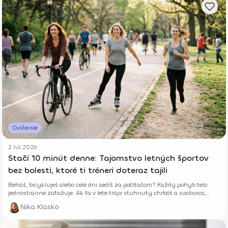
Cvičenie
2 Júl 2026
Stačí 10 minút denne: Tajomstvo letných športov
bez bolesti, ktoré ti tréneri doteraz tajili
Beháš, bicykluješ alebo celé dni sedíš za počítačom? Každý pohyb telo
jednostranne zaťažuje. Ak ťa v lete trápi stuhnutý chrbát a svalovica,
niekde robíš chybu. Zisti, ako ti len 10 minút správneho cvičenia denne
Nika Klasko
vráti energiu a zabezpečí leto úplne bez b