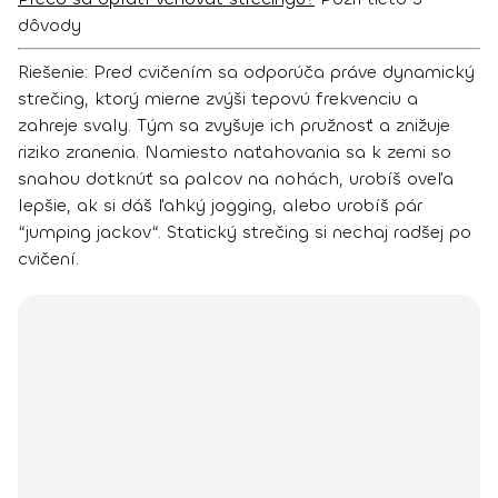
dôvody
Riešenie:
Pred cvičením sa odporúča
práve dynamický
strečing
, ktorý mierne zvýši tepovú frekvenciu a
zahreje svaly. Tým sa zvyšuje ich pružnosť a znižuje
riziko zranenia. Namiesto naťahovania sa k zemi so
snahou dotknúť sa palcov na nohách, urobíš oveľa
lepšie, ak si dáš
ľahký jogging, alebo urobíš pár
“jumping jackov“
. Statický strečing si nechaj radšej po
cvičení.