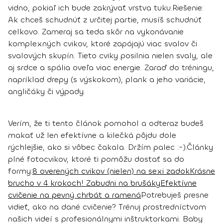
vidno, pokiaľ ich bude zakrývať vrstva tuku.
Riešenie:
Ak chceš schudnúť z určitej partie,
musíš schudnúť
celkovo
. Zameraj sa teda skôr na vykonávanie
komplexných cvikov, ktoré zapájajú viac svalov či
svalových skupín. Tieto cviky posilnia nielen svaly, ale
aj srdce a spália oveľa viac energie. Zaraď do tréningu,
napríklad
drepy (s výskokom), plank a jeho variácie,
angličáky či výpady
.
Verím, že ti tento článok pomohol a odteraz budeš
makať už len efektívne a kilečká pôjdu dole
rýchlejšie, ako si vôbec čakala. Držím palec :-).
Články
plné fotocvikov, ktoré ti pomôžu dostať sa do
formy:
8 overených cvikov (nielen) na sexi zadok
Krásne
brucho v 4 krokoch! Zabudni na brušáky
Efektívne
cvičenie na pevný chrbát a ramená
Potrebuješ presne
vidieť, ako na dané cvičenie?
Trénuj prostredníctvom
našich videí
s profesionálnymi inštruktorkami. Baby