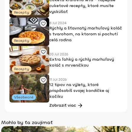
cuketové recepty, ktoré musíte
vyskúšať
Recepty
8 Júl 2024
Rýchly a šťavnatý marhuľový koláč
s tvarohom, na ktorom si pochutí
celá rodina
Recepty
20 Júl 2026
Extra ľahký a rýchly marhuľový
koláč s mrveničkou
Recepty
11 Júl 2026
12 tipov na výlety, ktoré
prispôsobíš svojej kondičke aj
kočíku
Všeobecné
Zobraziť viac
Mohlo by ťa zaujímať