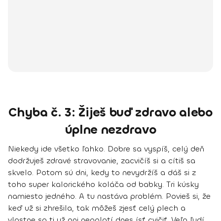
Chyba č. 3: Žiješ buď zdravo alebo
úplne nezdravo
Niekedy ide všetko ľahko. Dobre sa vyspíš, celý deň
dodržuješ
zdravé stravovanie
, zacvičíš si a cítiš sa
skvelo. Potom sú dni, kedy to nevydržíš a dáš si z
toho super kalorického koláča od babky. Tri kúsky
namiesto jedného. A tu nastáva problém. Povieš si, že
keď už si zhrešila, tak môžeš zjesť celý plech a
vlastne sa ti už ani neoplatí dnes ísť cvičiť. Veľa ľudí