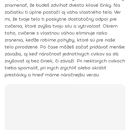
znamenať, že budeš zdvíhať dvesto kilové činky. Na
začiatku ti úplne
postačí aj váha vlastného tela
. Ver
mi, že tvoje telo ti poskytne dostatočný odpor pre
cvičenia, ktoré zvýšia tvoju silu a vytrvalosť. Okrem
toho, cvičenie s vlastnou váhou eliminuje riziko
zranenia, keďže robíme pohyby, ktoré sú pre naše
telo prirodzené. Po čase môžeš začať
pridávať menšie
závažia
, aj keď náročnosť jednotlivých cvikov sa dá
zvyšovať aj bez činiek, či závaží. Pri niektorých cvikoch
treba spomaliť, pri iných zrýchliť alebo skrátiť
prestávky a hneď máme náročnejšiu verziu.