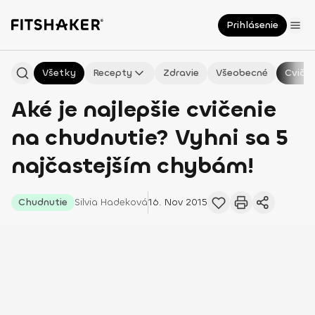
Prihlásenie
Všetky
Recepty
Zdravie
Všeobecné
Cvičen
Aké je najlepšie cvičenie
na chudnutie? Vyhni sa 5
najčastejším chybám!
Chudnutie
Silvia
Hadeková
16. Nov 2015