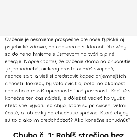
Cvičenie je nesmierne prospešné pre naše fyzické aj
psychické zdravie, no nebudeme si klamať. Nie vždy
sa do neho hrnieme s úsmevom na tvári a plné
energie. Napriek tomu, že
cvičenie doma na chudnutie
je jednoduché, niekedy proste nemáš svoj deň,
nechce sa ti a vieš si predstaviť kopec príjemnejších
činností. Inokedy by vôľa cvičiť aj bola, no okolnosti
nepustia a musíš uprednostniť iné povinnosti. Keď už si
konečne ten čas nájdeš, je dôležité vedieť ho využiť
efektívne. Vyvaruj sa chýb, ktoré sú pri cvičení veľmi
časté, a rob cviky na chudnutie správne. Ktoré chyby
sú to a ako im predchádzať?
Ako konečne schudnúť?
Chyba č. 1: Robíš strečing bez