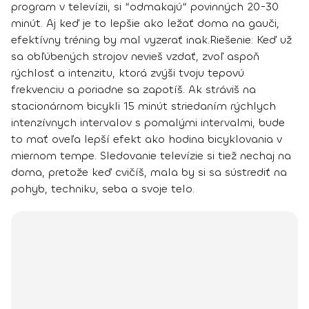
program v televízii, si “odmakajú“ povinných 20-30
minút. Aj keď je to lepšie ako ležať doma na gauči,
efektívny tréning by mal vyzerať inak.
Riešenie:
Keď už
sa obľúbených strojov nevieš vzdať, zvoľ aspoň
rýchlosť a intenzitu, ktorá zvýši tvoju tepovú
frekvenciu
a poriadne sa zapotíš. Ak stráviš na
stacionárnom bicykli 15 minút striedaním rýchlych
intenzívnych intervalov s pomalými intervalmi, bude
to mať oveľa lepší efekt ako hodina bicyklovania v
miernom tempe.
Sledovanie televízie si tiež nechaj na
doma
, pretože keď cvičíš, mala by si sa sústrediť na
pohyb, techniku, seba a svoje telo.