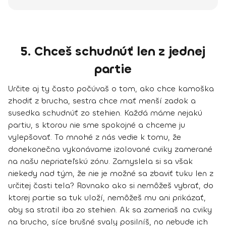
5. Chceš schudnúť len z jednej
partie
Určite aj ty často počúvaš o tom, ako chce kamoška
zhodiť z brucha, sestra chce mať menší zadok a
susedka schudnúť zo stehien. Každá máme nejakú
partiu, s ktorou nie sme spokojné a chceme ju
vylepšovať. To mnohé z nás vedie k tomu, že
donekonečna vykonávame izolované cviky zamerané
na našu nepriateľskú zónu. Zamyslela si sa však
niekedy nad tým, že
nie je možné sa zbaviť tuku len z
určitej časti tela
? Rovnako ako si nemôžeš vybrať, do
ktorej partie sa tuk uloží, nemôžeš mu ani prikázať,
aby sa stratil iba zo stehien. Ak sa zameriaš na
cviky
na brucho,
síce brušné svaly posilníš, no nebude ich