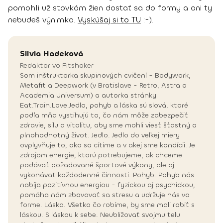
pomohli už stovkám žien dostať sa do formy a ani ty
nebudeš výnimka.
Vyskúšaj si to TU
:-).
Silvia
Hadeková
Redaktor vo Fitshaker
Som inštruktorka skupinových cvičení - Bodywork,
Metafit a Deepwork (v Bratislave - Retro, Astra a
Academia Universum) a autorka stránky
Eat.Train.Love.Jedlo, pohyb a láska sú slová, ktoré
podľa mňa vystihujú to, čo nám môže zabezpečiť
zdravie, silu a vitalitu, aby sme mohli viesť šťastný a
plnohodnotný život. Jedlo. Jedlo do veľkej miery
ovplyvňuje to, ako sa cítime a v akej sme kondícii. Je
zdrojom energie, ktorú potrebujeme, ak chceme
podávať požadované športové výkony, ale aj
vykonávať každodenné činnosti. Pohyb. Pohyb nás
nabíja pozitívnou energiou - fyzickou aj psychickou,
pomáha nám zbavovať sa stresu a udržuje nás vo
forme. Láska. Všetko čo robíme, by sme mali robiť s
láskou. S láskou k sebe. Neubližovať svojmu telu