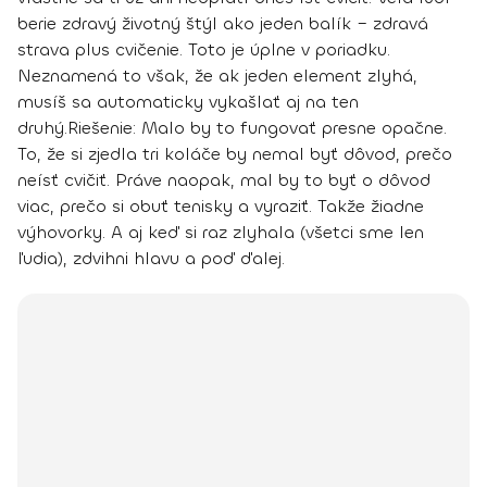
berie zdravý životný štýl ako jeden balík
–
zdravá
strava plus cvičenie
. Toto je úplne v poriadku.
Neznamená to však, že ak jeden element zlyhá,
musíš sa automaticky vykašlať aj na ten
druhý.
Riešenie:
Malo by to fungovať presne opačne.
To, že si zjedla tri koláče by nemal byť dôvod, prečo
neísť cvičiť. Práve naopak, mal by to byť o dôvod
viac, prečo si obuť tenisky a vyraziť. Takže žiadne
výhovorky. A aj keď si raz zlyhala (všetci sme len
ľudia),
zdvihni hlavu a poď ďalej
.