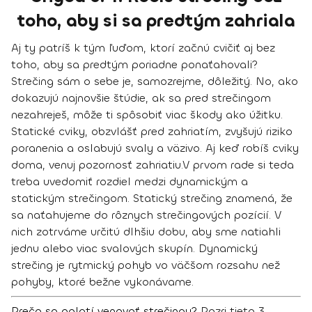
toho, aby si sa predtým zahriala
Aj ty patríš k tým ľuďom, ktorí začnú cvičiť aj bez
toho, aby sa predtým poriadne ponaťahovali?
Strečing
sám o sebe je, samozrejme, dôležitý. No, ako
dokazujú najnovšie štúdie, ak sa pred strečingom
nezahreješ, môže ti spôsobiť viac škody ako úžitku.
Statické cviky, obzvlášť pred zahriatím,
zvyšujú riziko
poranenia a oslabujú svaly a väzivo.
Aj keď robíš
cviky
doma
, venuj pozornosť zahriatiu.
V prvom rade si teda
treba uvedomiť rozdiel medzi dynamickým a
statickým strečingom. Statický strečing znamená, že
sa naťahujeme do rôznych strečingových pozícií. V
nich zotrváme určitú dlhšiu dobu, aby sme natiahli
jednu alebo viac svalových skupín. Dynamický
strečing je rytmický pohyb vo väčšom rozsahu než
pohyby, ktoré bežne vykonávame.
Prečo sa oplatí venovať strečingu?
Pozri tieto 3