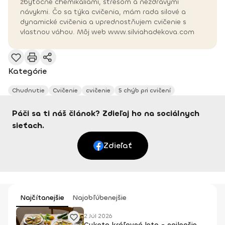
zbytočne chemikáliami, stresom a nezdravými
návykmi. Čo sa týka cvičenia, mám rada silové a
dynamické cvičenia a uprednostňujem cvičenie s
vlastnou váhou. Môj web www.silviahadekova.com
Kategórie
Chudnutie
Cvičenie
cvičenie
5 chýb pri cvičení
Páči sa ti náš článok? Zdieľaj ho na sociálnych
sieťach.
Zdieľať
Najčítanejšie
Najobľúbenejšie
2 Júl 2026
Cuketa kráľovná leta - najlepšie