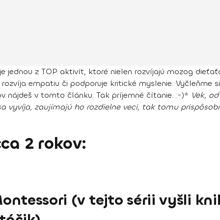
je jednou z TOP aktivít, ktoré nielen rozvíjajú mozog dieťa
, rozvíja empatiu či podporuje kritické myslenie. Vyčleňme
 nájdeš v tomto článku. Tak príjemné čítanie. :-)
*
Vek, od
sa vyvíja, zaujímajú ho rozdielne veci, tak tomu prispôso
ca 2 rokov:
ntessori (v tejto sérii vyšli k
táčik)