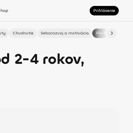
Shop
Prihlásenie
sty
Chudnutie
Sebarozvoj a motivácia
Pre fitmaminky
od 2-4 rokov,