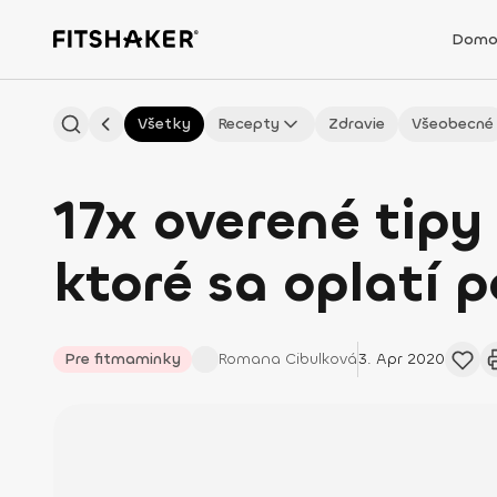
Domo
Všetky
Recepty
Zdravie
Všeobecné
17x overené tipy
ktoré sa oplatí 
Pre fitmaminky
Romana
Cibulková
3. Apr 2020