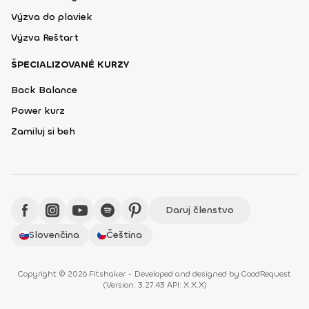
Výzva do plaviek
Výzva Reštart
ŠPECIALIZOVANÉ KURZY
Back Balance
Power kurz
Zamiluj si beh
Daruj členstvo
Slovenčina
Čeština
Copyright © 2026 Fitshaker - Developed and designed by
GoodRequest
(
Version: 3.27.43 API: X.X.X
)