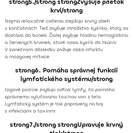
strong5./strong strongZvyšuje prietok
krvi/strong
Najmä relaxačné cvičenia zlepšujú krvný obeh
v končatinách. Tiež zvyšuje množstvo kyslíka, ktorý sa
dostáva do buniek. Ďalej zvyšuje hladinu hemoglobínu
a červených krviniek, ktoré nosia kyslík do tkanív.
V konečnom dôsledku znižuje riziká infarktu
a mozgovej mŕtvice.
strong6. Pomáha správnej funkcii
lymfatického systému/strong
Jogové pozície zvyšujú odtok lymfy, čo pomáha
správnemu vylučovaniu toxínov von z tela.
Lymfatický systém je tak pripravený na boj
s infekciami a toxínmi.
strong7./strong strongUpravuje krvný