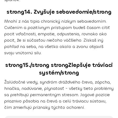
strong14. Zvyšuje sebavedomie/strong
Mnohí z nás trpia chronický nízkym sebavedomím.
Cvičením a pozitívnym prístupom budeš časom cítiť
pocit vďačnosti, empatie, odpustenia, rovnako ako
pocit, že si súčasťou niečoho väčšieho. Získaš iný
pohľad na seba, na všetko okolo a zvonu objavíš
svoju vnútornú silu.
strong15./strong strongZlepšuje tráviaci
systém/strong
Žalúdočné vredy, syndróm dráždivého čreva, zápcha,
hnačka, nadúvanie, plynatosť - všetky tieto problémy
sa prehlbujú permanentným stresom. Jogové pozície
priaznivo pôsobia na črevá a celú tráviacu sústavu,
čím zmierňujú príznaky týchto ochorení.