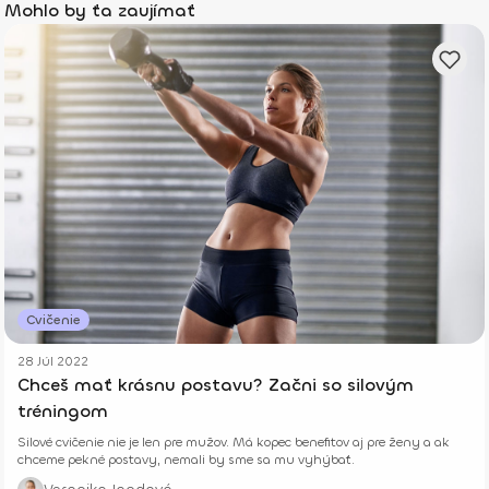
Mohlo by ťa zaujímať
Cvičenie
28 Júl 2022
Chceš mať krásnu postavu? Začni so silovým
tréningom
Silové cvičenie nie je len pre mužov. Má kopec benefitov aj pre ženy a ak
chceme pekné postavy, nemali by sme sa mu vyhýbať.