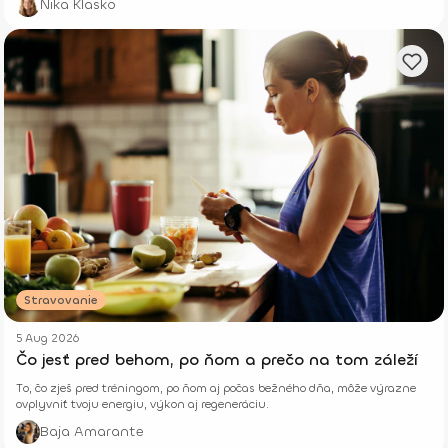
Nika Klasko
vráti energiu a zabezpečí leto úplne bez b
Stravovanie
5 Aug 2026
Čo jesť pred behom, po ňom a prečo na tom záleží
To, čo zješ pred tréningom, po ňom aj počas bežného dňa, môže výrazne
ovplyvniť tvoju energiu, výkon aj regeneráciu.
Baja Amarante