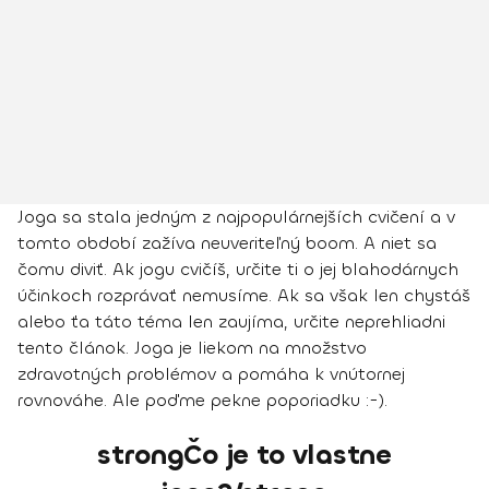
Joga sa stala jedným z najpopulárnejších cvičení a v
tomto období zažíva neuveriteľný boom. A niet sa
čomu diviť. Ak jogu cvičíš, určite ti o jej blahodárnych
účinkoch rozprávať nemusíme. Ak sa však len chystáš
alebo ťa táto téma len zaujíma, určite neprehliadni
tento článok. Joga je liekom na množstvo
zdravotných problémov a pomáha k vnútornej
rovnováhe. Ale poďme pekne poporiadku :-).
strongČo je to vlastne