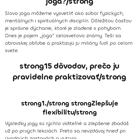
joga?/strong
Slovo joga môžeme vysvetliť ako súbor fyzických,
mentálnych i spirituálnych disciplín. Dôležitou časťou
je správne dýchanie, ktoré je zladené s pohybom.
Dnes je pojem „joga“ celosvetovo známy. Teší sa
obrovskej obľube a praktizujú ju milióny ľudí po celom
svete.
strong15 dôvodov, prečo ju
pravidelne praktizovať/strong
strong1./strong strongZlepšuje
flexibilitu/strong
Výsledky jogy sú rýchlo viditeľné a zlepšenie zbadáš
už po prvých lekciách. Preto sa nevzdávaj hneď pri
úvodných zostavách a vytrvaj.