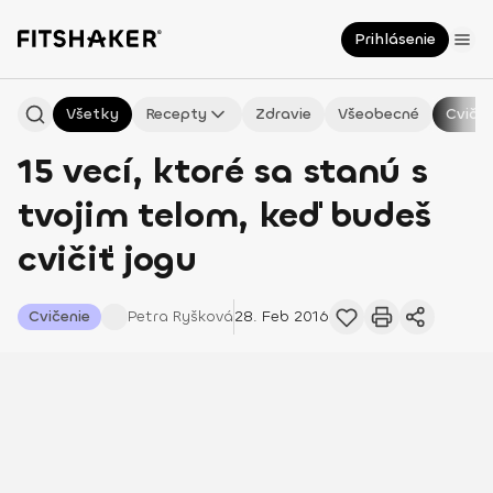
Prihlásenie
Všetky
Recepty
Zdravie
Všeobecné
Cvičen
15 vecí, ktoré sa stanú s
tvojim telom, keď budeš
cvičiť jogu
Cvičenie
Petra
Ryšková
28. Feb 2016