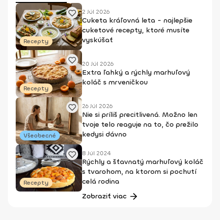
2 Júl 2026
Cuketa kráľovná leta - najlepšie
cuketové recepty, ktoré musíte
vyskúšať
Recepty
20 Júl 2026
Extra ľahký a rýchly marhuľový
koláč s mrveničkou
Recepty
26 Júl 2026
Nie si príliš precitlivená. Možno len
tvoje telo reaguje na to, čo prežilo
kedysi dávno
Všeobecné
8 Júl 2024
Rýchly a šťavnatý marhuľový koláč
s tvarohom, na ktorom si pochutí
celá rodina
Recepty
Zobraziť viac