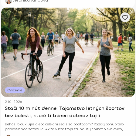
Veronika Jandová
Cvičenie
2 Júl 2026
Stačí 10 minút denne: Tajomstvo letných športov
bez bolesti, ktoré ti tréneri doteraz tajili
Beháš, bicykluješ alebo celé dni sedíš za počítačom? Každý pohyb telo
jednostranne zaťažuje. Ak ťa v lete trápi stuhnutý chrbát a svalovica,
niekde robíš chybu. Zisti, ako ti len 10 minút správneho cvičenia denne