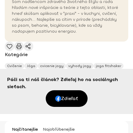
Som nadšencom zdravého životného štýlu a rada
hľadám nové inšpirácie a teórie z tejto oblasti, ktoré
hneď skúšam aplikovať v "praxi" - v kuchyni, cvičení,
nákupoch... Najlepšie sa cítim v prírode (prechádzky
so psom, behanie, bicyklovanie), kde sa vždy
nadopujem pozitívnou energiou.
Kategórie
Cvičenie
Jóga
cvicenie jogy
vyhody jogy
joga fitshaker
Páči sa ti náš článok? Zdieľaj ho na sociálnych
sieťach.
Zdieľať
Najčítanejšie
Najobľúbenejšie