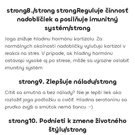
strong8./strong strongReguluje činnosť
nadobličiek a posilňuje imunitný
systém/strong
Joga znižuje hladinu hormónu kortizolu. Za
normálnych okolností nadobličky vylučujú kortizol v
reakcii na stres. V prípade, ak hladiny hormónu
ostávajú vysoké aj po strese, môže sa výrazne oslabiť
imunitný systém.
strong9. Zlepšuje náladu/strong
Cítiš sa smutná a bez nálady? Nie je lepší liek ako
rozložiť joga podložku a cvičiť. Hladina serotonínu sa
prudko zvýši a smútok nemá šancu :-).
strong10. Podnieti k zmene životného
štýlu/strong