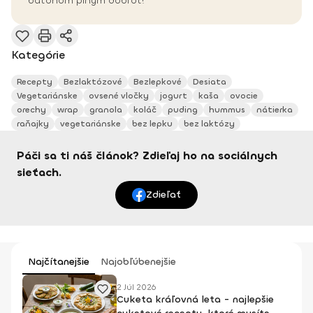
batohom plným dobrôt!
Kategórie
Recepty
Bezlaktózové
Bezlepkové
Desiata
Vegetariánske
ovsené vločky
jogurt
kaša
ovocie
orechy
wrap
granola
koláč
puding
hummus
nátierka
raňajky
vegetariánske
bez lepku
bez laktózy
Páči sa ti náš článok? Zdieľaj ho na sociálnych
sieťach.
Zdieľať
Najčítanejšie
Najobľúbenejšie
2 Júl 2026
Cuketa kráľovná leta - najlepšie