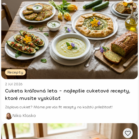
Recepty
2 Júl 2026
Cuketa kráľovná leta - najlepšie cuketové recepty,
ktoré musíte vyskúšať
Záplava cukiet? Máme pre vás fit recepty na každú príležitosť!
Nika Klasko