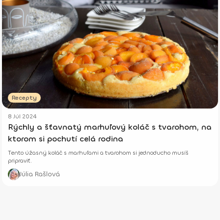
Recepty
8 Júl 2024
Rýchly a šťavnatý marhuľový koláč s tvarohom, na
ktorom si pochutí celá rodina
Tento úžasný koláč s marhuľami a tvarohom si jednoducho musíš
pripraviť.
Júlia Rašlová