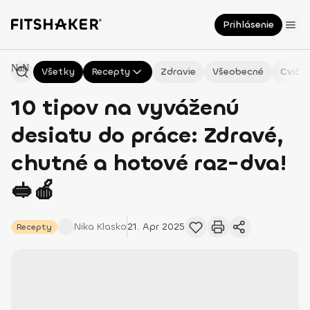
Prihlásenie
NaN
Všetky
Recepty
Zdravie
Všeobecné
Cvičen
10 tipov na vyváženú
desiatu do práce: Zdravé,
chutné a hotové raz-dva!
🥪🍎
Nika
Klasko
21. Apr 2025
Recepty