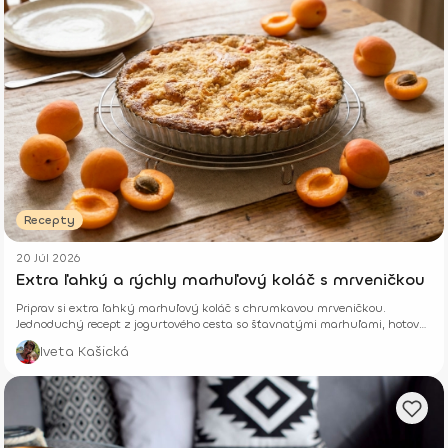
Recepty
20 Júl 2026
Extra ľahký a rýchly marhuľový koláč s mrveničkou
Priprav si extra ľahký marhuľový koláč s chrumkavou mrveničkou.
Jednoduchý recept z jogurtového cesta so šťavnatými marhuľami, hotový
z pár surovín.
Iveta Kašická