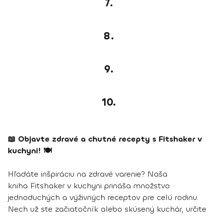
7.
8.
9.
10.
📖 Objavte zdravé a chutné recepty s Fitshaker v
kuchyni! 🍽️
Hľadáte inšpiráciu na zdravé varenie? Naša
kniha Fitshaker v kuchyni prináša množstvo
jednoduchých a výživných receptov pre celú rodinu.
Nech už ste začiatočník alebo skúsený kuchár, určite