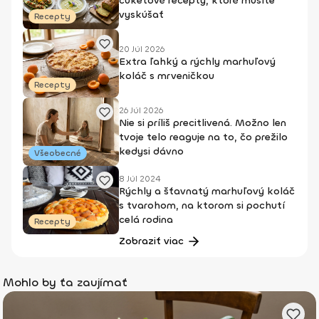
cuketové recepty, ktoré musíte
vyskúšať
Recepty
20 Júl 2026
Extra ľahký a rýchly marhuľový
koláč s mrveničkou
Recepty
26 Júl 2026
Nie si príliš precitlivená. Možno len
tvoje telo reaguje na to, čo prežilo
kedysi dávno
Všeobecné
8 Júl 2024
Rýchly a šťavnatý marhuľový koláč
s tvarohom, na ktorom si pochutí
celá rodina
Recepty
Zobraziť viac
Mohlo by ťa zaujímať