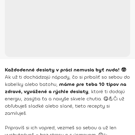
Každodenné desiaty v práci nemusia byť nuda! 🤓
Ak už ti dochádzajú nápady, čo si pribaliť so sebou do
kabelky alebo batohu,
máme pre teba 10 tipov na
zdravé, vyvážené a rýchle desiaty
, ktoré ti dodajú
energiu, zasýtia ťa a navyše skvele chutia. 😋💪Či už
obľubuješ sladké alebo slané, tieto recepty si
zamiluješ.
Pripravíš si ich vopred, vezmeš so sebou a už len
vychutnávaš – bez stresu a s úsmevom. 😊✨