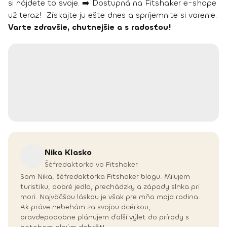
si nájdete to svoje. ➡️ Dostupná na Fitshaker e-shope
už teraz! Získajte ju ešte dnes a spríjemnite si varenie.
Varte zdravšie, chutnejšie a s radosťou!
Nika
Klasko
Šéfredaktorka vo Fitshaker
Som Nika, šéfredaktorka Fitshaker blogu. Milujem
turistiku, dobré jedlo, prechádzky a západy slnka pri
mori. Najväčšou láskou je však pre mňa moja rodina.
Ak práve nebehám za svojou dcérkou,
pravdepodobne plánujem ďalší výlet do prírody s