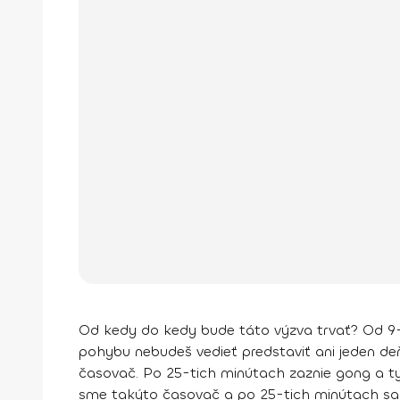
Od kedy do kedy bude táto výzva trvať?
Od 9-
pohybu nebudeš vedieť predstaviť ani jeden deň 
časovač. Po 25-tich minútach zaznie gong a t
sme takýto časovač a po 25-tich minútach sa t