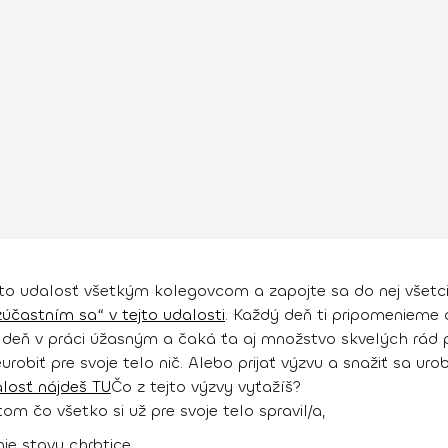
úto udalosť všetkým kolegovcom a zapojte sa do nej všetci.
zúčastním sa“ v tejto udalosti
. Každý deň ti pripomenieme 
deň v práci úžasným a čaká ťa aj množstvo skvelých rád pr
robiť pre svoje telo nič. Alebo prijať výzvu a snažiť sa ur
losť nájdeš TU
Čo z tejto výzvy vyťažíš?
 čo všetko si už pre svoje telo spravil/a,
ie stavu chrbtice,