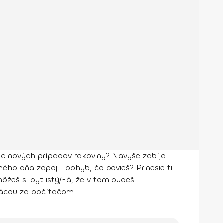
c nových prípadov rakoviny? Navyše zabíja
o dňa zapojili pohyb, čo povieš? Prinesie ti
môžeš si byť istý/-á, že v tom budeš
rácou za počítačom.