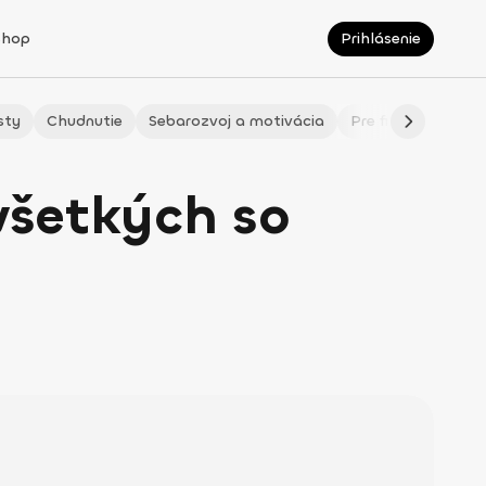
Shop
Prihlásenie
sty
Chudnutie
Sebarozvoj a motivácia
Pre fitmaminky
všetkých so