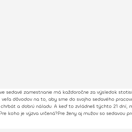
ve sedavé zamestnanie má každoročne za výsledok stotisí
 veľa dôvodov na to, aby sme do svojho sedavého pracovnéh
, chrbát a dobrú náladu. A keď to zvládneš týchto 21 dní, 
Pre koho je výzva určená?
Pre ženy aj mužov so sedavou p