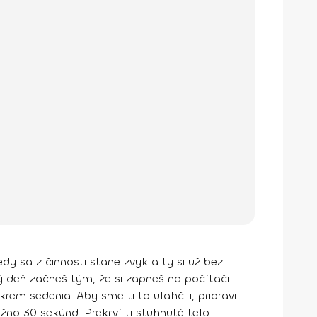
y sa z činnosti stane zvyk a ty si už bez
 deň začneš tým, že si zapneš na počítači
okrem sedenia
. Aby sme ti to uľahčili, pripravili
no 30 sekúnd. Prekrví ti stuhnuté telo