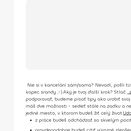
Nie si v kancelárií sám/sama?
Nevadí, pošli t
kopec srandy ;-).
Aký je tvoj ďalší krok?
Stlač
„
podporovať, budeme písať tipy ako urobiť svoj 
máš dve možnosti - sedieť stále na zadku a neu
jediné miesto, v ktorom budeš žiť celý život.
Uda
z práce budeš odchádzať so skvelým pocitom
pravdepodobne budeš cítiť výrazné zlepšen