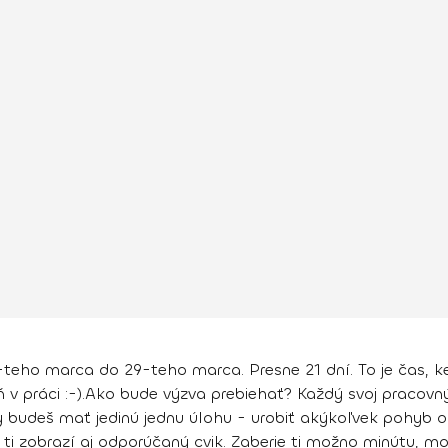
teho marca do 29-teho marca. Presne 21 dní. To je čas, ked
v práci :-).
Ako bude výzva prebiehať?
Každý svoj pracovný
y budeš mať jedinú jednu úlohu -
urobiť akýkoľvek pohyb 
i zobrazí aj odporúčaný cvik. Zaberie ti možno minútu, mož