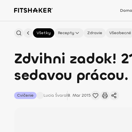
Domo
Všetky
Recepty
Zdravie
Všeobecné
Zdvihni zadok! 2
sedavou prácou.
Cvičenie
Lucia
Švaral
8. Mar 2015