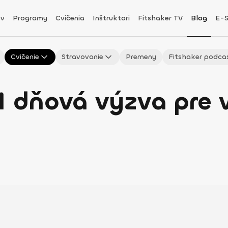
v
Programy
Cvičenia
Inštruktori
Fitshaker TV
Blog
E-
Cvičenie
Stravovanie
Premeny
Fitshaker podca
1 dňová výzva pre 