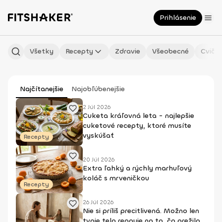
Prihlásenie
Všetky
Recepty
Zdravie
Všeobecné
Cvičen
Najčítanejšie
Najobľúbenejšie
2 Júl 2026
Cuketa kráľovná leta - najlepšie
cuketové recepty, ktoré musíte
vyskúšať
Recepty
20 Júl 2026
Extra ľahký a rýchly marhuľový
koláč s mrveničkou
Recepty
26 Júl 2026
Nie si príliš precitlivená. Možno len
tvoje telo reaguje na to, čo prežilo