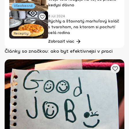
kedysi dávno
Všeobecné
8 Júl 2024
Rýchly a šťavnatý marhuľový koláč
s tvarohom, na ktorom si pochutí
celá rodina
Recepty
Zobraziť viac
Články so značkou: ako byt efektivnejsi v praci