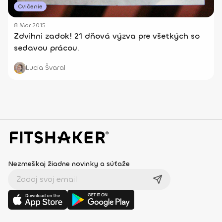
Cvičenie
8 Mar 2015
Zdvihni zadok! 21 dňová výzva pre všetkých so
sedavou prácou.
Lucia Švaral
Nezmeškaj žiadne novinky a súťaže