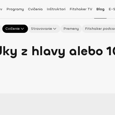
v
Programy
Cvičenia
Inštruktori
Fitshaker TV
Blog
E-
Cvičenie
Stravovanie
Premeny
Fitshaker podca
dky z hlavy alebo 