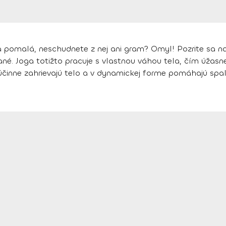
ga pomalá, neschudnete z nej ani gram? Omyl! Pozrite sa na
né. Joga totižto pracuje s vlastnou váhou tela, čím úžas
i účinne zahrievajú telo a v dynamickej forme pomáhajú spa