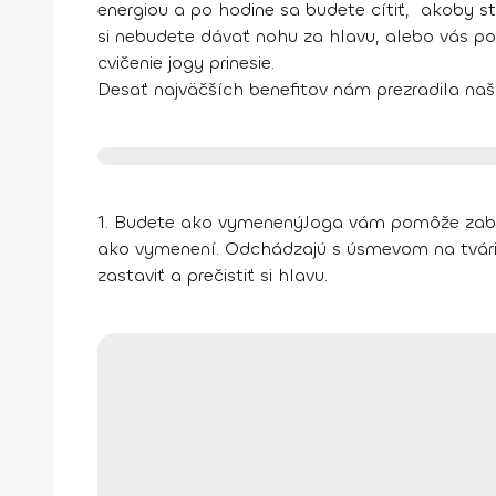
energiou a po hodine sa budete cítiť, akoby ste 
si nebudete dávať nohu za hlavu, alebo vás pom
cvičenie jogy prinesie.
Desať najväčších benefitov nám prezradila naš
1. Budete ako vymenený
Joga vám pomôže zabudn
ako vymenení. Odchádzajú s úsmevom na tvári, s
zastaviť a prečistiť si hlavu.