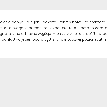
jenie pohybu a dychu dokáže urobiť s boľavým chrbtom zá
ečite telo
Joga je prírodným liekom pre telo. Pomáha napr. 
ii a astme a hlavne zvyšuje imunitu v tele.
5.
Zlepšíte si 
 pohľad na jeden bod a vydrží v rovnovážnej pozícii stáť 