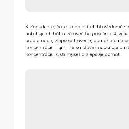
3.
Zabudnete, čo je to bolesť chrbta
Vedomé spo
naťahuje chrbát a zároveň ho posilňuje.
4. Vyli
problémoch, zlepšuje trávenie, pomáha pri alerg
koncentráciu. Tým, že sa človek naučí upriamiť
koncentráciu, čistí myseľ a zlepšuje pamäť.