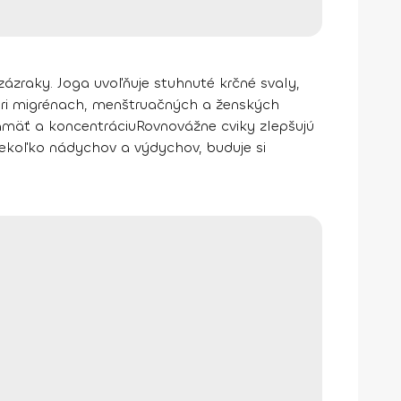
zraky. Joga uvoľňuje stuhnuté krčné svaly,
pri migrénach, menštruačných a ženských
pamäť a koncentráciu
Rovnovážne cviky zlepšujú
niekoľko nádychov a výdychov, buduje si