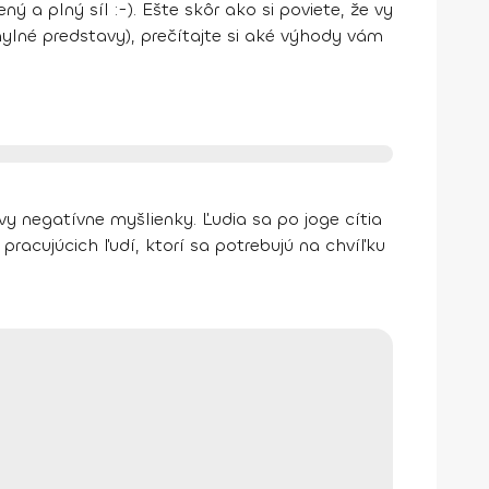
ý a plný síl :-). Ešte skôr ako si poviete, že vy
mylné predstavy), prečítajte si aké výhody vám
y negatívne myšlienky. Ľudia sa po joge cítia
racujúcich ľudí, ktorí sa potrebujú na chvíľku