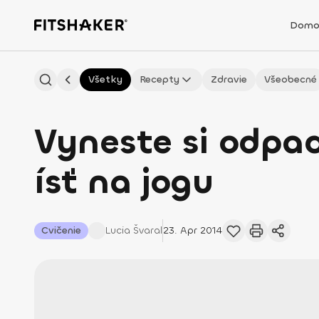
Domo
Všetky
Recepty
Zdravie
Všeobecné
Vyneste si odpa
ísť na jogu
Cvičenie
Lucia
Švaral
23. Apr 2014