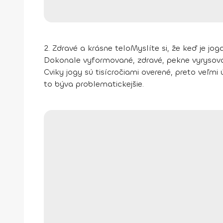
2.
Zdravé a krásne telo
Myslíte si, že keď je jo
Dokonale vyformované, zdravé, pekne vyrysova
Cviky jogy sú tisícročiami overené, preto veľm
to býva problematickejšie.