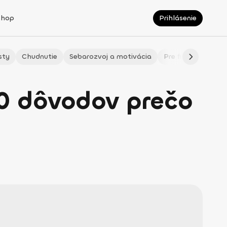
Shop
Prihlásenie
sty
Chudnutie
Sebarozvoj a motivácia
Pre fitmaminky
10 dôvodov prečo