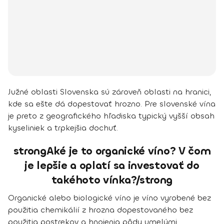
Južné oblasti Slovenska sú zároveň oblasti na hranici,
kde sa ešte dá dopestovať hrozno. Pre slovenské vína
je preto z geografického hľadiska typický vyšší obsah
kyseliniek a trpkejšia dochuť.
strongAké je to organické víno? V čom
je lepšie a oplatí sa investovať do
takéhoto vínka?/strong
Organické alebo biologické víno je víno vyrobené bez
použitia chemikálií z hrozna dopestovaného bez
použitia postrekov a hnojenia pôdy umelými