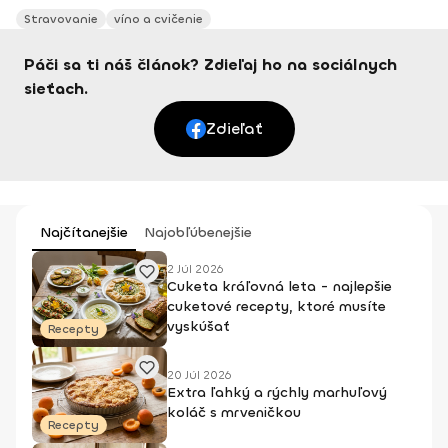
Stravovanie
víno a cvičenie
Páči sa ti náš článok? Zdieľaj ho na sociálnych
sieťach.
Zdieľať
Najčítanejšie
Najobľúbenejšie
2 Júl 2026
Cuketa kráľovná leta - najlepšie
cuketové recepty, ktoré musíte
vyskúšať
Recepty
20 Júl 2026
Extra ľahký a rýchly marhuľový
koláč s mrveničkou
Recepty