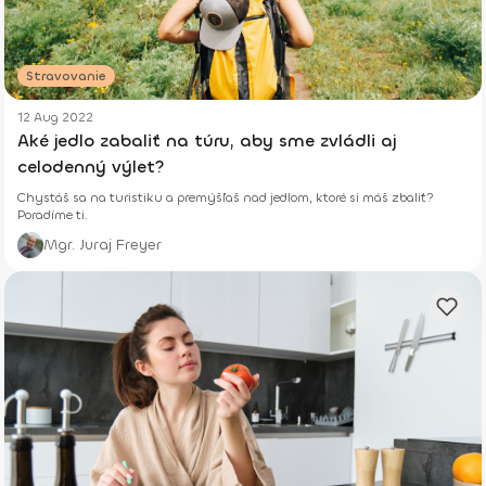
Stravovanie
12 Aug 2022
Aké jedlo zabaliť na túru, aby sme zvládli aj
celodenný výlet?
Chystáš sa na turistiku a premýšľaš nad jedlom, ktoré si máš zbaliť?
Poradíme ti.
Mgr. Juraj Freyer