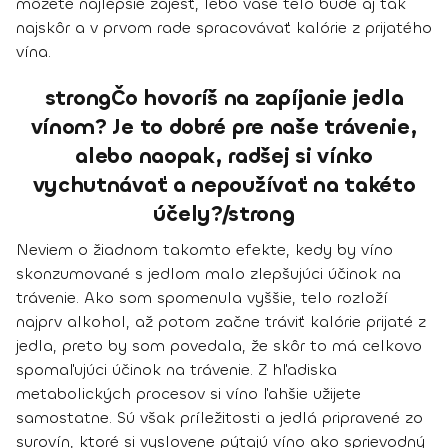
môžete najlepšie zajesť, lebo vaše telo bude aj tak
najskôr a v prvom rade spracovávať kalórie z prijatého
vína.
strongČo hovoríš na zapíjanie jedla
vínom? Je to dobré pre naše trávenie,
alebo naopak, radšej si vínko
vychutnávať a nepoužívať na takéto
účely?/strong
Neviem o žiadnom takomto efekte, kedy by víno
skonzumované s jedlom malo zlepšujúci účinok na
trávenie. Ako som spomenula vyššie, telo rozloží
najprv alkohol, až potom začne tráviť kalórie prijaté z
jedla, preto by som povedala, že skôr to má celkovo
spomaľujúci účinok na trávenie. Z hľadiska
metabolických procesov si víno ľahšie užijete
samostatne. Sú však príležitosti a jedlá pripravené zo
surovín, ktoré si vyslovene pýtajú víno ako sprievodný