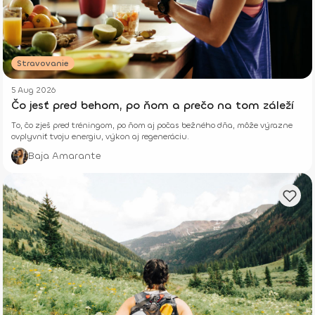
Stravovanie
5 Aug 2026
Čo jesť pred behom, po ňom a prečo na tom záleží
To, čo zješ pred tréningom, po ňom aj počas bežného dňa, môže výrazne
ovplyvniť tvoju energiu, výkon aj regeneráciu.
Baja Amarante