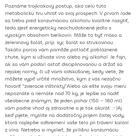
Poznáme trojkrokový postup, ako celú túto
metabolickú hru uhrať vo svoj prospech. V prvom rade
sa treba pred konzumáciou alkoholu kvalitne nasýtiť,
teda zjesť energeticky neochudobnené jedlo s
vysokým obsahom bielkovín. Môže to byť mäso a
zeleninový šalát, príp. syr, šalát so strukovinou.
Takáto porcia vám pomôže potlačiť pobláznené
chute, kým si užívate víno alebo iný alkohol. Je fajn,
ak sa vám podarí ostať disciplinovanou a držať sa
nejakej normy, či už vami odskúšanej, kedy viete, že
môžete vypiť určité množstvo, kým z vás nezačnú
hovoriť "zvieracie inštinkty".
Alebo ak ešte svoju mieru
nepoznáte a nemáte nad 70 kg, je lepšie sa riadiť
všeobecne známym, že jeden pohár (150 – 180 ml)
vám padne vhod aj zdravotne a je tak akurát. :-)
Aj
keď pijete, myslite na dodatočný príjem čistej vody,
ktorá najlepšie odbremení vaše telo pri trávení kalórií
z vína. Netreba si myslieť, že prílišnú konzumáciu