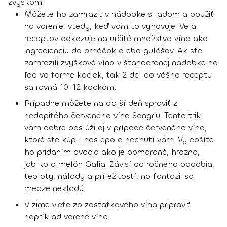
zvyškom:
Môžete ho zamraziť v nádobke s ľadom a použiť
na varenie, vtedy, keď vám to vyhovuje. Veľa
receptov odkazuje na určité množstvo vína ako
ingredienciu do omáčok alebo gulášov. Ak ste
zamrazili zvyškové víno v štandardnej nádobke na
ľad vo forme kociek, tak 2 dcl do vášho receptu
sa rovná 10-12 kockám.
Prípadne môžete na ďalší deň spraviť z
nedopitého červeného vína Sangriu. Tento trik
vám dobre poslúži aj v prípade červeného vína,
ktoré ste kúpili naslepo a nechutí vám. Vylepšíte
ho pridaním ovocia ako je pomaranč, hrozno,
jablko a melón Galia. Závisí od ročného obdobia,
teploty, nálady a príležitostí, no fantázii sa
medze nekladú.
V zime viete zo zostatkového vína pripraviť
napríklad varené víno.