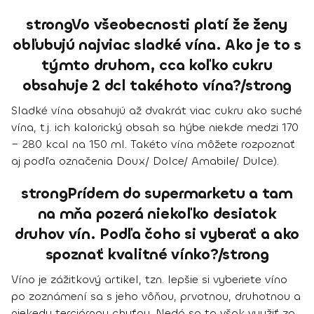
strongVo všeobecnosti platí že ženy
obľubujú najviac sladké vína. Ako je to s
týmto druhom, cca koľko cukru
obsahuje 2 dcl takéhoto vína?/strong
Sladké vína obsahujú až dvakrát viac cukru ako suché
vína, t.j. ich kalorický obsah sa hýbe niekde medzi 170
– 280 kcal na 150 ml. Takéto vína môžete rozpoznať
aj podľa označenia Doux/ Dolce/ Amabile/ Dulce).
strongPrídem do supermarketu a tam
na mňa pozerá niekoľko desiatok
druhov vín. Podľa čoho si vyberať a ako
spoznať kvalitné vínko?/strong
Víno je zážitkový artikel, tzn. lepšie si vyberiete víno
po zoznámení sa s jeho vôňou, prvotnou, druhotnou a
niekedy terciárnou chuťou. Nedá sa to však využiť za