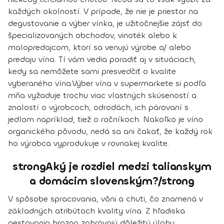
každých okolností. V prípade, že nie je priestor na
degustovanie a výber vínka, je užitočnejšie zájsť do
špecializovaných obchodov, vinoték alebo k
malopredajcom, ktorí sa venujú výrobe a/ alebo
predaju vína. Tí vám vedia poradiť aj v situáciach,
kedy sa nemôžete sami presvedčiť o kvalite
vyberaného vína.
Výber vína v supermarkete si podľa
mňa vyžaduje trochu viac vlastných skúseností a
znalostí o výrobcoch, odrodách, ich párovaní s
jedlom napríklad, tiež o ročníkoch. Nakoľko je víno
organického pôvodu, nedá sa ani čakať, že každý rok
ho výrobca vyprodukuje v rovnakej kvalite.
strongAký je rozdiel medzi talianskym
a domácim slovenským?/strong
V spôsobe spracovania, vôni a chuti, čo znamená v
základných atribútoch kvality vína. Z hľadiska
pestovania hrozna zohrávajú dôležitú úlohu