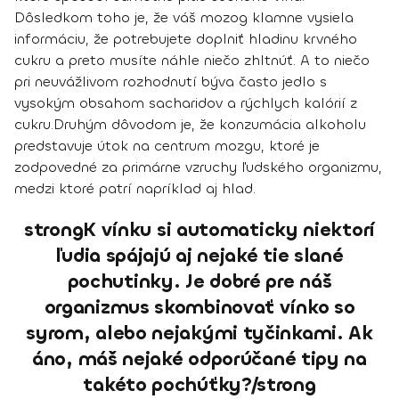
Dôsledkom toho je, že váš mozog klamne vysiela
informáciu, že potrebujete doplniť hladinu krvného
cukru a preto musíte náhle niečo zhltnúť. A to niečo
pri neuvážlivom rozhodnutí býva často jedlo s
vysokým obsahom sacharidov a rýchlych kalórií z
cukru.
Druhým dôvodom je, že konzumácia alkoholu
predstavuje útok na centrum mozgu, ktoré je
zodpovedné za primárne vzruchy ľudského organizmu,
medzi ktoré patrí napríklad aj hlad.
strongK vínku si automaticky niektorí
ľudia spájajú aj nejaké tie slané
pochutinky. Je dobré pre náš
organizmus skombinovať vínko so
syrom, alebo nejakými tyčinkami. Ak
áno, máš nejaké odporúčané tipy na
takéto pochúťky?/strong