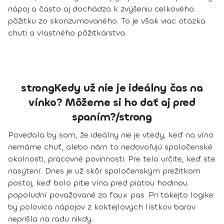
nápoj a často aj dochádza k zvýšeniu celkového
pôžitku zo skonzumovaného. To je však viac otázka
chuti a vlastného pôžitkárstva.
strongKedy už nie je ideálny čas na
vínko? Môžeme si ho dať aj pred
spaním?/strong
Povedala by som, že ideálny nie je vtedy, keď na víno
nemáme chuť, alebo nám to nedovoľujú spoločenské
okolnosti, pracovné povinnosti. Pre telo určite, keď ste
nasýtení. Dnes je už skôr spoločenským prežitkom
postoj, keď bolo pitie vína pred piatou hodinou
popoludní považované za faux pas. Pri takejto logike
by polovica nápojov z koktejlových lístkov barov
neprišla na radu nikdy.