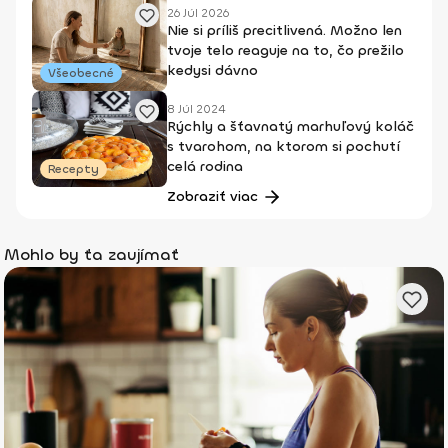
26 Júl 2026
Nie si príliš precitlivená. Možno len
tvoje telo reaguje na to, čo prežilo
kedysi dávno
Všeobecné
8 Júl 2024
Rýchly a šťavnatý marhuľový koláč
s tvarohom, na ktorom si pochutí
celá rodina
Recepty
Zobraziť viac
Mohlo by ťa zaujímať