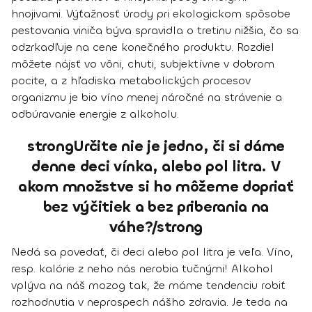
hnojivami. Výťažnosť úrody pri ekologickom spôsobe
pestovania viniča býva spravidla o tretinu nižšia, čo sa
odzrkadľuje na cene konečného produktu. Rozdiel
môžete nájsť vo vôni, chuti, subjektívne v dobrom
pocite, a z hľadiska metabolických procesov
organizmu je bio víno menej náročné na strávenie a
odbúravanie energie z alkoholu.
strongUrčite nie je jedno, či si dáme
denne deci vínka, alebo pol litra. V
akom množstve si ho môžeme dopriať
bez výčitiek a bez priberania na
váhe?/strong
Nedá sa povedať, či deci alebo pol litra je veľa. Víno,
resp. kalórie z neho nás nerobia tučnými! Alkohol
vplýva na náš mozog tak, že máme tendenciu robiť
rozhodnutia v neprospech nášho zdravia. Je teda na