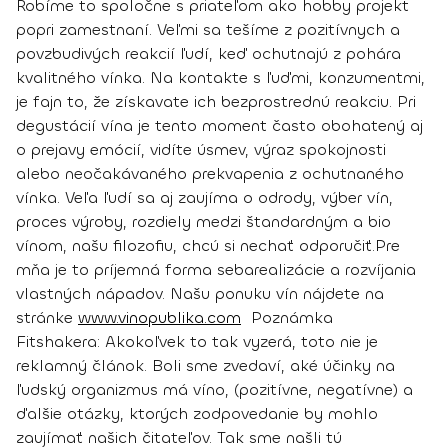
Robíme to spoločne s priateľom ako hobby projekt
popri zamestnaní. Veľmi sa tešíme z pozitívnych a
povzbudivých reakcií ľudí, keď ochutnajú z pohára
kvalitného vínka. Na kontakte s ľuďmi, konzumentmi,
je fajn to, že získavate ich bezprostrednú reakciu. Pri
degustácií vína je tento moment často obohatený aj
o prejavy emócií, vidíte úsmev, výraz spokojnosti
alebo neočakávaného prekvapenia z ochutnaného
vínka. Veľa ľudí sa aj zaujíma o odrody, výber vín,
proces výroby, rozdiely medzi štandardným a bio
vínom, našu filozofiu, chcú si nechať odporučiť.
Pre
mňa je to príjemná forma sebarealizácie a rozvíjania
vlastných nápadov. Našu ponuku vín nájdete na
stránke
www.vinopublika.com
Poznámka
Fitshakera:
Akokoľvek to tak vyzerá, toto nie je
reklamný článok. Boli sme zvedaví, aké účinky na
ľudský organizmus má víno, (pozitívne, negatívne) a
ďalšie otázky, ktorých zodpovedanie by mohlo
zaujímať našich čitateľov. Tak sme našli tú