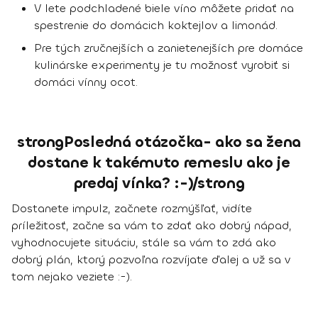
V lete podchladené biele víno môžete pridať na
spestrenie do domácich koktejlov a limonád.
Pre tých zručnejších a zanietenejších pre domáce
kulinárske experimenty je tu možnosť vyrobiť si
domáci vínny ocot.
strongPosledná otázočka- ako sa žena
dostane k takémuto remeslu ako je
predaj vínka? :-)/strong
Dostanete impulz, začnete rozmýšľať, vidíte
príležitosť, začne sa vám to zdať ako dobrý nápad,
vyhodnocujete situáciu, stále sa vám to zdá ako
dobrý plán, ktorý pozvoľna rozvíjate ďalej a už sa v
tom nejako veziete :-).