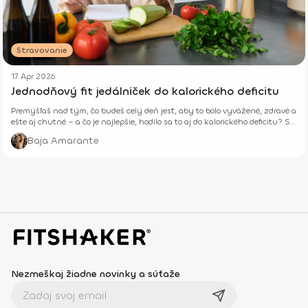
Stravovanie
17 Apr 2026
Jednodňový fit jedálniček do kalorického deficitu
Premýšľaš nad tým, čo budeš celý deň jesť, aby to bolo vyvážené, zdravé a
ešte aj chutné – a čo je najlepšie, hodilo sa to aj do kalorického deficitu? Si
tu správne.
Baja Amarante
Nezmeškaj žiadne novinky a súťaže