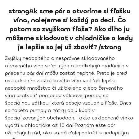
strongAk sme pár a otvoríme si fľašku
vína, nalejeme si každý po deci. Čo
potom so zvyškom fľaše? Ako dlho ju
môžeme skladovať v chladničke a kedy
je lepšie sa jej už zbaviť? /strong
Zvyšky nedopitého a nesprávne skladovaného
otvoreného vína veľmi rýchlo podliehajú oxidácii a v
priebehu pár dní môžu zostať nepitné. Preto je pred
uskladnením zostatkového vína vo fľaši lepšie
nedopité množstvo či už bieleho alebo červeného
vína uzatvoriť pomocou vákuovej pumpy so
špeciálnou zátkou, ktorá odsaje vzduch z fľaše. Dnes
sa takéto pumpy a zátky dajú kúpiť v
špecializovaných obchodoch. Takto uskladnené vínko
vydrží v chladničke až 10 dní.
Poznám ešte pár
užitočných rád, ako sa dá ďalej naložiť s nedopitým