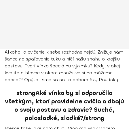
Alkohol a cvičenie k sebe rozhodne nejdú. Znižuje nám
šance na spaľovanie tuku a ničí našu snahu o krajšiu
postavu. Tvorí vínko špeciálnu výnimku? Kedy, v akej
kvalite a hlavne v akom množstve si ho môžeme
dopriať? Opýtali sme sa na to odborníčky Paulínky.
strongAké vínko by si odporučila
všetkým, ktorí pravidelne cvičia a dbajú
o svoju postavu a zdravie? Suché,
polosladké, sladké?/strong
Presne také, aké nám chutí. Víno má však viacero