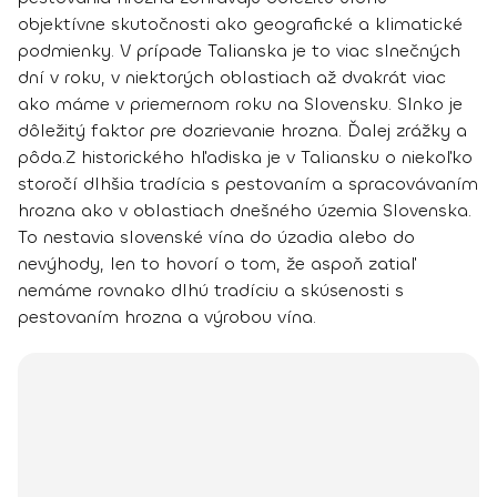
objektívne skutočnosti ako geografické a klimatické
podmienky. V prípade Talianska je to viac slnečných
dní v roku, v niektorých oblastiach až dvakrát viac
ako máme v priemernom roku na Slovensku. Slnko je
dôležitý faktor pre dozrievanie hrozna. Ďalej zrážky a
pôda.
Z historického hľadiska je v Taliansku o niekoľko
storočí dlhšia tradícia s pestovaním a spracovávaním
hrozna ako v oblastiach dnešného územia Slovenska.
To nestavia slovenské vína do úzadia alebo do
nevýhody, len to hovorí o tom, že aspoň zatiaľ
nemáme rovnako dlhú tradíciu a skúsenosti s
pestovaním hrozna a výrobou vína.