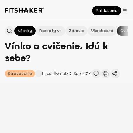
Prihlásenie
Všetky
Recepty
Zdravie
Všeobecné
Cvičen
Vínko a cvičenie. Idú k
sebe?
Stravovanie
Lucia
Švaral
30. Sep 2014