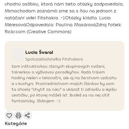
vhodnú osôbku, ktorá nám tieto otázky zodpovedala.
Mimochodom zoznámili sme sa s ňou na jednom z
natáčaní videí Fitshakra :-).
Otázky kládla:
Lucia
Méresová
Odpovedala:
Paulína Masárová
Zdroj fotiek:
flickr.com (Creative Commons)
Lucia
Švaral
Spoluzakladateľka Fitshakera
Som inštruktorkou rôznych skupinových cvičení,
trénerkou a výživovou poradkyňou. Rada trávim
hodiny nielen v telocvični, ale aj na čerstvom vzduchu
a v kuchyni. Prostredníctvom mojich článkov by som
ťa chcela "chytiť za ruku" a ukázať ti zdravšiu a lepšiu
cestičku, po ktorej môžeš ísť. Budeš sa na nej cítiť
fantasticky. Sľubujem :-).
Kategórie