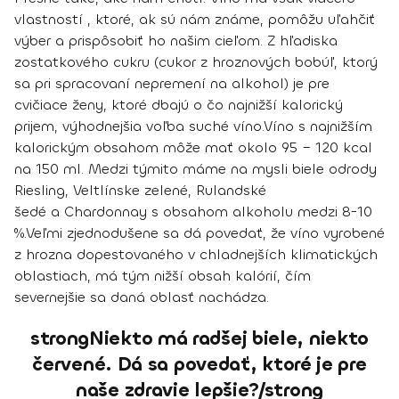
vlastností , ktoré, ak sú nám známe, pomôžu uľahčiť
výber a prispôsobiť ho našim cieľom. Z hľadiska
zostatkového cukru (cukor z hroznových bobúľ, ktorý
sa pri spracovaní nepremení na alkohol) je pre
cvičiace ženy, ktoré dbajú o čo najnižší kalorický
prijem, výhodnejšia voľba suché víno.
Víno s najnižším
kalorickým obsahom môže mať okolo 95 – 120 kcal
na 150 ml. Medzi týmito máme na mysli biele odrody
Riesling, Veltlínske zelené, Rulandské
šedé a Chardonnay s obsahom alkoholu medzi 8-10
%.
Veľmi zjednodušene sa dá povedať, že víno vyrobené
z hrozna dopestovaného v chladnejších klimatických
oblastiach, má tým nižší obsah kalórií, čím
severnejšie sa daná oblasť nachádza.
strongNiekto má radšej biele, niekto
červené. Dá sa povedať, ktoré je pre
naše zdravie lepšie?/strong