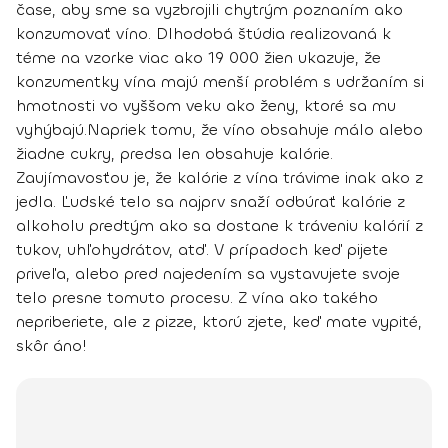
čase, aby sme sa vyzbrojili chytrým poznaním ako
konzumovať víno. Dlhodobá štúdia realizovaná k
téme na vzorke viac ako 19 000 žien ukazuje, že
konzumentky vína majú menší problém s udržaním si
hmotnosti vo vyššom veku ako ženy, ktoré sa mu
vyhýbajú.
Napriek tomu, že víno obsahuje málo alebo
žiadne cukry, predsa len obsahuje kalórie.
Zaujímavosťou je, že kalórie z vína trávime inak ako z
jedla. Ľudské telo sa najprv snaží odbúrať kalórie z
alkoholu predtým ako sa dostane k tráveniu kalórií z
tukov, uhľohydrátov, atď. V prípadoch keď pijete
priveľa, alebo pred najedením sa vystavujete svoje
telo presne tomuto procesu. Z vína ako takého
nepriberiete, ale z pizze, ktorú zjete, keď mate vypité,
skôr áno!