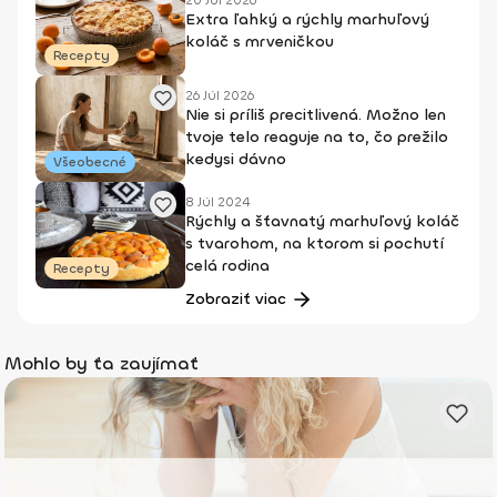
20 Júl 2026
Extra ľahký a rýchly marhuľový
koláč s mrveničkou
Recepty
26 Júl 2026
Nie si príliš precitlivená. Možno len
tvoje telo reaguje na to, čo prežilo
kedysi dávno
Všeobecné
8 Júl 2024
Rýchly a šťavnatý marhuľový koláč
s tvarohom, na ktorom si pochutí
celá rodina
Recepty
Zobraziť viac
Mohlo by ťa zaujímať