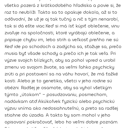
všetko pozerá z krátkodobého hľadiska a povie si, že
raz to neublíži
. Takto sa to opakuje dokola, až si to
odôvodní, že už je aj tak tučný a nič s tým nenarobí,
tak si dá ešte viac.
Keď si má ísť kúpiť oblečenie, vinu
zvaľuje na spoločnosti, ktoré vyrábajú oblečenie, a
pripisuje chybu im, lebo strih a veľkosť preňho nie sú.
Keď ide po schodoch a zadýcha sa, sťažuje sa, prečo
musia byť všade schody a prečo ich je tak veľa. Pri
výzve svojich blízkych, aby sa pohol vpred a urobil
zmenu vo svojom živote, sa veľmi ľahko psychicky
zrúti a pri postavení sa na váhu hovorí, že má ťažké
kosti. Alebo je to genetika, všetci v jeho rodine sú
obézni. Radšej je osamote, aby sa vyhol všetkým
týmto „útokom“ − posudzovaniu, posmechom,
nadávkam atď.
Akúkoľvek fyzickú alebo psychickú
výzvu vníma ako nedosiahnuteľnú, a preto sa radšej
stiahne do úzadia. A takto by som mohol v jeho
opisovaní pokračovať, lebo ho veľmi dobre poznám.