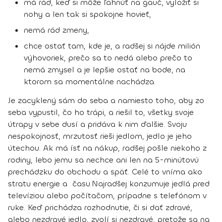
má rád, keď si môže ľahnúť na gauč, vyložiť si
nohy a len tak si spokojne hovieť,
nemá rád zmeny,
chce ostať tam, kde je, a radšej si nájde milión
výhovoriek, prečo sa to nedá alebo prečo to
nemá zmysel a je lepšie ostať na bode, na
ktorom sa momentálne nachádza.
Je zacyklený sám do seba a
namiesto toho, aby zo
seba vypustil, čo ho trápi, a riešil to, všetky svoje
útrapy v sebe dusí a pridáva k nim ďalšie
. Svoju
nespokojnosť, mrzutosť rieši jedlom, jedlo je jeho
útechou. Ak má ísť na nákup, radšej pošle niekoho z
rodiny, lebo jemu sa nechce ani len na 5-minútovú
prechádzku do obchodu a späť. Celé to vníma ako
stratu energie a času.
Najradšej konzumuje jedlá pred
televíziou alebo počítačom, prípadne s telefónom v
ruke. Keď prichádza rozhodnutie, či si dať zdravé,
alebo nezdravé jedlo, zvolí si nezdravé, pretože sa
na