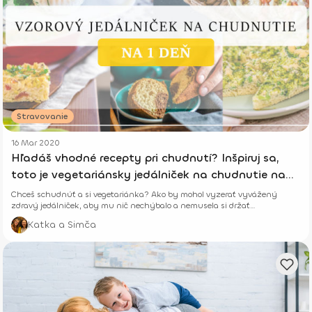
Stravovanie
16 Mar 2020
Hľadáš vhodné recepty pri chudnutí? Inšpiruj sa,
toto je vegetariánsky jedálniček na chudnutie na
celý deň
Chceš schudnúť a si vegetariánka? Ako by mohol vyzerať vyvážený
zdravý jedálniček, aby mu nič nechýbalo a nemusela si držať
nezmyselnú diétu?
Katka a Simča