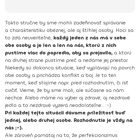
Takto stručne by sme mohli zadefinovať správanie
a charakteristiku obéznej, ale aj štíhlej osoby. Hoci sa
to zdá neuveriteľné,
každý jeden z nás má v sebe
obe osoby a je len a len na nás, ktorú z nich
pustíme viac do popredia, aby sa prejavila,
a ktorú
na druhej strane pustíme preč a nedáme jej priestor.
Niekedy sú dokonca situácie, keď vyplávajú na povrch
obe osoby a prichádza konflikt a boj. Je to ten
moment, keď stojíme napr. pred rozhodnutím, či ísť
cvičiť. Vieme, že by sme mali, ale súčasne sa nám
nechce. Alebo máme na výber aj zdravé, aj nezdravé
jedlo a to nezdravé vyzerá neodolateľne... :-)
Pri každej tejto situácii dávame príležitosť buď
jednej, alebo druhej osobe. Rozhodnutie je vždy na
nás ;-).
Ale zároveň pamätaj na to, že perfekcionizmus