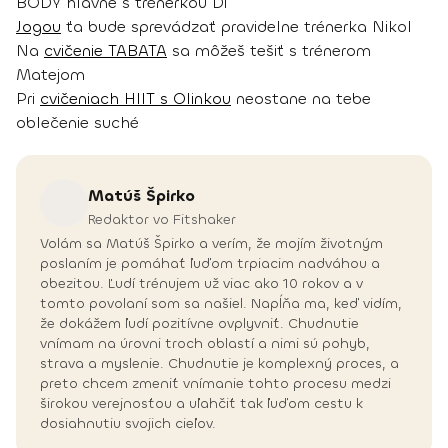
BODY hlavne s trénerkou Di
Jogou
ťa bude sprevádzať pravidelne trénerka Nikol
Na
cvičenie TABATA
sa môžeš tešiť s trénerom
Matejom
Pri
cvičeniach HIIT s Olinkou
neostane na tebe
oblečenie suché
Matúš
Špirko
Redaktor vo Fitshaker
Volám sa Matúš Špirko a verím, že mojím životným
poslaním je pomáhať ľuďom trpiacim nadváhou a
obezitou. Ľudí trénujem už viac ako 10 rokov a v
tomto povolaní som sa našiel. Napĺňa ma, keď vidím,
že dokážem ľudí pozitívne ovplyvniť. Chudnutie
vnímam na úrovni troch oblastí a nimi sú pohyb,
strava a myslenie. Chudnutie je komplexný proces, a
preto chcem zmeniť vnímanie tohto procesu medzi
širokou verejnosťou a uľahčiť tak ľuďom cestu k
dosiahnutiu svojich cieľov.