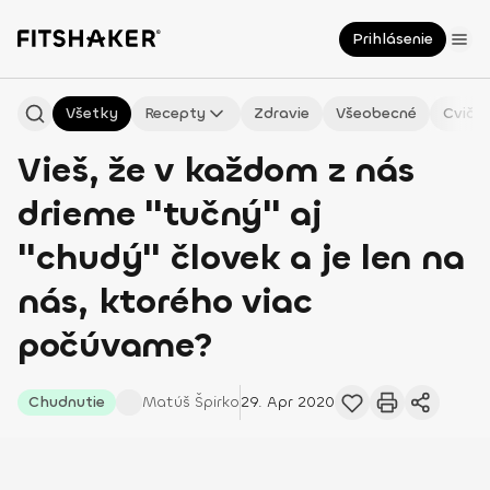
Prihlásenie
Všetky
Recepty
Zdravie
Všeobecné
Cvičen
Vieš, že v každom z nás
drieme "tučný" aj
"chudý" človek a je len na
nás, ktorého viac
počúvame?
Chudnutie
Matúš
Špirko
29. Apr 2020