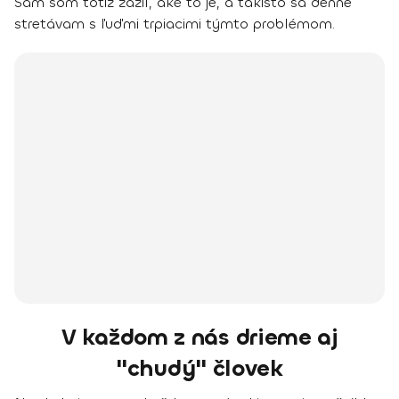
Sám som totiž zažil, aké to je, a takisto sa denne
stretávam s ľuďmi trpiacimi týmto problémom.
V každom z nás drieme aj
"chudý" človek