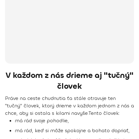
V každom z nás drieme aj "tučný"
človek
Práve na ceste chudnutia ťa stále otravuje ten
"tučný" človek, ktorý drieme v každom jednom z nás a
chce, aby si ostala s kilami navyše.
Tento človek:
má rád svoje pohodlie,
má rád, keď si môže spokojne a bohato dopriať,