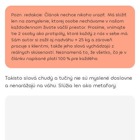
Pozn. redakcie: Článok nechce nikoho uraziť. Má slúžiť
len na zamyslenie, ktorej osobe nechávame v našom
každodennom živote väčší priestor. Prosíme, vnímajte
tie 2 osoby ako protipóly, ktoré každý z nás v sebe má.
Sám autor si zažil aj nadváhu + 25 kg a zároveň
pracuje s klientmi, takže jeho slová vychádzajú z
reálnych skúseností. Neznamená to, že všetko, čo je v
článku napísané platí 100 % pre každého.
Takisto slová chudý a tučný nie sú myslené doslovne
a nenarážajú na váhu. Slúžia len ako metafory.