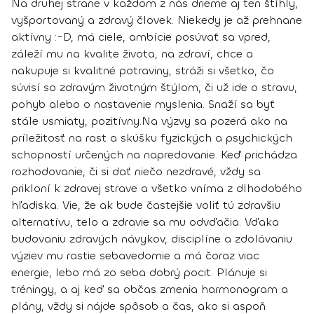
Na druhej strane v každom z nás drieme aj ten
štíhly,
vyšportovaný a zdravý človek
. Niekedy je až prehnane
aktívny :-D,
má ciele, ambície posúvať sa vpred,
záleží mu na kvalite života, na zdraví, chce a
nakupuje si kvalitné potraviny,
stráži si všetko, čo
súvisí so zdravým životným štýlom, či už ide o stravu,
pohyb alebo o nastavenie myslenia. Snaží sa byť
stále usmiaty, pozitívny.
Na výzvy sa pozerá ako na
príležitosť na rast a skúšku fyzických a psychických
schopností určených na napredovanie. Keď prichádza
rozhodovanie, či si dať niečo nezdravé, vždy sa
prikloní k zdravej strave a všetko vníma z dlhodobého
hľadiska. Vie, že ak bude častejšie voliť tú zdravšiu
alternatívu, telo a zdravie sa mu odvďačia.
Vďaka
budovaniu zdravých návykov, disciplíne a zdolávaniu
výziev mu rastie sebavedomie a má čoraz viac
energie, lebo má zo seba dobrý pocit.
Plánuje si
tréningy, a aj keď sa občas zmenia harmonogram a
plány, vždy si nájde spôsob a čas, ako si aspoň