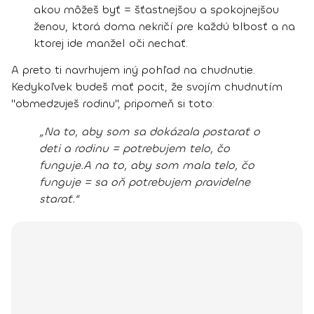
akou môžeš byť = šťastnejšou a spokojnejšou
ženou, ktorá doma nekričí pre každú blbosť a na
ktorej ide manžel oči nechať.
A preto ti navrhujem iný pohľad na chudnutie.
Kedykoľvek budeš mať pocit, že svojím chudnutím
"obmedzuješ rodinu", pripomeň si toto:
„Na to, aby som sa dokázala postarať o
deti a rodinu = potrebujem telo, čo
funguje.
A na to, aby som mala telo, čo
funguje = sa oň potrebujem pravidelne
starať.“