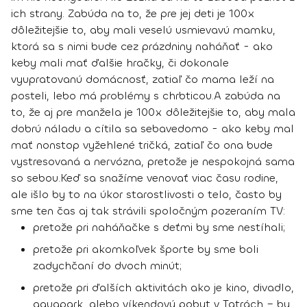
ich strany.
Zabúda na to, že
pre jej deti je 100x
dôležitejšie to, aby mali veselú usmievavú mamku,
ktorá sa s nimi bude cez prázdniny naháňať
- ako
keby mali mať ďalšie hračky, či dokonale
vyupratovanú domácnosť, zatiaľ čo mama leží na
posteli, lebo má problémy s chrbticou.
A zabúda na
to, že
aj pre manžela je 100x dôležitejšie to, aby mala
dobrú náladu a cítila sa sebavedomo
- ako keby mal
mať nonstop vyžehlené tričká, zatiaľ čo ona bude
vystresovaná a nervózna, pretože je nespokojná sama
so sebou.
Keď sa snažíme venovať viac času rodine,
ale išlo by to na úkor starostlivosti o telo, často by
sme ten čas aj tak strávili spoločným pozeraním TV:
pretože pri naháňačke s deťmi by sme nestíhali;
pretože pri akomkoľvek športe by sme boli
zadychčaní do dvoch minút;
pretože pri ďalších aktivitách ako je kino, divadlo,
aquapark, alebo víkendový pobyt v Tatrách – by