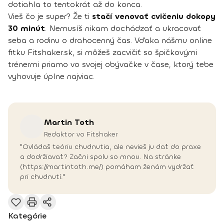
dotiahla to tentokrát až do konca.
Vieš čo je super? Že ti
stačí venovať cvičeniu dokopy
30 minút
. Nemusíš nikam dochádzať a ukracovať
seba a rodinu o drahocenný čas. Vďaka nášmu online
fitku Fitshaker.sk, si môžeš zacvičiť so špičkovými
trénermi priamo vo svojej obývačke v čase, ktorý tebe
vyhovuje úplne najviac.
Martin
Toth
Redaktor vo Fitshaker
"Ovládaš teóriu chudnutia, ale nevieš ju dať do praxe
a dodržiavať? Začni spolu so mnou. Na stránke
(https://martintoth.me/) pomáham ženám vydržať
pri chudnutí."
Kategórie