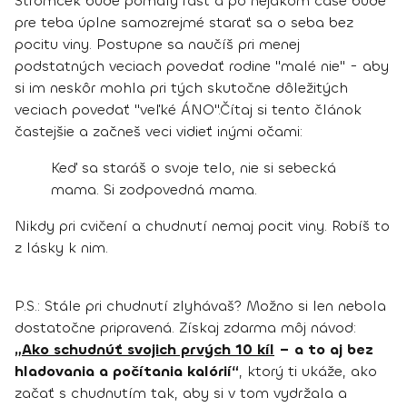
Stromček bude pomaly rásť a
po nejakom čase bude
pre teba úplne samozrejmé starať sa o seba bez
pocitu viny.
Postupne sa naučíš pri menej
podstatných veciach povedať rodine "malé nie" - aby
si im neskôr mohla pri tých skutočne dôležitých
veciach povedať "veľké ÁNO".
Čítaj si tento článok
častejšie a začneš veci vidieť inými očami:
Keď sa staráš o svoje telo, nie si sebecká
mama. Si zodpovedná mama.
Nikdy pri cvičení a chudnutí nemaj pocit viny. Robíš to
z lásky k nim.
P.S.: Stále pri chudnutí zlyhávaš? Možno si len nebola
dostatočne pripravená. Získaj zdarma môj návod:
„
Ako schudnúť svojich prvých 10 kíl
– a to aj bez
hladovania a počítania kalórií“
, ktorý ti ukáže, ako
začať s chudnutím tak, aby si v tom vydržala a