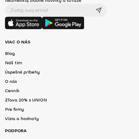
Nezmeškaj žiadne novinky a súťaže
VIAC O NÁS
Blog
Náš tím
Úspešné príbehy
O nás
Cenník
Zľava 20% s UNION
Pre firmy
Vízia a hodnoty
PODPORA