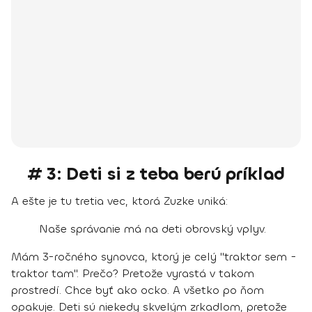
# 3: Deti si z teba berú príklad
A ešte je tu tretia vec, ktorá Zuzke uniká:
Naše správanie má na deti obrovský vplyv.
Mám 3-ročného synovca, ktorý je celý "traktor sem -
traktor tam". Prečo? Pretože vyrastá v takom
prostredí. Chce byť ako ocko. A všetko po ňom
opakuje.
Deti sú niekedy skvelým zrkadlom, pretože