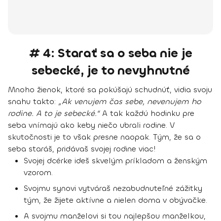
# 4: Starať sa o seba nie je
sebecké, je to nevyhnutné
Mnoho žienok, ktoré sa pokúšajú schudnúť, vidia svoju
snahu takto:
„Ak venujem čas sebe, nevenujem ho
rodine. A to je sebecké.“
A tak každú hodinku pre
seba vnímajú ako keby niečo ubrali rodine.
V
skutočnosti je to však presne naopak.
Tým, že sa o
seba staráš, pridávaš svojej rodine viac!
Svojej dcérke ideš skvelým príkladom a ženským
vzorom.
Svojmu synovi vytváraš nezabudnuteľné zážitky
tým, že žijete aktívne a nielen doma v obývačke.
A svojmu manželovi si tou najlepšou manželkou,