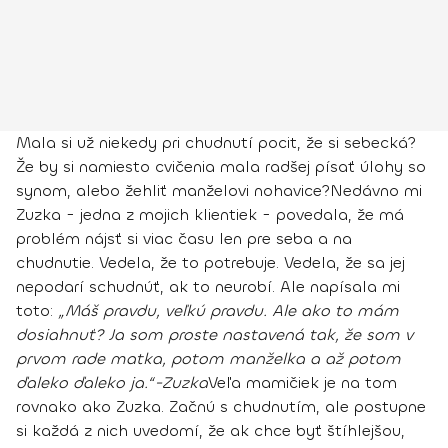
Mala si už niekedy pri chudnutí pocit, že si sebecká?
Že by si namiesto cvičenia mala radšej písať úlohy so
synom, alebo žehliť manželovi nohavice?
Nedávno mi
Zuzka - jedna z mojich klientiek - povedala, že má
problém nájsť si viac času len pre seba a na
chudnutie
.
Vedela, že to potrebuje. Vedela, že sa jej
nepodarí schudnúť, ak to neurobí.
Ale napísala mi
toto:
„Máš pravdu, veľkú pravdu. Ale ako to mám
dosiahnuť? Ja som proste nastavená tak, že som v
prvom rade matka, potom manželka a až potom
ďaleko ďaleko ja.“
-Zuzka
Veľa mamičiek je na tom
rovnako ako Zuzka.
Začnú s chudnutím, ale postupne
si každá z nich uvedomí, že ak chce byť štíhlejšou,