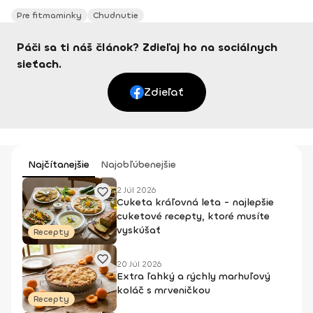
Pre fitmaminky
Chudnutie
Páči sa ti náš článok? Zdieľaj ho na sociálnych
sieťach.
Zdieľať
Najčítanejšie
Najobľúbenejšie
2 Júl 2026
Cuketa kráľovná leta - najlepšie
cuketové recepty, ktoré musíte
vyskúšať
Recepty
20 Júl 2026
Extra ľahký a rýchly marhuľový
koláč s mrveničkou
Recepty