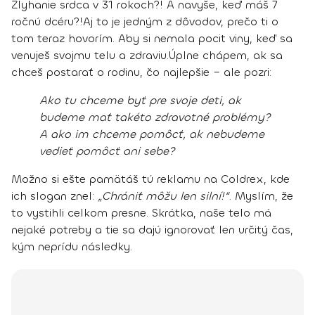
Zlyhanie srdca v 31 rokoch?!
A navyše, keď máš 7
ročnú dcéru?!
Aj to je jedným z dôvodov, prečo ti o
tom teraz hovorím.
Aby si nemala pocit viny, keď sa
venuješ svojmu telu a zdraviu.
Úplne chápem, ak sa
chceš postarať o rodinu, čo najlepšie – ale pozri:
Ako tu chceme byť pre svoje deti, ak
budeme mať takéto zdravotné problémy?
A ako im chceme pomôcť, ak nebudeme
vedieť pomôcť ani sebe?
Možno si ešte pamätáš tú reklamu na Coldrex, kde
ich slogan znel:
„Chrániť môžu len silní!“
.
Myslím, že
to vystihli celkom presne.
Skrátka, naše telo má
nejaké potreby a tie sa dajú ignorovať len určitý čas,
kým neprídu následky.