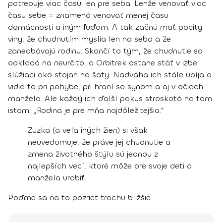
potrebuje viac času len pre seba.
Lenže venovať viac
času sebe = znamená venovať menej času
domácnosti a iným ľuďom.
A tak začnú mať pocity
viny, že chudnutím myslia len na seba a že
zanedbávajú rodinu. Skončí to tým, že chudnutie sa
odkladá na neurčito, a Orbitrek ostane stáť v izbe
slúžiaci ako stojan na šaty.
Nadváha ich stále ubíja a
vidia to pri pohybe, pri hraní so synom a aj v očiach
manžela.
Ale každý ich ďalší pokus stroskotá na tom
istom:
„Rodina je pre mňa najdôležitejšia.“
Zuzka (a veľa iných žien) si však
neuvedomuje, že práve jej chudnutie a
zmena životného štýlu sú jednou z
najlepších vecí, ktoré môže pre svoje deti a
manžela urobiť.
Poďme sa na to pozrieť trochu bližšie.