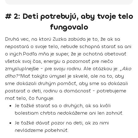
# 2: Deti potrebujú, aby tvoje telo
fungovalo
Druhá vec, na ktorú Zuzka zabúda je to, že ak sa
nepostará o svoje telo, nebude schopná starať sa ani
o iných.
Podľa mňa je super, že je ochotná obetovať
všetok svoj čas, energiu a pozornosť pre niečo
zmysluplnejšie - pre svoju rodinu.
Ale otázkou je:
„
Ako
dlho?“
Mať takýto úmysel je skvelé, ale
na to, aby
sme dokázali druhým pomôcť, aby sme sa dokázali
postarať o deti, rodinu a domácnosť - potrebujeme
mať telo, čo funguje
.
Je ťažké starať sa o druhých, ak sa kvôli
bolestiam chrbta nedokážeme ani len zohnúť.
Je ťažké dávať pozor na deti, ak za nimi
nevládzeme pobehnúť.