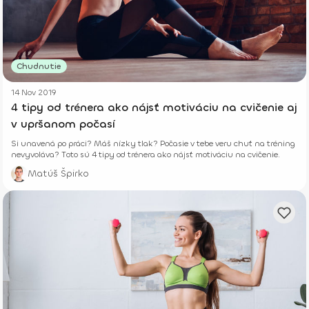
Chudnutie
14 Nov 2019
4 tipy od trénera ako nájsť motiváciu na cvičenie aj
v upršanom počasí
Si unavená po práci? Máš nízky tlak? Počasie v tebe veru chuť na tréning
nevyvoláva? Toto sú 4 tipy od trénera ako nájsť motiváciu na cvičenie.
Matúš Špirko