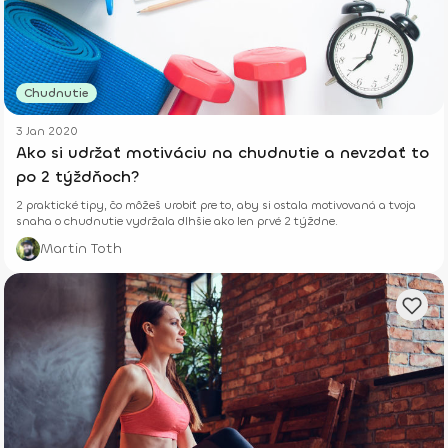
Chudnutie
3 Jan 2020
Ako si udržať motiváciu na chudnutie a nevzdať to
po 2 týždňoch?
2 praktické tipy, čo môžeš urobiť pre to, aby si ostala motivovaná a tvoja
snaha o chudnutie vydržala dlhšie ako len prvé 2 týždne.
Martin Toth