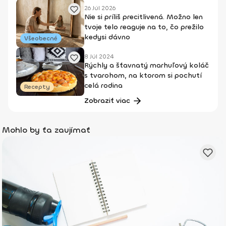
26 Júl 2026
Nie si príliš precitlivená. Možno len
tvoje telo reaguje na to, čo prežilo
kedysi dávno
Všeobecné
8 Júl 2024
Rýchly a šťavnatý marhuľový koláč
s tvarohom, na ktorom si pochutí
celá rodina
Recepty
Zobraziť viac
Mohlo by ťa zaujímať