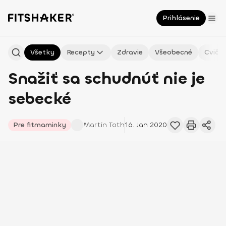
Prihlásenie
Všetky
Recepty
Zdravie
Všeobecné
Cvičen
Snažiť sa schudnúť nie je
sebecké
Pre fitmaminky
Martin
Toth
16. Jan 2020