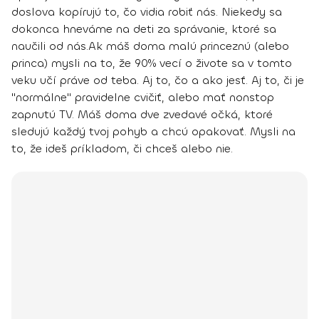
doslova kopírujú to, čo vidia robiť nás. Niekedy sa
dokonca hneváme na deti za správanie, ktoré sa
naučili od nás.
Ak máš doma malú princeznú (alebo
princa) mysli na to, že
90% vecí o živote sa v tomto
veku učí práve od teba
. Aj to, čo a ako jesť. Aj to, či je
"normálne" pravidelne cvičiť, alebo mať nonstop
zapnutú TV.
Máš doma dve zvedavé očká, ktoré
sledujú každý tvoj pohyb a chcú opakovať.
Mysli na
to, že ideš príkladom, či chceš alebo nie.