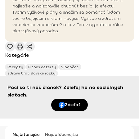
najlepšie a najzdravšie chudnúť bez jo-jo efektu.
Tvorím výživové plány a snažím sa pomáhať ľuďom
večne bojujúcim s kilami navyše. Výživou a zdravším
varením sa zaoberám 9 rokov. Teraz aj profesionálne
ako výživový poradca.
Kategórie
Recepty
Fitnes dezerty
Vianočné
zdravé bratislavské rožky
Páči sa ti náš článok? Zdieľaj ho na sociálnych
sieťach.
Zdieľať
Najčítanejšie
Najobľúbenejšie