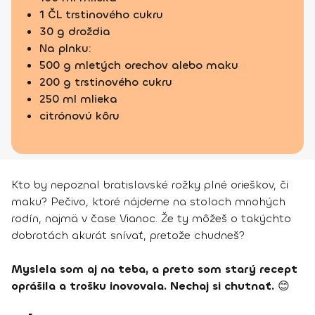
1 ČL trstinového cukru
30 g droždia
Na plnku:
500 g mletých orechov alebo maku
200 g trstinového cukru
250 ml mlieka
citrónovú kôru
Kto by nepoznal bratislavské rožky plné orieškov, či
maku? Pečivo, ktoré nájdeme na stoloch mnohých
rodín, najmä v čase Vianoc. Že ty môžeš o takýchto
dobrotách akurát snívať, pretože chudneš?
Myslela som aj na teba, a preto som starý recept
oprášila a trošku inovovala. Nechaj si chutnať.
😊