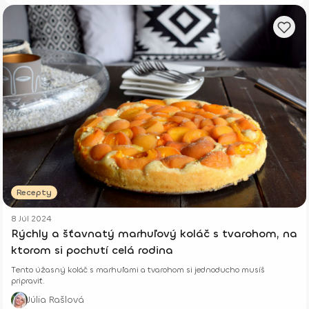
Recepty
8 Júl 2024
Rýchly a šťavnatý marhuľový koláč s tvarohom, na
ktorom si pochutí celá rodina
Tento úžasný koláč s marhuľami a tvarohom si jednoducho musíš
pripraviť.
Júlia Rašlová