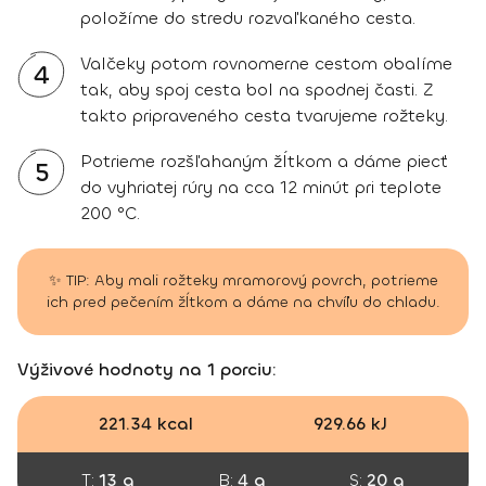
položíme do stredu rozvaľkaného cesta.
Valčeky potom rovnomerne cestom obalíme
4
tak, aby spoj cesta bol na spodnej časti. Z
takto pripraveného cesta tvarujeme rožteky.
Potrieme rozšľahaným žĺtkom a dáme piecť
5
do vyhriatej rúry na cca 12 minút pri teplote
200 °C.
✨ TIP: Aby mali rožteky mramorový povrch, potrieme
ich pred pečením žĺtkom a dáme na chvíľu do chladu.
Výživové hodnoty na 1 porciu:
221.34 kcal
929.66 kJ
T:
13 g
B:
4 g
S:
20 g