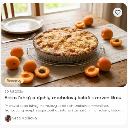
Recepty
20 Júl 2026
Extra ľahký a rýchly marhuľový koláč s mrveničkou
Priprav si extra ľahký marhuľový koláč s chrumkavou mrveničkou.
Jednoduchý recept z jogurtového cesta so šťavnatými marhuľami, hotový
z pár surovín.
Iveta Kašická