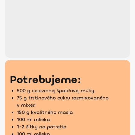
Potrebujeme:
500 g celozrnnej špaldovej múky
75 g trstinového cukru rozmixovaného
v mixéri
150 g kvalitného masla
100 ml mlieka
1-2 žĺtky na potretie
100 ml mlieka