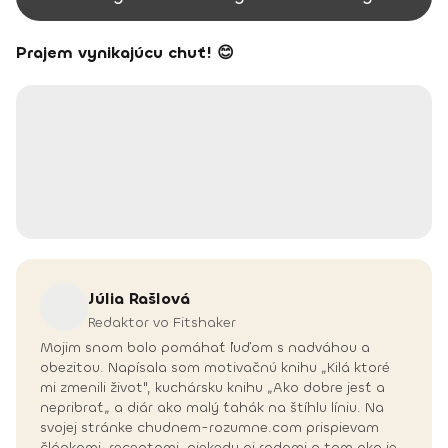
Prajem vynikajúcu chuť! 😊
Júlia
Rašlová
Redaktor vo Fitshaker
Mojim snom bolo pomáhať ľuďom s nadváhou a
obezitou. Napísala som motivačnú knihu „Kilá ktoré
mi zmenili život", kuchársku knihu „Ako dobre jesť a
nepribrať„ a diár ako malý ťahák na štíhlu líniu. Na
svojej stránke chudnem-rozumne.com prispievam
článkami, receptami, niekedy aj radami o tom ako je