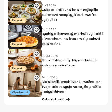
2 Júl 2026
Cuketa kráľovná leta - najlepšie
cuketové recepty, ktoré musíte
vyskúšať
Recepty
8 Júl 2024
Rýchly a šťavnatý marhuľový koláč
s tvarohom, na ktorom si pochutí
celá rodina
Recepty
20 Júl 2026
Extra ľahký a rýchly marhuľový
koláč s mrveničkou
Recepty
26 Júl 2026
Nie si príliš precitlivená. Možno len
tvoje telo reaguje na to, čo prežilo
kedysi dávno
Všeobecné
Zobraziť viac