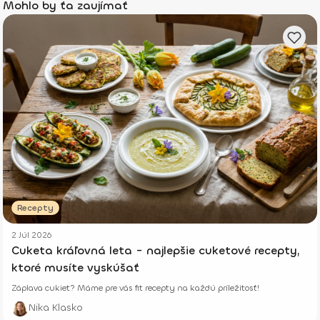
Mohlo by ťa zaujímať
Recepty
2 Júl 2026
Cuketa kráľovná leta - najlepšie cuketové recepty,
ktoré musíte vyskúšať
Záplava cukiet? Máme pre vás fit recepty na každú príležitosť!
Nika Klasko