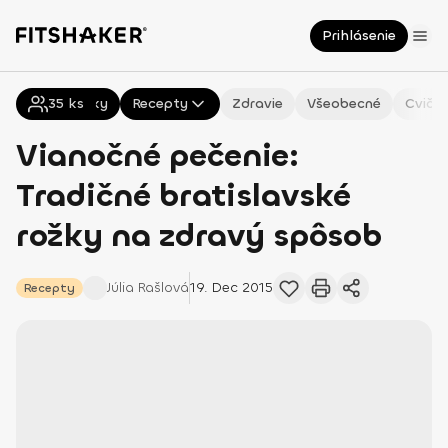
Prihlásenie
35
Všetky
ks
Recepty
Zdravie
Všeobecné
Cvičen
Vianočné pečenie:
Tradičné bratislavské
rožky na zdravý spôsob
Júlia
Rašlová
19. Dec 2015
Recepty