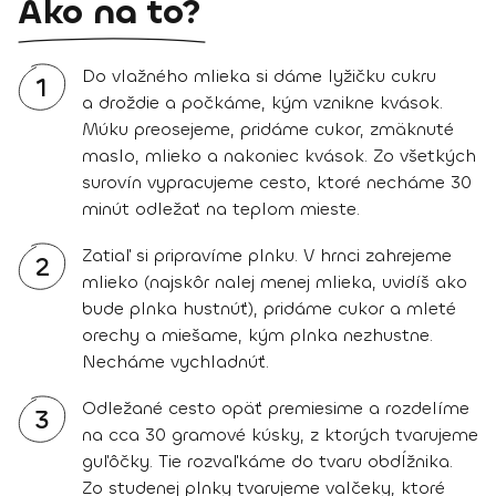
Ako na to?
Do vlažného mlieka si dáme lyžičku cukru
1
a droždie a počkáme, kým vznikne kvások.
Múku preosejeme, pridáme cukor, zmäknuté
maslo, mlieko a nakoniec kvások. Zo všetkých
surovín vypracujeme cesto, ktoré necháme 30
minút odležať na teplom mieste.
Zatiaľ si pripravíme plnku. V hrnci zahrejeme
2
mlieko (najskôr nalej menej mlieka, uvidíš ako
bude plnka hustnúť), pridáme cukor a mleté
orechy a miešame, kým plnka nezhustne.
Necháme vychladnúť.
Odležané cesto opäť premiesime a rozdelíme
3
na cca 30 gramové kúsky, z ktorých tvarujeme
guľôčky. Tie rozvaľkáme do tvaru obdĺžnika.
Zo studenej plnky tvarujeme valčeky, ktoré