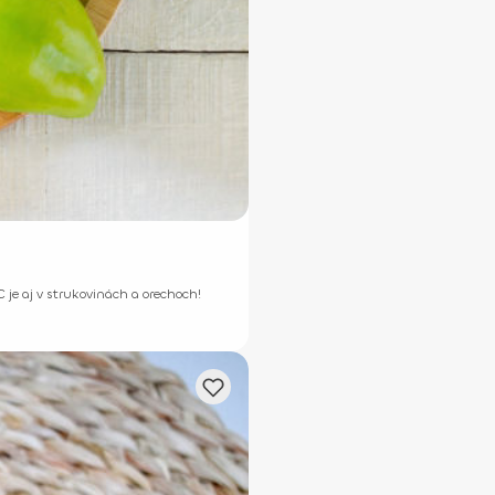
C je aj v strukovinách a orechoch!