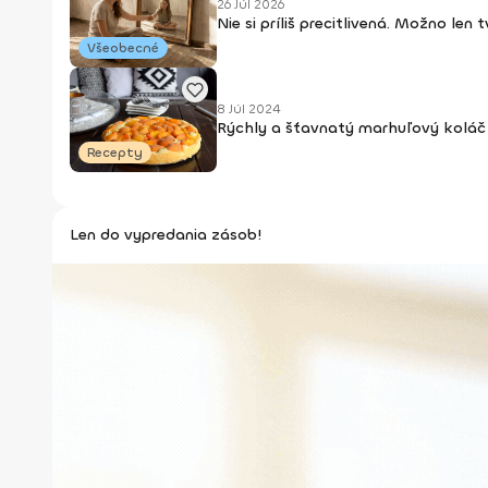
26 Júl 2026
Nie si príliš precitlivená. Možno len
Všeobecné
8 Júl 2024
Rýchly a šťavnatý marhuľový koláč 
Recepty
Len do vypredania zásob!