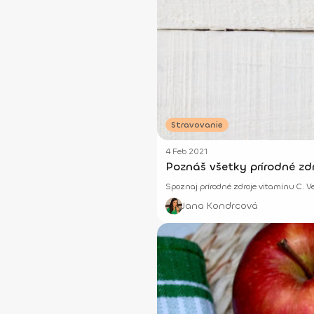
Stravovanie
4 Feb 2021
Poznáš všetky prírodné zd
Spoznaj prírodné zdroje vitamínu C. Ved
Jana Kondrcová