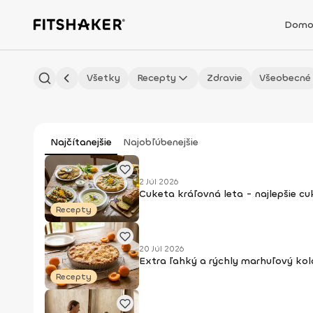
Domo
Všetky
Recepty
Zdravie
Všeobecné
Najčítanejšie
Najobľúbenejšie
2 Júl 2026
Cuketa kráľovná leta - najlepšie c
Recepty
20 Júl 2026
Extra ľahký a rýchly marhuľový kol
Recepty