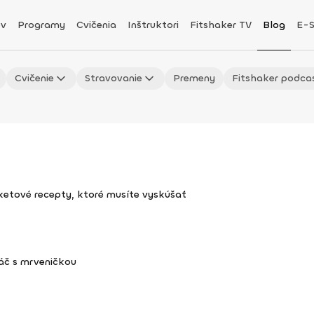
v
Programy
Cvičenia
Inštruktori
Fitshaker TV
Blog
E-
Cvičenie
Stravovanie
Premeny
Fitshaker podca
uketové recepty, ktoré musíte vyskúšať
áč s mrveničkou