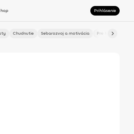
Shop
Prihlásenie
sty
Chudnutie
Sebarozvoj a motivácia
Pre fitmaminky