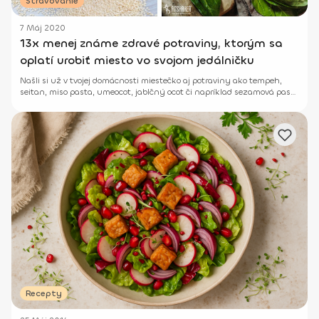
Stravovanie
7 Máj 2020
13x menej známe zdravé potraviny, ktorým sa
oplatí urobiť miesto vo svojom jedálničku
Našli si už v tvojej domácnosti miestečko aj potraviny ako tempeh,
seitan, miso pasta, umeocot, jablčný ocot či napríklad sezamová pasta
tahini?
Recepty