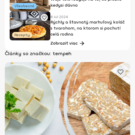
kedysi dávno
Všeobecné
8 Júl 2024
Rýchly a šťavnatý marhuľový koláč
s tvarohom, na ktorom si pochutí
celá rodina
Recepty
Zobraziť viac
Články so značkou: tempeh