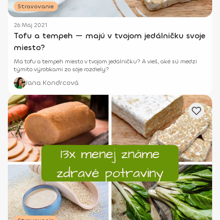
Stravovanie
26 Máj 2021
Tofu a tempeh — majú v tvojom jedálničku svoje
miesto?
Má tofu a tempeh miesto v tvojom jedálničku? A vieš, aké sú medzi
týmito výrobkami zo sóje rozdiely?
Jana Kondrcová