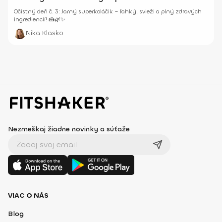
Očistný deň č. 3: Jarný superkoláčik – ľahký, svieži a plný zdravých
ingrediencií! 🍰🌿✨
Nika Klasko
Nezmeškaj žiadne novinky a súťaže
VIAC O NÁS
Blog