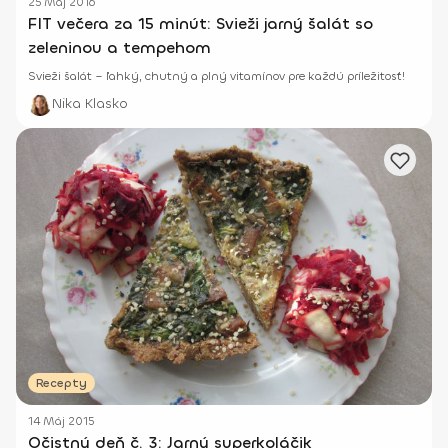
25 Máj 2016
FIT večera za 15 minút: Svieži jarný šalát so
zeleninou a tempehom
Svieži šalát – ľahký, chutný a plný vitamínov pre každú príležitosť!
Nika Klasko
Recepty
14 Máj 2015
Očistný deň č. 3: Jarný superkoláčik