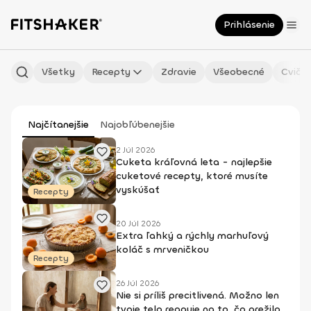
Prihlásenie
Všetky
Recepty
Zdravie
Všeobecné
Cvičen
Najčítanejšie
Najobľúbenejšie
2 Júl 2026
Cuketa kráľovná leta - najlepšie
cuketové recepty, ktoré musíte
vyskúšať
Recepty
20 Júl 2026
Extra ľahký a rýchly marhuľový
koláč s mrveničkou
Recepty
26 Júl 2026
Nie si príliš precitlivená. Možno len
tvoje telo reaguje na to, čo prežilo