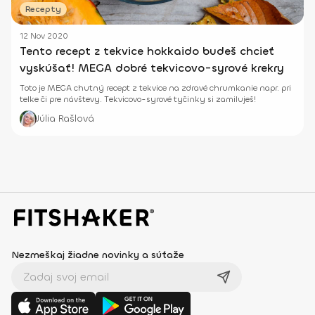
Recepty
12 Nov 2020
Tento recept z tekvice hokkaido budeš chcieť
vyskúšať! MEGA dobré tekvicovo-syrové krekry
Toto je MEGA chutný recept z tekvice na zdravé chrumkanie napr. pri
telke či pre návštevy. Tekvicovo-syrové tyčinky si zamiluješ!
Júlia Rašlová
Nezmeškaj žiadne novinky a súťaže