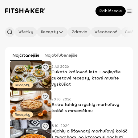
Prihlásenie
Všetky
Recepty
Zdravie
Všeobecné
Cvičen
Najčítanejšie
Najobľúbenejšie
2 Júl 2026
Cuketa kráľovná leta - najlepšie
cuketové recepty, ktoré musíte
vyskúšať
Recepty
20 Júl 2026
Extra ľahký a rýchly marhuľový
koláč s mrveničkou
Recepty
8 Júl 2024
Rýchly a šťavnatý marhuľový koláč
s tvarohom, na ktorom si pochutí