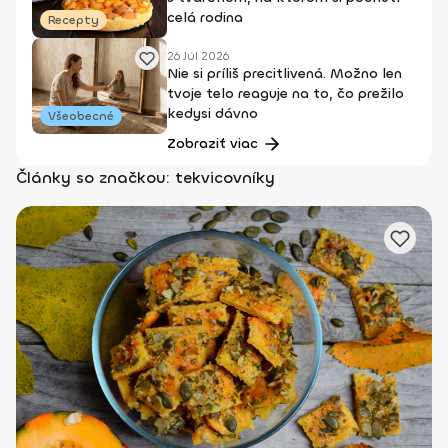
celá rodina
Recepty
26 Júl 2026
Nie si príliš precitlivená. Možno len
tvoje telo reaguje na to, čo prežilo
kedysi dávno
Všeobecné
Zobraziť viac
Články so značkou: tekvicovníky