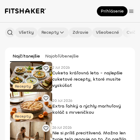
Prihlásenie
Všetky
Recepty
Zdravie
Všeobecné
Cvičen
Najčítanejšie
Najobľúbenejšie
2 Júl 2026
Cuketa kráľovná leta - najlepšie
cuketové recepty, ktoré musíte
vyskúšať
Recepty
20 Júl 2026
Extra ľahký a rýchly marhuľový
koláč s mrveničkou
Recepty
26 Júl 2026
Nie si príliš precitlivená. Možno len
tvoje telo reaguje na to, čo prežilo