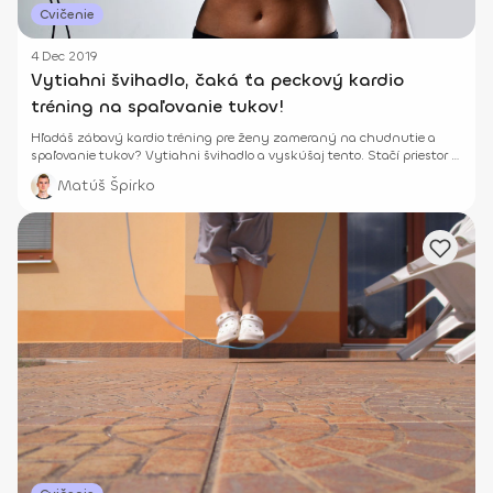
Cvičenie
4 Dec 2019
Vytiahni švihadlo, čaká ťa peckový kardio
tréning na spaľovanie tukov!
Hľadáš zábavý kardio tréning pre ženy zameraný na chudnutie a
spaľovanie tukov? Vytiahni švihadlo a vyskúšaj tento. Stačí priestor 1
x 1 m a môžeš cvičiť!
Matúš Špirko