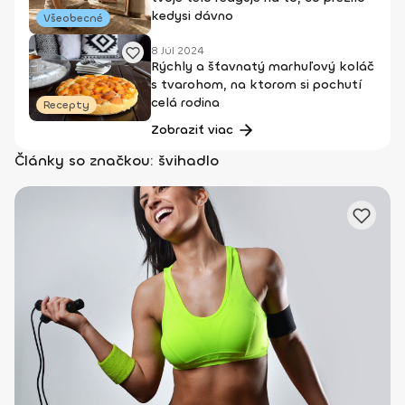
kedysi dávno
Všeobecné
8 Júl 2024
Rýchly a šťavnatý marhuľový koláč
s tvarohom, na ktorom si pochutí
celá rodina
Recepty
Zobraziť viac
Články so značkou: švihadlo