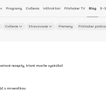
v
Programy
Cvičenia
Inštruktori
Fitshaker TV
Blog
E-
Cvičenie
Stravovanie
Premeny
Fitshaker podca
uketové recepty, ktoré musíte vyskúšať
áč s mrveničkou