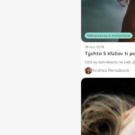
Sebarozvoj a motivácia
18 Jan 2019
Týchto 5 kľúčov ti p
Cítiš sa nahnevaná na svet, p
Andrea Peniaková