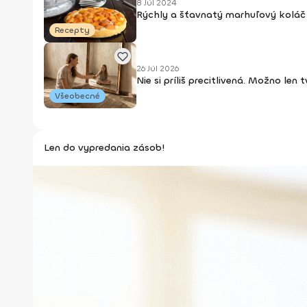
8 Júl 2024
Rýchly a šťavnatý marhuľový koláč 
Recepty
26 Júl 2026
Nie si príliš precitlivená. Možno len
Všeobecné
Len do vypredania zásob!