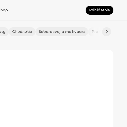
Shop
Prihlásenie
sty
Chudnutie
Sebarozvoj a motivácia
Pre fitmaminky