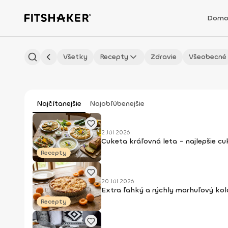
Domo
Všetky
Recepty
Zdravie
Všeobecné
Najčítanejšie
Najobľúbenejšie
2 Júl 2026
Cuketa kráľovná leta - najlepšie c
Recepty
20 Júl 2026
Extra ľahký a rýchly marhuľový kol
Recepty