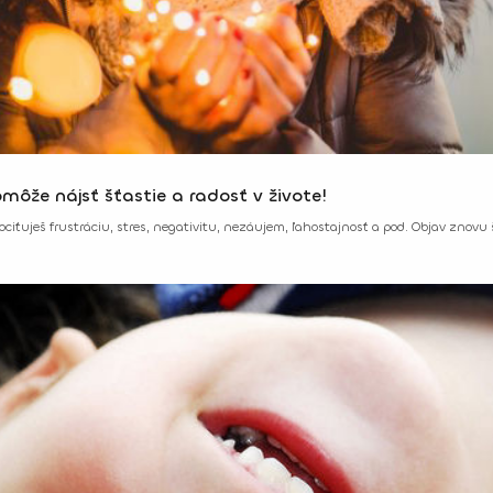
omôže nájsť šťastie a radosť v živote!
ociťuješ frustráciu, stres, negativitu, nezáujem, ľahostajnosť a pod. Objav znovu