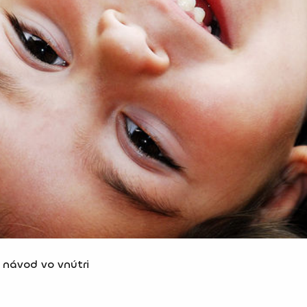
- návod vo vnútri