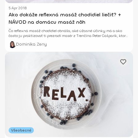
5 Apr 2018
Ako dokáže reflexná masáž chodidiel liečiť? +
NÁVOD na domácu masáž nôh
Čo reflexná masáž chodidiel obnáša, aké úžasné účinky má a ako
často ju praktizovať ti prezradí masér z Trenčína Peter Gašparík, ktorý
sa masírovaniu venuje už 7 rokov.
Dominika Zeny
Všeobecné