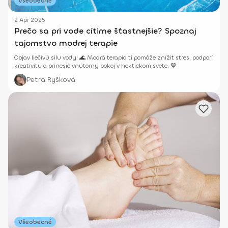
Všeobecné
2 Apr 2025
Prečo sa pri vode cítime šťastnejšie? Spoznaj
tajomstvo modrej terapie
Objav liečivú silu vody! 🌊 Modrá terapia ti pomôže znížiť stres, podporí
kreativitu a prinesie vnútorný pokoj v hektickom svete. 💙
Petra Ryšková
Všeobecné