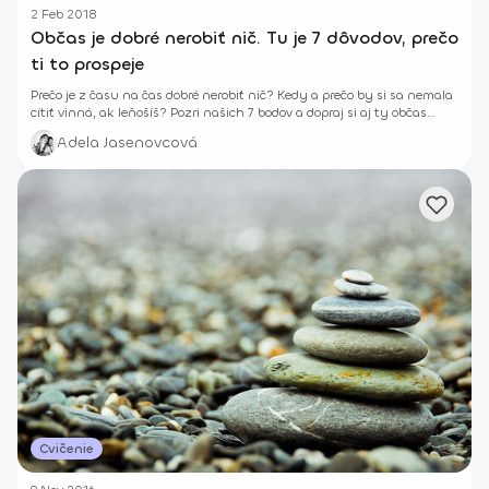
2 Feb 2018
Občas je dobré nerobiť nič. Tu je 7 dôvodov, prečo
ti to prospeje
Prečo je z času na čas dobré nerobiť nič? Kedy a prečo by si sa nemala
cítiť vinná, ak leňošíš? Pozri našich 7 bodov a dopraj si aj ty občas
oddych.
Adela Jasenovcová
Cvičenie