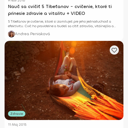
9 Nov 2016
Nauč sa cvičiť 5 Tibeťanov - cvičenie, ktoré ti
prinesie zdravie a vitalitu + VIDEO
5 Tibeťanov je cvičenie, ktoré si zamiluješ pre jeho jednoduchosť a
efektivitu. Cvič ho pravidelne a budeš sa cítiť zdravšia, vitálnejšia a
krajšia!
Andrea Peniaková
Zdravie
11 Máj 2015