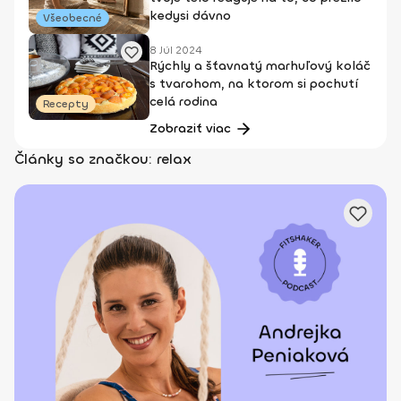
kedysi dávno
Všeobecné
8 Júl 2024
Rýchly a šťavnatý marhuľový koláč
s tvarohom, na ktorom si pochutí
celá rodina
Recepty
Zobraziť viac
Články so značkou: relax