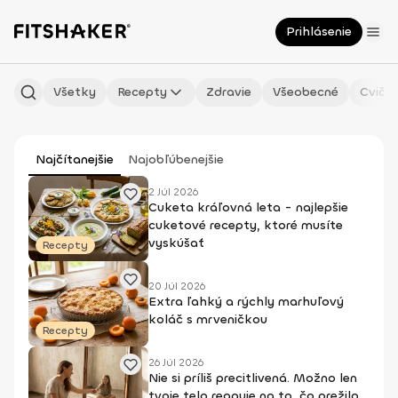
Prihlásenie
Všetky
Recepty
Zdravie
Všeobecné
Cvičen
Najčítanejšie
Najobľúbenejšie
2 Júl 2026
Cuketa kráľovná leta - najlepšie
cuketové recepty, ktoré musíte
vyskúšať
Recepty
20 Júl 2026
Extra ľahký a rýchly marhuľový
koláč s mrveničkou
Recepty
26 Júl 2026
Nie si príliš precitlivená. Možno len
tvoje telo reaguje na to, čo prežilo