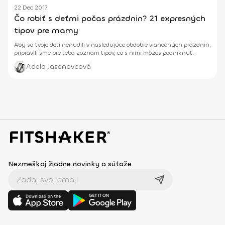
22 Dec 2017
Čo robiť s deťmi počas prázdnin? 21 expresných
tipov pre mamy
Aby sa tvoje deti nenudili v nasledujúce obdobie vianočných prázdnin,
pripravili sme pre teba zoznam tipov, čo s nimi môžeš podniknúť.
Adela Jasenovcová
Nezmeškaj žiadne novinky a súťaže