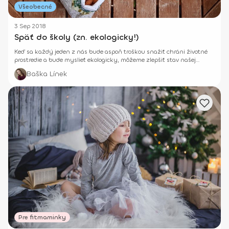
Všeobecné
3 Sep 2018
Späť do školy (zn. ekologicky!)
Keď sa každý jeden z nás bude aspoň troškou snažiť chráni životné
prostredie a bude myslieť ekologicky, môžeme zlepšiť stav našej
planéty. Začni už od školy.
Baška Línek
Pre fitmaminky