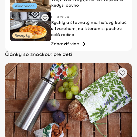
kedysi dávno
Všeobecné
8 Júl 2024
Rýchly a šťavnatý marhuľový koláč
s tvarohom, na ktorom si pochutí
celá rodina
Recepty
Zobraziť viac
Články so značkou: pre deti