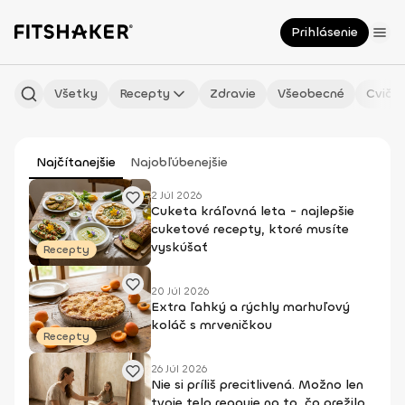
Prihlásenie
Všetky
Recepty
Zdravie
Všeobecné
Cvičen
Najčítanejšie
Najobľúbenejšie
2 Júl 2026
Cuketa kráľovná leta - najlepšie
cuketové recepty, ktoré musíte
vyskúšať
Recepty
20 Júl 2026
Extra ľahký a rýchly marhuľový
koláč s mrveničkou
Recepty
26 Júl 2026
Nie si príliš precitlivená. Možno len
tvoje telo reaguje na to, čo prežilo