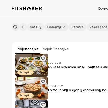
Domo
Všetky
Recepty
Zdravie
Všeobecné
Najčítanejšie
Najobľúbenejšie
2 Júl 2026
Cuketa kráľovná leta - najlepšie c
Recepty
20 Júl 2026
Extra ľahký a rýchly marhuľový kol
Recepty