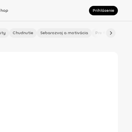
Shop
Prihlásenie
sty
Chudnutie
Sebarozvoj a motivácia
Pre fitmaminky