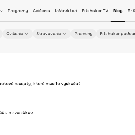
v
Programy
Cvičenia
Inštruktori
Fitshaker TV
Blog
E-
Cvičenie
Stravovanie
Premeny
Fitshaker podca
uketové recepty, ktoré musíte vyskúšať
áč s mrveničkou