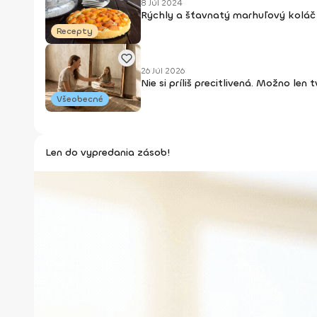
8 Júl 2024
Rýchly a šťavnatý marhuľový koláč 
Recepty
26 Júl 2026
Nie si príliš precitlivená. Možno len
Všeobecné
Len do vypredania zásob!