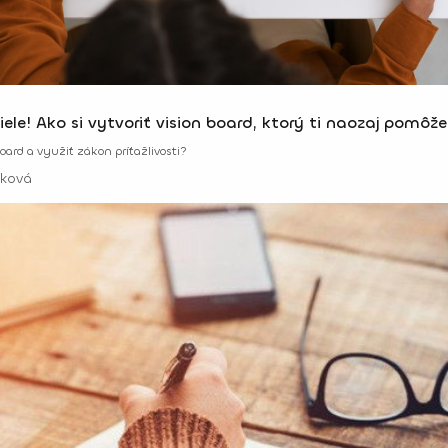
ele! Ako si vytvoriť vision board, ktorý ti naozaj pomôže
board a využiť zákon príťažlivosti?
ková