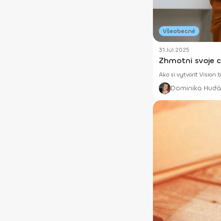
Všeobecné
31 Júl 2025
Zhmotni svoje ci
Ako si vytvoriť Vision 
Dominika Hudá