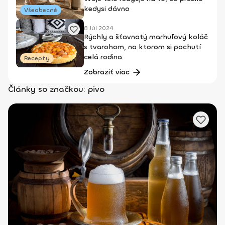
kedysi dávno
Všeobecné
8 Júl 2024
Rýchly a šťavnatý marhuľový koláč
s tvarohom, na ktorom si pochutí
celá rodina
Recepty
Zobraziť viac
Články so značkou: pivo