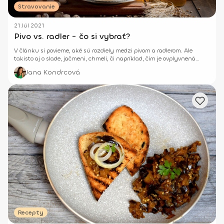
Stravovanie
21 Júl 2021
Pivo vs. radler - čo si vybrať?
V článku si povieme, aké sú rozdiely medzi pivom a radlerom. Ale
takisto aj o slade, jačmeni, chmeli, či napríklad, čím je ovplyvnená
farba piva.
Jana Kondrcová
Recepty