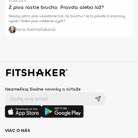
17 Júl 2017
Z piva rastie brucho. Pravda alebo lož?
Naozaj pitím piva ukladáme tuk na bruchu? Je to pravda či klamlivý
výrok? Koľko piva môžeme vypiť?
Jana Sremaňáková
Nezmeškaj žiadne novinky a súťaže
VIAC O NÁS