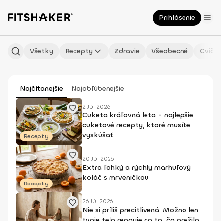
Prihlásenie
Všetky
Recepty
Zdravie
Všeobecné
Cvičen
Najčítanejšie
Najobľúbenejšie
2 Júl 2026
Cuketa kráľovná leta - najlepšie
cuketové recepty, ktoré musíte
vyskúšať
Recepty
20 Júl 2026
Extra ľahký a rýchly marhuľový
koláč s mrveničkou
Recepty
26 Júl 2026
Nie si príliš precitlivená. Možno len
tvoje telo reaguje na to, čo prežilo