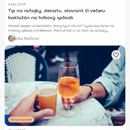
4 Okt 2019
Tip na raňajky, desiatu, olovrant či večeru:
baklažán na hríbový spôsob
Hľadáš recept na baklažán, ktorý by ti chutil? Vyskúšaj tento na
hríbový spôsob s chlebíkom. Pochutnáš si na ňom na raňajky,
desiatu, olovrant či na večeru.
Júlia Rašlová
Stravovanie