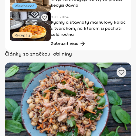
kedysi dávno
Všeobecné
8 Júl 2024
Rýchly a šťavnatý marhuľový koláč
s tvarohom, na ktorom si pochutí
celá rodina
Recepty
Zobraziť viac
Články so značkou: obilniny