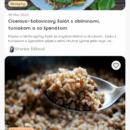
Recepty
18 Mar 2022
Cícerovo-šošovicový šalát s obilninami,
tuniakom a so špenátom
Priprav si tento rýchly šalát zo zvyškov obilnín a strukovín. Spolu s
tuniakom a špenátom pôjde o veľmi chutné rýchle jedlo napr. na
večeru.
Stanka Šišková