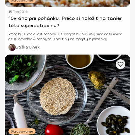
Stravovanie
15 Feb 2016
10x áno pre pohánku. Prečo si naložiť na tanier
túto superpotravinu?
Prečo by si mala jesť pohánku, superpotravinu? My sme našli rovno
až 10 dôvodov. A nechýbajú ani tipy na recepty z pohánky.
Baška Línek
Stravovanie