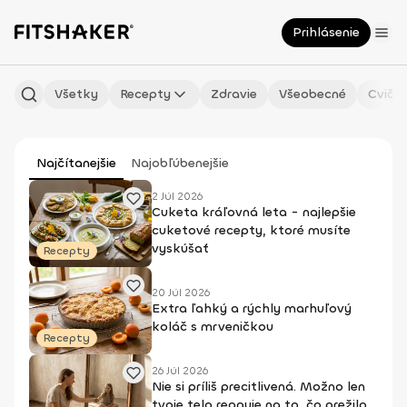
Prihlásenie
Všetky
Recepty
Zdravie
Všeobecné
Cvičen
Najčítanejšie
Najobľúbenejšie
2 Júl 2026
Cuketa kráľovná leta - najlepšie
cuketové recepty, ktoré musíte
vyskúšať
Recepty
20 Júl 2026
Extra ľahký a rýchly marhuľový
koláč s mrveničkou
Recepty
26 Júl 2026
Nie si príliš precitlivená. Možno len
tvoje telo reaguje na to, čo prežilo