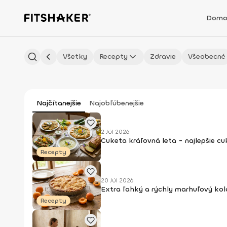
Domo
Všetky
Recepty
Zdravie
Všeobecné
Najčítanejšie
Najobľúbenejšie
2 Júl 2026
Cuketa kráľovná leta - najlepšie c
Recepty
20 Júl 2026
Extra ľahký a rýchly marhuľový kol
Recepty