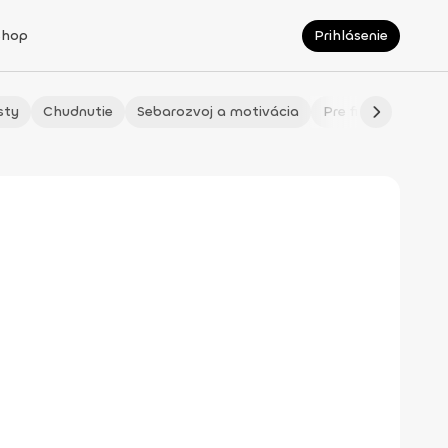
Shop
Prihlásenie
sty
Chudnutie
Sebarozvoj a motivácia
Pre fitmaminky