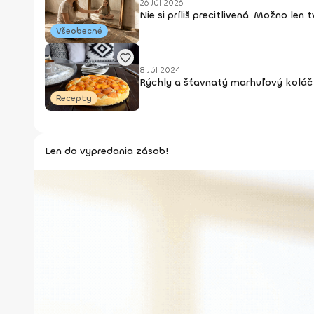
26 Júl 2026
Nie si príliš precitlivená. Možno len
Všeobecné
8 Júl 2024
Rýchly a šťavnatý marhuľový koláč 
Recepty
Len do vypredania zásob!