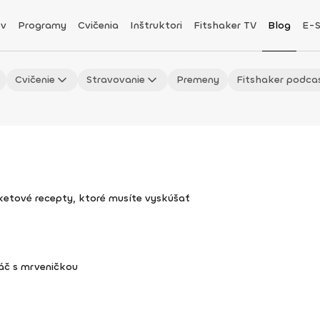
v
Programy
Cvičenia
Inštruktori
Fitshaker TV
Blog
E-
Cvičenie
Stravovanie
Premeny
Fitshaker podca
uketové recepty, ktoré musíte vyskúšať
áč s mrveničkou