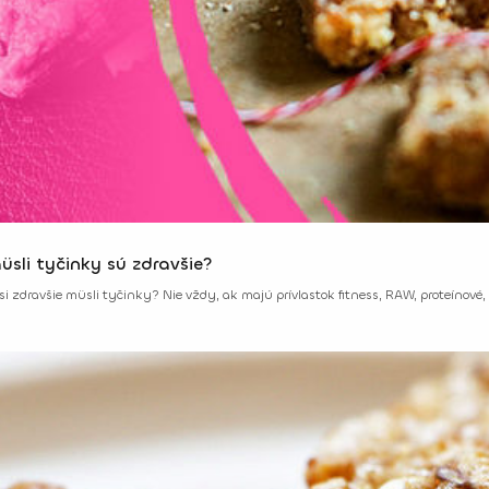
üsli tyčinky sú zdravšie?
si zdravšie müsli tyčinky? Nie vždy, ak majú prívlastok fitness, RAW, proteínové,