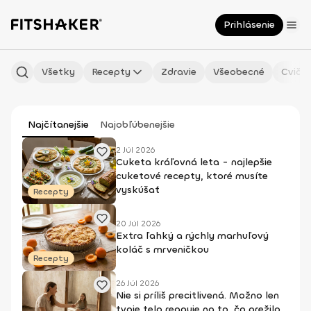
Prihlásenie
Všetky
Recepty
Zdravie
Všeobecné
Cvičen
Najčítanejšie
Najobľúbenejšie
2 Júl 2026
Cuketa kráľovná leta - najlepšie
cuketové recepty, ktoré musíte
vyskúšať
Recepty
20 Júl 2026
Extra ľahký a rýchly marhuľový
koláč s mrveničkou
Recepty
26 Júl 2026
Nie si príliš precitlivená. Možno len
tvoje telo reaguje na to, čo prežilo