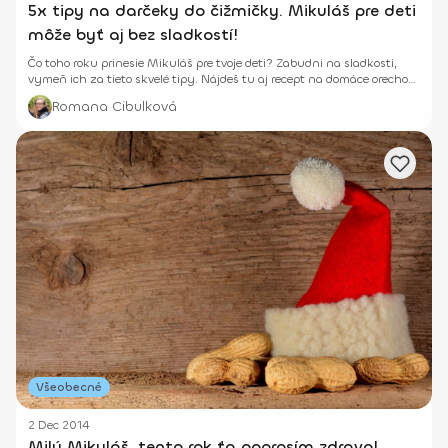
5x tipy na darčeky do čižmičky. Mikuláš pre deti
môže byť aj bez sladkostí!
Čo toho roku prinesie Mikuláš pre tvoje deti? Zabudni na sladkosti,
vymeň ich za tieto skvelé tipy. Nájdeš tu aj recept na domáce orechové
sušienky.
Romana Cibulková
Všeobecné
2 Dec 2014
Milý Mikuláš, tento rok ťa poprosím zdravo!