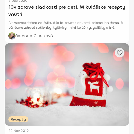
2 Dec 2020
10x zdravé sladkosti pre deti. Mikulášske recepty
vnútri!
Ak nechce deťom na Mikuláša kupovať sladkosti, priprav ich doma. či
už rôzne zdravé sušienky, tyčinky, mini koláčiky, guličky a iné.
Romana Cibulková
Recepty
22 Nov 2019