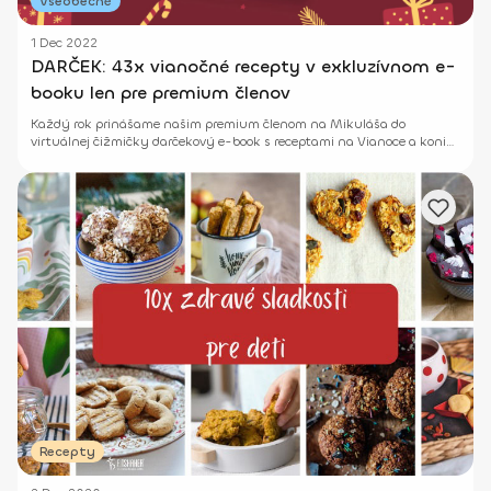
Všeobecné
1 Dec 2022
DARČEK: 43x vianočné recepty v exkluzívnom e-
booku len pre premium členov
Každý rok prinášame našim premium členom na Mikuláša do
virtuálnej čižmičky darčekový e-book s receptami na Vianoce a koniec
roka.
Recepty