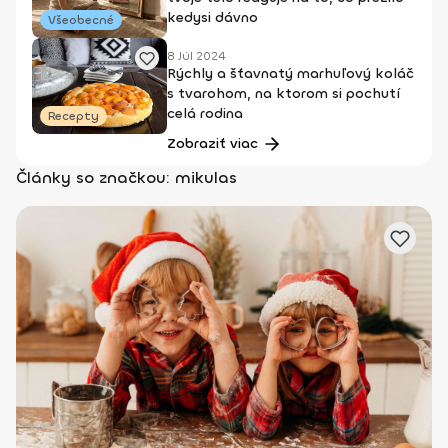
kedysi dávno
Všeobecné
8 Júl 2024
Rýchly a šťavnatý marhuľový koláč
s tvarohom, na ktorom si pochutí
celá rodina
Recepty
Zobraziť viac
Články so značkou: mikulas