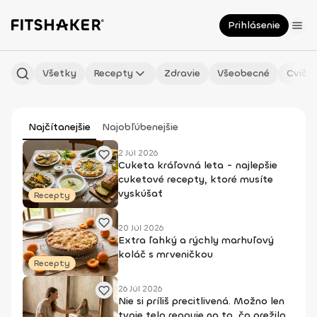
Prihlásenie
Všetky
Recepty
Zdravie
Všeobecné
Cvičen
Najčítanejšie
Najobľúbenejšie
2 Júl 2026
Cuketa kráľovná leta - najlepšie
cuketové recepty, ktoré musíte
vyskúšať
Recepty
20 Júl 2026
Extra ľahký a rýchly marhuľový
koláč s mrveničkou
Recepty
26 Júl 2026
Nie si príliš precitlivená. Možno len
tvoje telo reaguje na to, čo prežilo