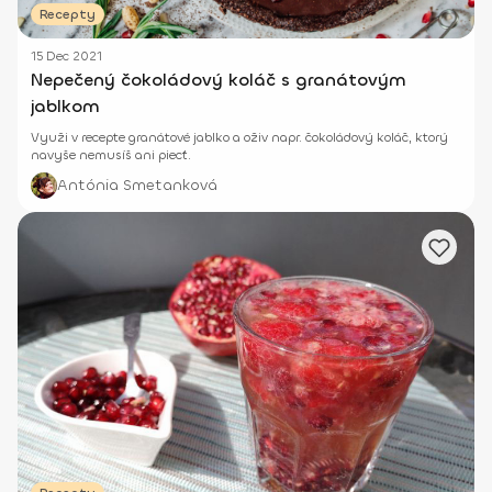
Recepty
15 Dec 2021
Nepečený čokoládový koláč s granátovým
jablkom
Využi v recepte granátové jablko a oživ napr. čokoládový koláč, ktorý
navyše nemusíš ani piecť.
Antónia Smetanková