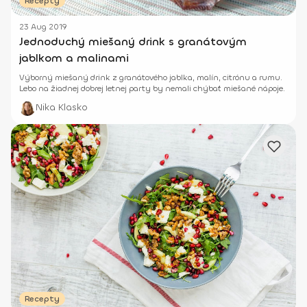
Recepty
23 Aug 2019
Jednoduchý miešaný drink s granátovým
jablkom a malinami
Výborný miešaný drink z granátového jablka, malín, citrónu a rumu.
Lebo na žiadnej dobrej letnej party by nemali chýbať miešané nápoje.
Nika Klasko
Recepty