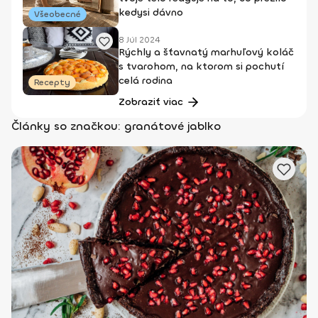
kedysi dávno
Všeobecné
8 Júl 2024
Rýchly a šťavnatý marhuľový koláč
s tvarohom, na ktorom si pochutí
celá rodina
Recepty
Zobraziť viac
Články so značkou: granátové jablko