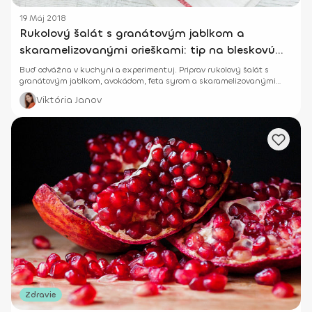
19 Máj 2018
Rukolový šalát s granátovým jablkom a
skaramelizovanými orieškami: tip na bleskovú
zdravú večeru
Buď odvážna v kuchyni a experimentuj. Priprav rukolový šalát s
granátovým jablkom, avokádom, feta syrom a skaramelizovanými
orieškami. Zdravá večera za 15 minút.
Viktória Janov
Zdravie