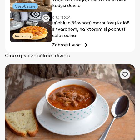
kedysi dávno
Všeobecné
8 Júl 2024
Rýchly a šťavnatý marhuľový koláč
s tvarohom, na ktorom si pochutí
celá rodina
Recepty
Zobraziť viac
Články so značkou: divina