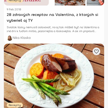
Recepty
9 Feb 2018
28 zdravých receptov na Valentína, z ktorých si
vyberieš aj TY
Sviatok lásky nemusíš oslavovať, no aj tak môžeš byť na Valentína a
iné dni k ľuďom milšia, pozornejšia a láskavejšia. A ak im pripravíš
nejakú zdravú dobrotu, určite ich potešíš.
Nika Klasko
Recepty