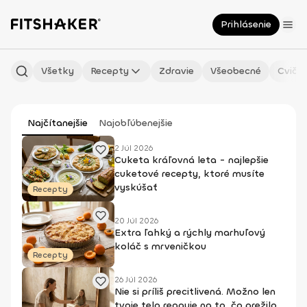
Prihlásenie
Všetky
Recepty
Zdravie
Všeobecné
Cvičen
Najčítanejšie
Najobľúbenejšie
2 Júl 2026
Cuketa kráľovná leta - najlepšie
cuketové recepty, ktoré musíte
vyskúšať
Recepty
20 Júl 2026
Extra ľahký a rýchly marhuľový
koláč s mrveničkou
Recepty
26 Júl 2026
Nie si príliš precitlivená. Možno len
tvoje telo reaguje na to, čo prežilo