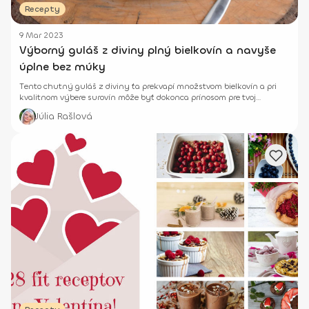
Recepty
9 Mar 2023
Výborný guláš z diviny plný bielkovín a navyše
úplne bez múky
Tento chutný guláš z diviny ťa prekvapí množstvom bielkovín a pri
kvalitnom výbere surovín môže byť dokonca prínosom pre tvoj
jedálniček.
Júlia Rašlová