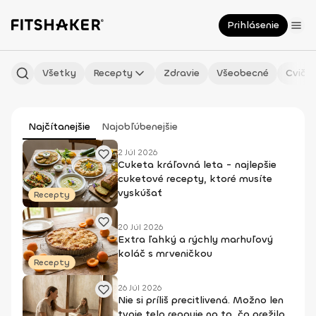
Prihlásenie
Všetky
Recepty
Zdravie
Všeobecné
Cvičen
Najčítanejšie
Najobľúbenejšie
2 Júl 2026
Cuketa kráľovná leta - najlepšie
cuketové recepty, ktoré musíte
vyskúšať
Recepty
20 Júl 2026
Extra ľahký a rýchly marhuľový
koláč s mrveničkou
Recepty
26 Júl 2026
Nie si príliš precitlivená. Možno len
tvoje telo reaguje na to, čo prežilo