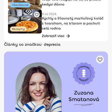
kedysi dávno
Všeobecné
8 Júl 2024
Rýchly a šťavnatý marhuľový koláč
s tvarohom, na ktorom si pochutí
celá rodina
Recepty
Zobraziť viac
Články so značkou: depresia