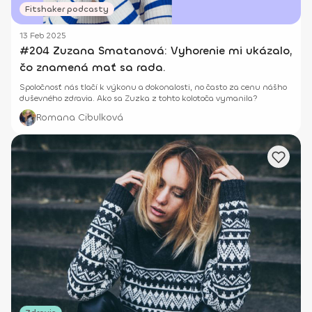
Fitshaker podcasty
13 Feb 2025
#204 Zuzana Smatanová: Vyhorenie mi ukázalo,
čo znamená mať sa rada.
Spoločnosť nás tlačí k výkonu a dokonalosti, no často za cenu nášho
duševného zdravia. Ako sa Zuzka z tohto kolotoča vymanila?
Romana Cibulková