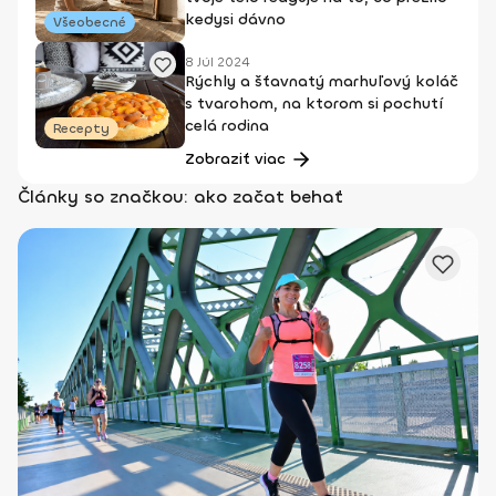
kedysi dávno
Všeobecné
8 Júl 2024
Rýchly a šťavnatý marhuľový koláč
s tvarohom, na ktorom si pochutí
celá rodina
Recepty
Zobraziť viac
Články so značkou: ako začat behať