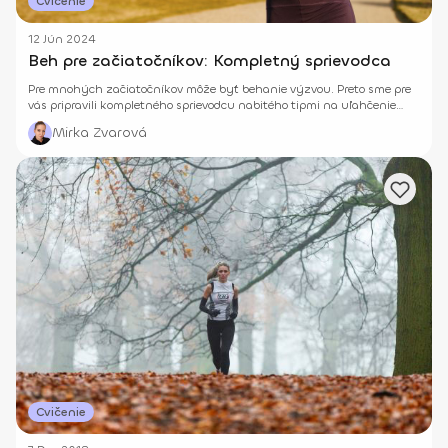
Cvičenie
12 Jún 2024
Beh pre začiatočníkov: Kompletný sprievodca
Pre mnohých začiatočníkov môže byť behanie výzvou. Preto sme pre
vás pripravili kompletného sprievodcu nabitého tipmi na uľahčenie
náročnejších začiatkov.
Mirka Zvarová
Cvičenie