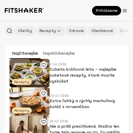
Prihlásenie
Všetky
Recepty
Zdravie
Všeobecné
Cvičen
Najčítanejšie
Najobľúbenejšie
2 Júl 2026
Cuketa kráľovná leta - najlepšie
cuketové recepty, ktoré musíte
vyskúšať
Recepty
20 Júl 2026
Extra ľahký a rýchly marhuľový
koláč s mrveničkou
Recepty
26 Júl 2026
Nie si príliš precitlivená. Možno len
tvoje telo reaguje na to, čo prežilo