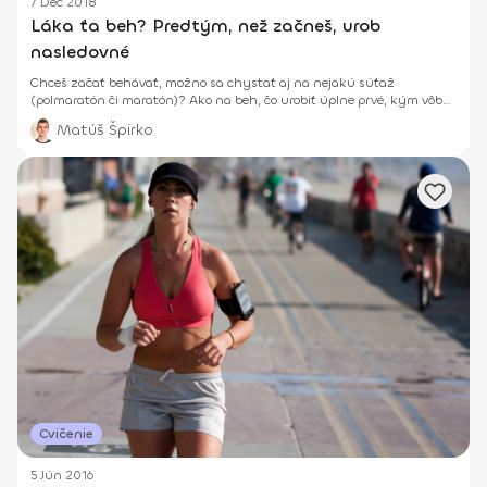
7 Dec 2018
Láka ťa beh? Predtým, než začneš, urob
nasledovné
Chceš začať behávať, možno sa chystať aj na nejakú súťaž
(polmaratón či maratón)? Ako na beh, čo urobiť úplne prvé, kým vôbec
začneš?
Matúš Špirko
Cvičenie
5 Jún 2016