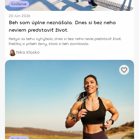
Cvičenie
20 Jún 2026
Beh som úplne neznášala. Dnes si bez neho
neviem predstaviť život.
Kedysi sa behu vyhýbala, dnes si bez neho nevie predstaviť život.
Prečítaj si príbeh ženy, ktorá si beh zamilovala.
Nika Klasko