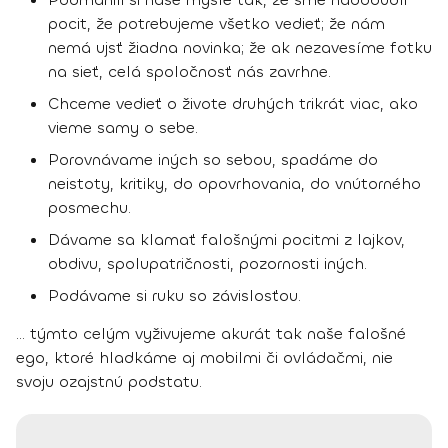
pocit, že potrebujeme všetko vedieť; že nám
nemá ujsť žiadna novinka; že ak nezavesíme fotku
na sieť, celá spoločnosť nás zavrhne.
Chceme vedieť o živote druhých trikrát viac, ako
vieme samy o sebe.
Porovnávame iných so sebou, spadáme do
neistoty, kritiky, do opovrhovania, do vnútorného
posmechu.
Dávame sa klamať falošnými pocitmi z lajkov,
obdivu, spolupatričnosti, pozornosti iných.
Podávame si ruku so závislosťou.
... týmto celým vyživujeme akurát tak naše falošné
ego, ktoré hladkáme aj mobilmi či ovládačmi, nie
svoju ozajstnú podstatu.