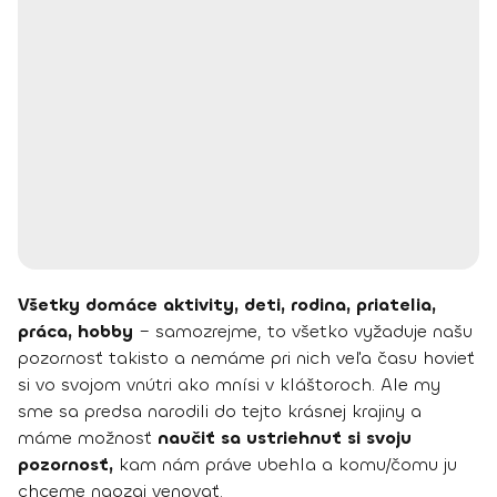
Všetky domáce aktivity, deti, rodina, priatelia,
práca, hobby
– samozrejme, to všetko vyžaduje našu
pozornosť takisto a nemáme pri nich veľa času hovieť
si vo svojom vnútri ako mnísi v kláštoroch. Ale my
sme sa predsa narodili do tejto krásnej krajiny a
máme možnosť
naučiť sa ustriehnuť si svoju
pozornosť,
kam nám práve ubehla a komu/čomu ju
chceme naozaj venovať.