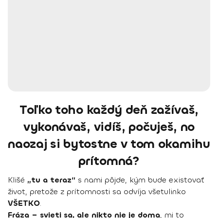
Toľko toho každý deň zažívaš,
vykonávaš, vidíš, počuješ, no
naozaj si bytostne v tom okamihu
prítomná?
Klišé
„tu a teraz“
s nami pôjde, kým bude existovať
život, pretože z prítomnosti sa odvíja všetulinko
VŠETKO
.
Fráza – svieti sa, ale nikto nie je doma
, mi to