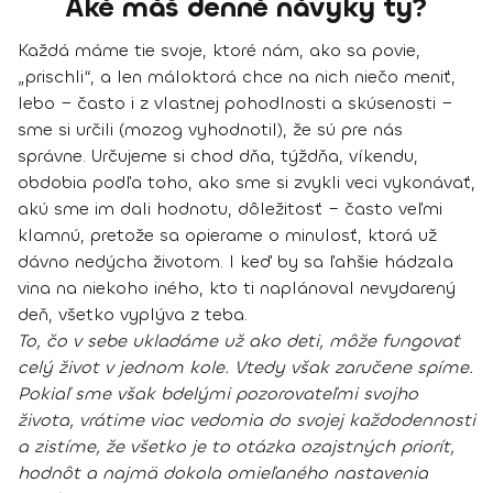
Aké máš denné návyky ty?
Každá máme tie svoje, ktoré nám, ako sa povie,
„prischli“, a len máloktorá chce na nich niečo meniť,
lebo − často i z vlastnej pohodlnosti a skúsenosti −
sme si určili (mozog vyhodnotil), že sú pre nás
správne. Určujeme si chod dňa, týždňa, víkendu,
obdobia podľa toho, ako sme si zvykli veci vykonávať,
akú sme im dali hodnotu, dôležitosť – často veľmi
klamnú, pretože sa opierame o minulosť, ktorá už
dávno nedýcha životom. I keď by sa ľahšie hádzala
vina na niekoho iného, kto ti naplánoval nevydarený
deň, všetko vyplýva z teba.
To, čo v sebe ukladáme už ako deti, môže fungovať
celý život v jednom kole. Vtedy však zaručene spíme.
Pokiaľ sme však bdelými pozorovateľmi svojho
života, vrátime viac vedomia do svojej každodennosti
a zistíme, že všetko je to otázka ozajstných priorít,
hodnôt a najmä dokola omieľaného nastavenia