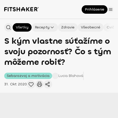
Prihlásenie
Všetky
Recepty
Zdravie
Všeobecné
Cvičen
S kým vlastne súťažíme o
svoju pozornosť? Čo s tým
môžeme robiť?
Sebarozvoj a motivácia
Lucia
Blahová
31. Okt 2020