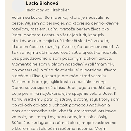
Lucia
Blahová
Redaktor vo Fitshaker
Volám sa Lucka. Som žienka, ktorá je neustále na
ceste. Myslím na tej svojej, na ktorej sa denno-denne
rozvíjam, rastiem, učím, pretože beriem život ako
jednu nádhernú cestu a všetkých ľudí, ktorých
stretávam ako svojich učiteľov či vlastné zrkadlá,
ktoré mi často ukazujú práve to, čo nechcem vidieť. A
tak sa najmä učím pozorovať seba aj všetko naokolo
bez posudzovania a som pozorným žiakom života.
Momentálne som v plnom nasadení v roli "maminky
na materskej" a túto dovolenku si aj patrične užívam
s dcérkou Elisou, ktorá je pre mňa stred vesmíru.
Milujem prírodu, jej cyklickosť a neustále zmeny.
Doma sa venujem už dlhšiu dobu joge a meditáciám,
čo je pre mňa najdokonalejšie spojenie tela a duše. K
tomu všetkému patrí aj zdravý životný štýl, ktorý som
po rokoch dokázala uchopiť pomocou načúvania
potrieb vlastného tela. Zbožňujem vlastné intuitívne
varenie, bez receptov, podkladov, len tak z lásky.
Súčasťou kuchyne sa nám stalo aj moje kváskovanie,
v ktorom sa stále učím niečomu novému. Mojím