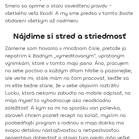
Smelo sa oprime o starú osvedčenú pravdu –
všetkého veľa škodí. A my sme predsa v tomto živote
obdarení všetkým až nadmieru.
Nájdime si stred a striedmosť
Zámerne som hovorila v množnom čísle, pretože ja
nepatrím k žiadnym „vymeditovaným“, uprataným
výnimkám, ktoré v tomto majú jasno. Áno, pracujem
na sebe poctivo a každým dňom hlbšie a pozornejšie,
ale verte mi, stále mám na čom pracovať, keďže sa
mi ešte bežne stane, že v sebe objavím roztržitú
Lucku, ktorá niekomu zabudla na mobile odpísať, no
moja myseľ to vyhodnocuje ako neodkladnú
záležitosť. A kým sa mi na sporáku varí polievka,
zároveň chcem pozrieť recept na koláč, myslím na
poobedňajší program s rodinou a moja dcérka ma
svojou detskou nástojčivosťou a netrpezlivosťou
neprestáva dobiedzať a stavia tým predo mňa veľké