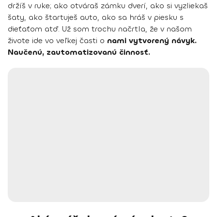
držíš v ruke; ako otváraš zámku dverí, ako si vyzliekaš
šaty, ako štartuješ auto, ako sa hráš v piesku s
dieťaťom atď. Už som trochu načrtla, že v našom
živote ide vo veľkej časti o
nami vytvorený návyk.
Naučenú, zautomatizovanú činnosť.