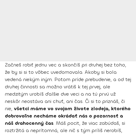
Začneš robiť jednu vec a skončíš pri druhej bez toho,
že by si si to vôbec uvedomovala. Akoby si bola
vedená niekým iným. Potom príde prebudenie, a od tej
druhej činnosti sa možno vrátiš k tej prvej, ale
medzitým urobíš ďalšie dve veci a na tú prvú už
neskôr neostáva ani chuť, ani čas. Či si to priznáš, či
nie,
všetci máme vo svojom živote zlodeja, ktorého
dobrovoľne necháme okrádať nás o pozornosť a
náš drahocenný čas
. Máš pocit, že viac zabúdaš, si
roztržitá a neprítomná, ale nič s tým príliš nerobíš,