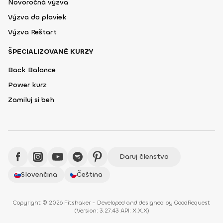
Novoročná výzva
Výzva do plaviek
Výzva Reštart
ŠPECIALIZOVANÉ KURZY
Back Balance
Power kurz
Zamiluj si beh
Daruj členstvo
Slovenčina
Čeština
Copyright © 2026 Fitshaker - Developed and designed by
GoodRequest
(
Version: 3.27.43 API: X.X.X
)