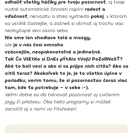
odhaliť všetky háčiky pre tvoju pozornosť
, aj tvoje
nudné automatické činnosti naplní
radosť a
vďačnosť
, nervozitu a stres vystrieda
pokoj
, v ktorom
sa usídliš častejšie, a začneš si všímať aj trochu viac
neobyčajné veci okolo seba.
Nie sme len chodiace telá a mozgy,
ale
je v nás čosi omnoho
vzácnejšie, neopakovateľné a jedinečné.
TaK Čo VšEtKo si DnEs pÝtAlo tVojU PoZoRNoSŤ?
Aké to boli veci a ako si sa pri/po nich cítila? Ako sa
cítiš teraz? Akokoľvek to je, je to všetko úplne v
poriadku, verím tomu, že si pozornosťou čoraz viac
tam, kde ťa potrebuje – v sebe :-).
Veľmi dobre sa dá
trénovať pozornosť
aj cvičením
jogy či pilatesu. Oba tieto programy si môžeš
zacvičiť aj s nami vo Fitshakeri: