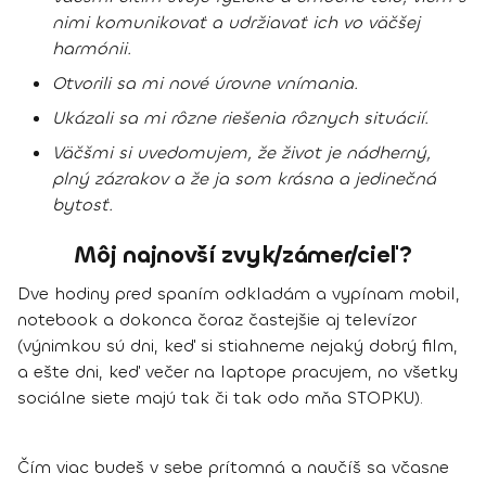
nimi komunikovať a udržiavať ich vo väčšej
harmónii.
Otvorili sa mi nové úrovne vnímania.
Ukázali sa mi rôzne riešenia rôznych situácií.
Väčšmi si uvedomujem, že život je nádherný,
plný zázrakov a že ja som krásna a jedinečná
bytosť.
Môj najnovší zvyk/zámer/cieľ?
Dve hodiny pred spaním odkladám a vypínam mobil,
notebook a dokonca čoraz častejšie aj televízor
(výnimkou sú dni, keď si stiahneme nejaký dobrý film,
a ešte dni, keď večer na laptope pracujem, no všetky
sociálne siete majú tak či tak odo mňa STOPKU).
Čím viac budeš v sebe prítomná a naučíš sa včasne