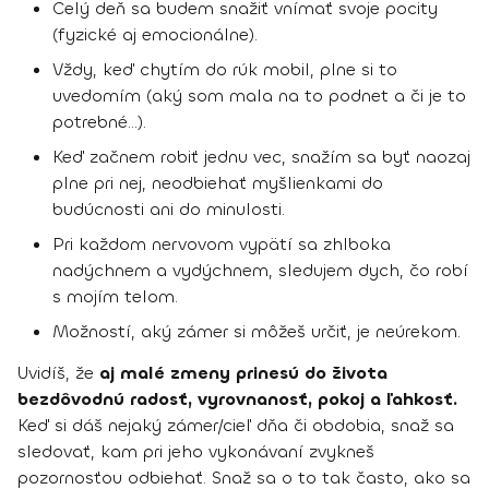
Celý deň sa budem snažiť vnímať svoje pocity
(fyzické aj emocionálne).
Vždy, keď chytím do rúk mobil, plne si to
uvedomím (aký som mala na to podnet a či je to
potrebné...).
Keď začnem robiť jednu vec, snažím sa byť naozaj
plne pri nej, neodbiehať myšlienkami do
budúcnosti ani do minulosti.
Pri každom nervovom vypätí sa zhlboka
nadýchnem a vydýchnem, sledujem dych, čo robí
s mojím telom.
Možností, aký zámer si môžeš určiť, je neúrekom.
Uvidíš, že
aj malé zmeny prinesú do života
bezdôvodnú radosť, vyrovnanosť, pokoj a ľahkosť.
Keď si dáš nejaký zámer/cieľ dňa či obdobia, snaž sa
sledovať, kam pri jeho vykonávaní zvykneš
pozornosťou odbiehať. Snaž sa o to tak často, ako sa