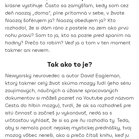
krásne vystihuje. Často sa zamýšľam, kedy som cez
deň naozaj „doma“, plne prítomná v sebe, v živote.
Naozaj šoférujem ja? Naozaj obedujem ja? Kto
rozhodol, že si dám ráno z postele na zem ako prvú
nohu pravú? Som to ja, kto sa pozrie pred spaním na
hodiny? Prečo to robím? Veď ja o tom v ten moment
takmer ani neviem...
Tak ako to je?
Newyorský neurovedec a autor David Eagleman,
ktorý takmer celý život skúma mozgy ľudí (jeho sériu
zaujímavých, náučných a úžasne spracovaných
dokumentov si môžeš pozrieť na Youtube pod názvom
Cesta do hlbín mozgu), tvrdí, že ak sa rozhodneš pre
istú činnosť a začneš ju vykonávať, nedá sa s
určitosťou vyhlásiť, že si sa pre ňu rozhodla ty. Teda,
aby si nemala pocit nejakej mystickej prednášky, tvoj
mozog vôbec nerieši, ako a prečo čítaš knihu, keď ju