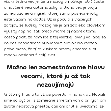
však? Jedna vec je, že ti mozog umožňuje robiť časté
a naučené veci automaticky, a druhá vec je tvoja
zaneprázdnená myseľ, ktorej sama posledné roky
ešte väčšmi nakladáš. Už si počula z viacerých
zdrojov, že ľudský mozog nie je ani zďaleka človekom
využitý naplno, tak prečo máme aj napriek tomu
často pocit, že nám ide z tej všetkej lavíny valiacej sa
na nás dennodenne vybuchnúť hlava? No možno
práve preto, že tým kúskom hmoty chceme silou-
mocou obsiahnuť celý svet.
Možno len zamestnávame hlavu
vecami, ktoré ju až tak
nezaujímajú
Vnútorný hlas ti to už asi povedal mnohokrát. Naučili
sme sa byť príliš zamerané smerom von a pri rýchlom
živote neostáva priestor, čas ani chuť si uvedomiť, že