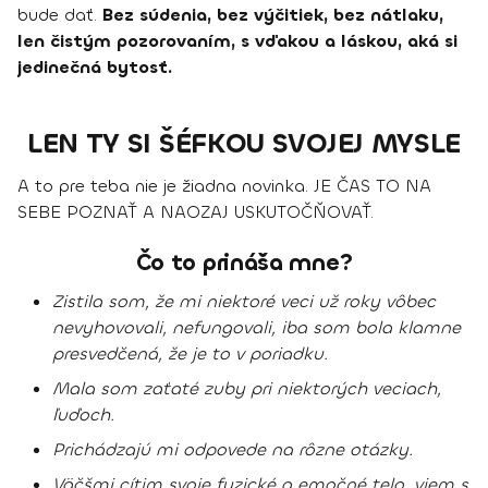
bude dať.
Bez súdenia, bez výčitiek, bez nátlaku,
len čistým pozorovaním, s vďakou a láskou, aká si
jedinečná bytosť.
LEN TY SI ŠÉFKOU SVOJEJ MYSLE
A to pre teba nie je žiadna novinka. JE ČAS TO NA
SEBE POZNAŤ A NAOZAJ USKUTOČŇOVAŤ.
Čo to prináša mne?
Zistila som, že mi niektoré veci už roky vôbec
nevyhovovali, nefungovali, iba som bola klamne
presvedčená, že je to v poriadku.
Mala som zaťaté zuby pri niektorých veciach,
ľuďoch.
Prichádzajú mi odpovede na rôzne otázky.
Väčšmi cítim svoje fyzické a emočné telo, viem s