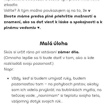
zrkadlo.
Vidíte? A tým možno poukazujem aj na to, že
v
živote máme predsa plné priehrštie možností a
znamení, ako sa dať viesť k láske a spokojnosti a k
plnému vedomiu ♥.
Malá úloha
Skús si určiť ráno pri vstávaní
zámer dňa.
(Omnoho lepšie sa ti bude dariť v tom, ako a kde
rozkladáš svoju pozornosť.)
Napr.:
Vždy, keď si budem umývať ruky, budem
pozornosťou tam − na pohyboch prstov, akoby
som ich videla prvýkrát; na bublinkách mydla, na
tečúcej vode; „navnímam“ si teplotu svojho tela,
vzájomný dotyk svojich rúk...