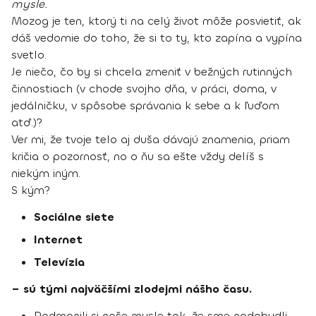
mysle.
Mozog je ten, ktorý ti na celý život môže posvietiť, ak
dáš vedomie do toho, že si to ty, kto zapína a vypína
svetlo.
Je niečo, čo by si chcela zmeniť v bežných rutinných
činnostiach (v chode svojho dňa, v práci, doma, v
jedálničku, v spôsobe správania k sebe a k ľuďom
atď.)?
Ver mi, že tvoje telo aj duša dávajú znamenia, priam
kričia o pozornosť, no o ňu sa ešte vždy delíš s
niekým iným.
S kým?
Sociálne siete
Internet
Televízia
– sú tými najväčšími zlodejmi nášho času.
Podmanili si naše mysle tak, že sme nadobudli