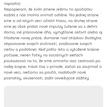
napadlo).
Nepopieram, že kvôli zmene režimu to spočiatku
každá z nás mohla vnímať odlišne. Na jednej strane
sme si od istých vecí očistili hlavu, na druhej strane
sme jej však pridali nové impulzy (učenie sa s deťmi
doma, iné plánovanie dňa, vymýšľanie aktivít alebo aj
hľadanie novej práce, dumanie nad otázkou živobytia;
objavovanie svojich zručností, zvažovanie svojich
cieľov a podobne). Keď prišlo leto a vytúžené krásne
počasie, nielen fotky na sociálnych sieťach
poukazovali na to, že sme omnoho viac cestovali po
našej krajine, trávili čas v prírode, začali sa zaujímať o
nové veci, niečomu sa priučili, nadobudli nové
poznatky, skúsenosti, zažili osviežujúce zážitky.