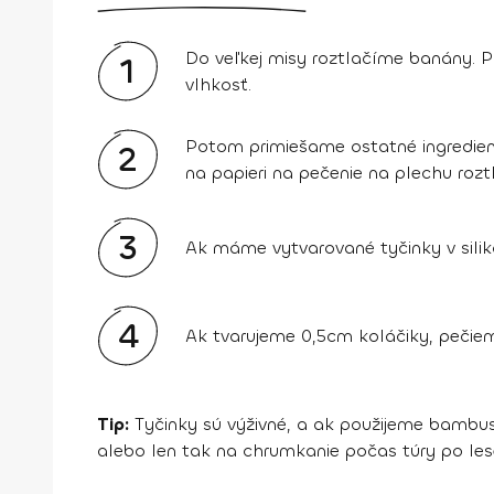
Do veľkej misy roztlačíme banány. 
1
vlhkosť.
Potom primiešame ostatné ingredien
2
na papieri na pečenie na plechu rozt
3
Ak máme vytvarované tyčinky v silik
4
Ak tvarujeme 0,5cm koláčiky, pečieme
Tip:
Tyčinky sú výživné, a ak použijeme bambu
alebo len tak na chrumkanie počas túry po les