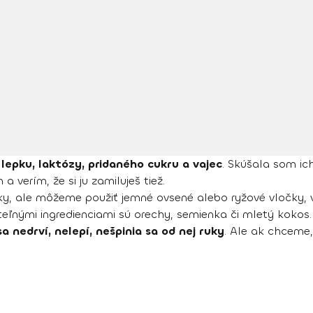
 lepku, laktózy, pridaného cukru a vajec
. Skúšala som ich
 a verím, že si ju zamiluješ tiež.
nky, ale môžeme použiť jemné ovsené alebo ryžové vločky,
eľnými ingredienciami sú orechy, semienka či mletý kokos.
a nedrví, nelepí, nešpinia sa od nej ruky
. Ale ak chceme