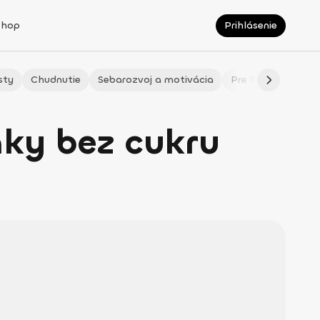
Shop
Prihlásenie
sty
Chudnutie
Sebarozvoj a motivácia
Pre fitmaminky
ky bez cukru