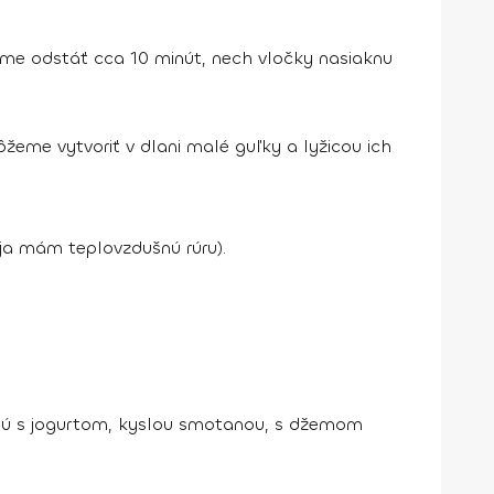
áme odstáť cca 10 minút, nech vločky nasiaknu
me vytvoriť v dlani malé guľky a lyžicou ich
ja mám teplovzdušnú rúru).
 sú s jogurtom, kyslou smotanou, s džemom