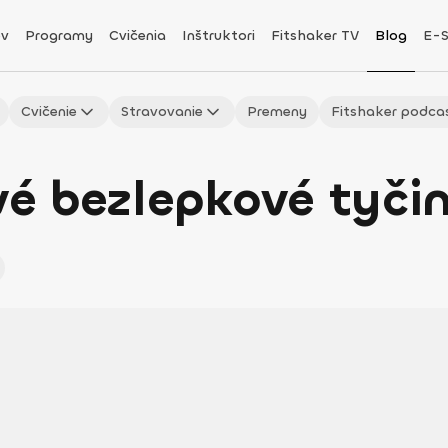
v
Programy
Cvičenia
Inštruktori
Fitshaker TV
Blog
E-
Cvičenie
Stravovanie
Premeny
Fitshaker podca
é bezlepkové tyčin