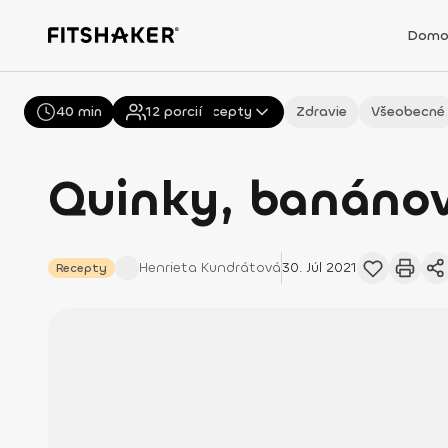
Domo
40 min
Všetky
12
porcií
Recepty
Zdravie
Všeobecné
Quinky, banánov
Henrieta
Kundrátová
30. Júl 2021
Recepty