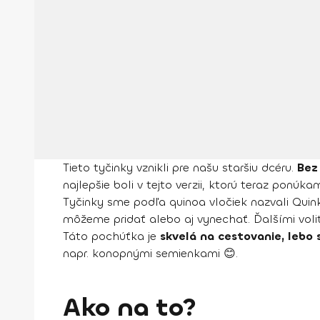
Tieto tyčinky vznikli pre našu staršiu dcéru.
Bez
najlepšie boli v tejto verzii, ktorú teraz ponúkam
Tyčinky sme podľa quinoa vločiek nazvali Qui
môžeme pridať alebo aj vynechať. Ďalšími volit
Táto pochúťka je
skvelá na cestovanie, lebo s
napr. konopnými semienkami 😊.
Ako na to?