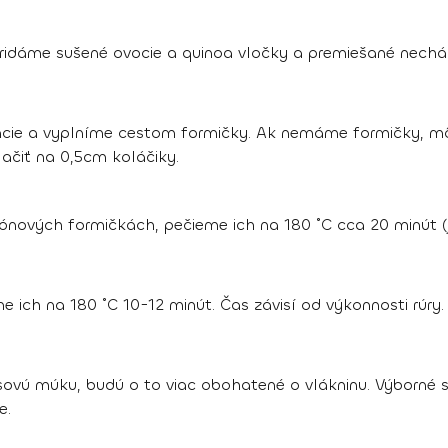
Pridáme sušené ovocie a quinoa vločky a premiešané nech
cie a vyplníme cestom formičky. Ak nemáme formičky, môže
lačiť na 0,5cm koláčiky.
ónových formičkách, pečieme ich na 180 ˚C cca 20 minút (
 ich na 180 ˚C 10-12 minút. Čas závisí od výkonnosti rúry.
sovú múku, budú o to viac obohatené o vlákninu. Výborné
e.