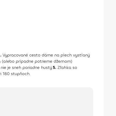
.
Vypracované cesto dáme na plech vystlaný
 (alebo prípadne potrieme džemom)
ie je sneh poriadne hustý.
5.
Zľahka so
i 180 stupňoch.