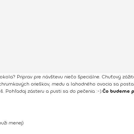
okola? Priprav pre návštevu niečo špeciálne. Chuťový záži
chrumkavých orieškov, medu a lahodného ovocia sa postará
. Pohľadaj zásteru a pusti sa do pečenia :-).
Čo budeme p
uži menej)