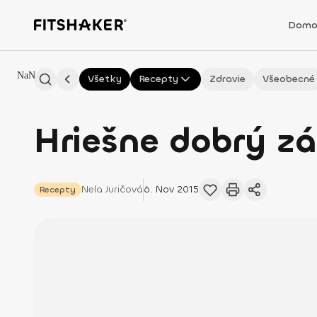
Domo
NaN
Všetky
Recepty
Zdravie
Všeobecné
Hriešne dobrý zá
Nela
Juričová
6. Nov 2015
Recepty