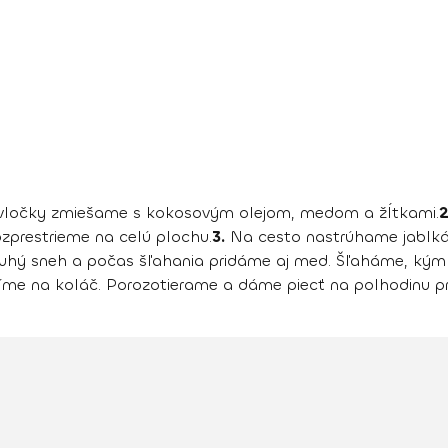
ločky zmiešame s kokosovým olejom, medom a žĺtkami.
2
prestrieme na celú plochu.
3.
Na cesto nastrúhame jablká
hý sneh a počas šľahania pridáme aj med. Šľaháme, kým n
e na koláč. Porozotierame a dáme piecť na polhodinu pr