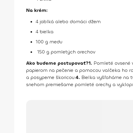
Na krém:
4 jablká alebo domáci džem
4 bielka
100 g medu
150 g pomletých orechov
Ako budeme postupovať?
1.
Pomleté ovsené v
papierom na pečenie a pomocou valčeka ho roz
a posypeme škoricou.
4.
Bielka vyšľaháme na tu
snehom premiešame pomleté orechy a vyklopím