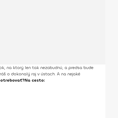
tok, na ktorý len tak nezabudnú, a predsa bude
š o dokonalý raj v ústach. A na nejaké
otrebovať?
Na cesto: