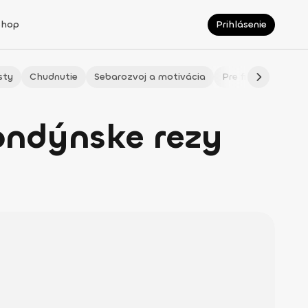
Shop
Prihlásenie
sty
Chudnutie
Sebarozvoj a motivácia
Pre fitmaminky
ondýnske rezy