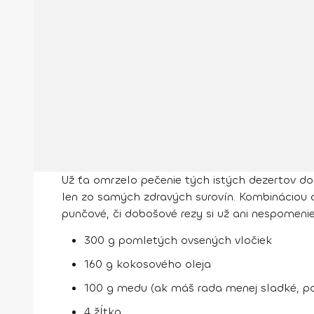
Už ťa omrzelo pečenie tých istých dezertov do
len zo samých zdravých surovín. Kombináciou 
punčové, či dobošové rezy si už ani nespomenieš
300 g pomletých ovsených vločiek
160 g kokosového oleja
100 g medu (ak máš rada menej sladké, po
4 žĺtka