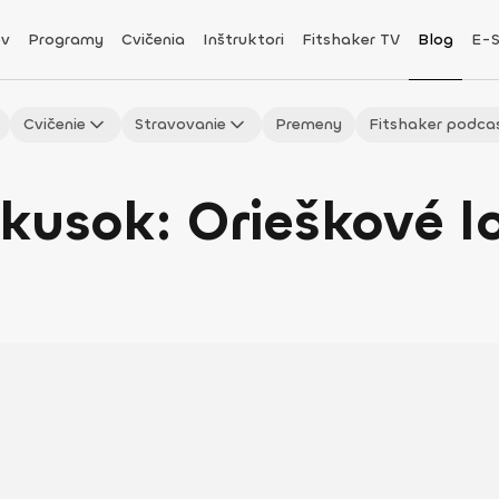
v
Programy
Cvičenia
Inštruktori
Fitshaker TV
Blog
E-
Cvičenie
Stravovanie
Premeny
Fitshaker podca
kusok: Orieškové l