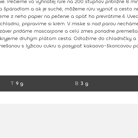
e. Pečieme vo vyhriatej rúre na 200 stupňov približne 8 mi
a špáradlom a ak je suché, môžeme rúru vypnúť a cesto n
eme z neho papier na pečenie a opäť ho prevrátime.
4.
Uved
ladnú, pripravíme si krém. V miske si nad parou necháme 
 záver pridáme mascarpone a celú zmes poriadne premieš
ikryjeme druhým plátom cesta. Odložíme do chladničky a 
iešanou s lyžicou cukru a posypať kakaovo-škoricovou p
T:
9 g
B:
3 g