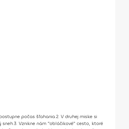
 postupne počas šľahania.
2.
V druhej miske si
ý sneh.
3.
Vznikne nám "obláčikové" cesto, ktoré