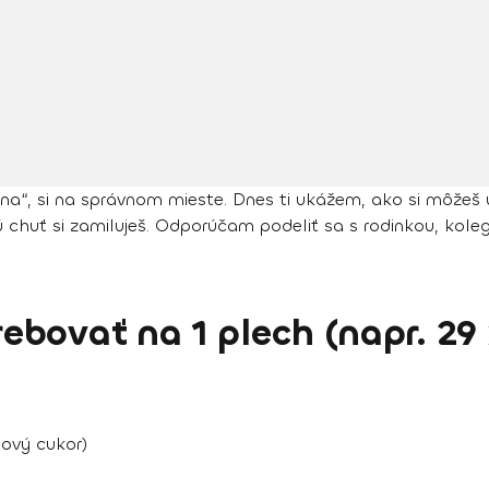
a“, si na správnom mieste. Dnes ti ukážem, ako si môžeš u
tú chuť si zamiluješ. Odporúčam podeliť sa s rodinkou, ko
bovať na 1 plech (napr. 29
nový cukor)