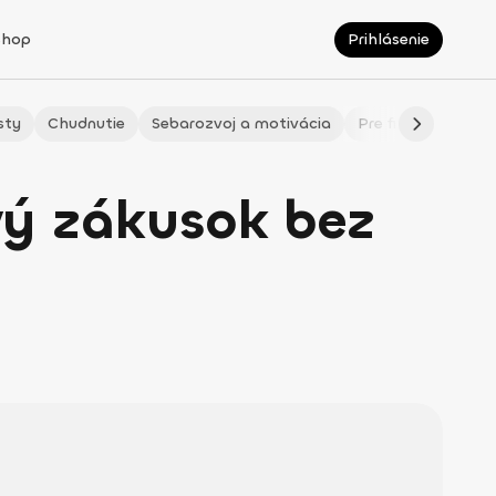
Shop
Prihlásenie
sty
Chudnutie
Sebarozvoj a motivácia
Pre fitmaminky
ý zákusok bez