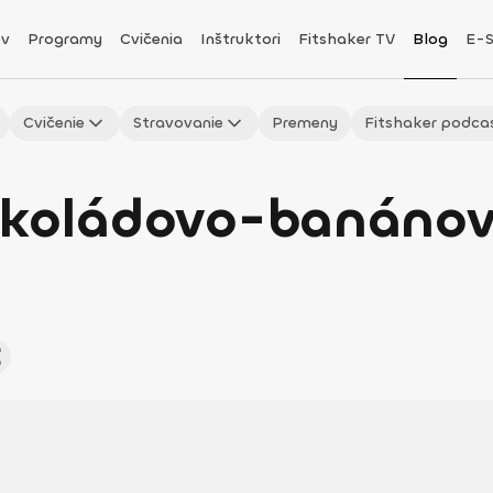
v
Programy
Cvičenia
Inštruktori
Fitshaker TV
Blog
E-
Cvičenie
Stravovanie
Premeny
Fitshaker podca
okoládovo-banánov