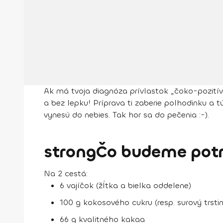
Ak má tvoja diagnóza prívlastok „čoko-pozitívn
a bez lepku! Príprava ti zaberie polhodinku a 
vynesú do nebies. Tak hor sa do pečenia :-).
strongČo budeme potre
Na 2 cestá:
6 vajíčok (žĺtka a bielka oddelene)
100 g kokosového cukru (resp. surový trsti
66 g kvalitného kakaa