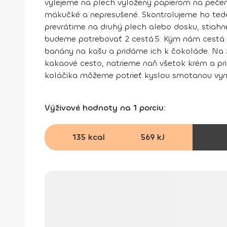
vylejeme na plech vyložený papierom na pečeni
mäkučké a nepresušené. Skontrolujeme ho ted
prevrátime na druhý plech alebo dosku, stiahn
budeme potrebovať 2 cestá.
5.
Kým nám cestá ch
banány na kašu a pridáme ich k čokoláde. Na
kakaové cesto, natrieme naň všetok krém a pr
koláčika môžeme potrieť kyslou smotanou vym
Výživové hodnoty na 1 porciu:
135 kcal
569 kJ