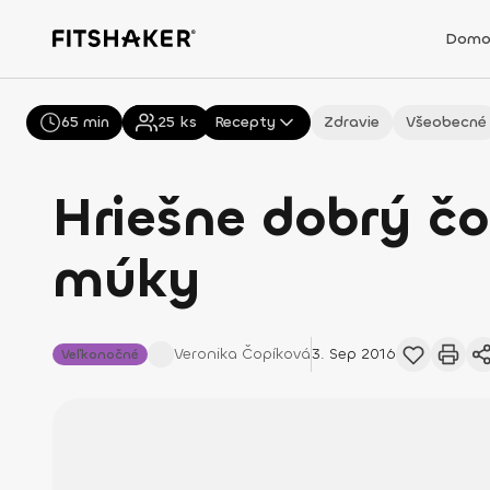
Domo
65 min
Všetky
25
ks
Recepty
Zdravie
Všeobecné
Hriešne dobrý č
múky
Veronika
Čopíková
3. Sep 2016
Veľkonočné