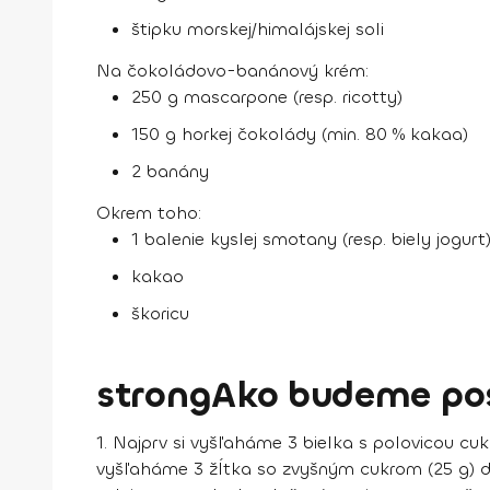
štipku morskej/himalájskej soli
Na čokoládovo-banánový krém:
250 g mascarpone (resp. ricotty)
150 g horkej čokolády (min. 80 % kakaa)
2 banány
Okrem toho:
1 balenie kyslej smotany (resp. biely jogurt
kakao
škoricu
strongAko budeme po
1.
Najprv si vyšľaháme 3 bielka s polovicou cuk
vyšľaháme 3 žĺtka so zvyšným cukrom (25 g) do