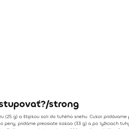
)
stupovať?/strong
ru (25 g) a štipkou soli do tuhého snehu. Cukor pridávame
 peny, pridáme preosiate kakao (33 g) a po lyžiciach tuh