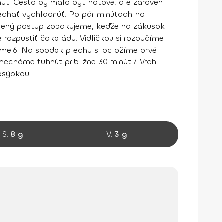
nút. Cesto by malo byť hotové, ale zároveň
echať vychladnúť. Po pár minútach ho
ený postup zopakujeme, keďže na zákusok
rozpustiť čokoládu. Vidličkou si rozpučíme
ame.
6.
Na spodok plechu si položíme prvé
necháme tuhnúť približne 30 minút.
7.
Vrch
osýpkou.
S:
8 g
V:
3 g