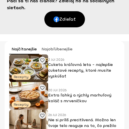
Páči sa ti náš článok? Zdieľaj ho na sociálnych
sieťach.
Zdieľať
Najčítanejšie
Najobľúbenejšie
2 Júl 2026
Cuketa kráľovná leta - najlepšie
cuketové recepty, ktoré musíte
vyskúšať
Recepty
20 Júl 2026
Extra ľahký a rýchly marhuľový
koláč s mrveničkou
Recepty
26 Júl 2026
Nie si príliš precitlivená. Možno len
tvoje telo reaguje na to, čo prežilo