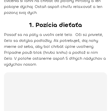
cvičenia
si
ľahni na chrbát do polohy mŕtvoly
a len
pokojne dýchaj. Ostaň aspoň chvíľu relaxovať a len
pozoruj svoj dych
.
1. Pozícia dieťaťa
Posaď sa na päty a uvoľni celé telo. Oči sú privreté,
čelo sa dotýka podložky. Ak potrebuješ, daj nohy
mierne od seba, aby bol chrbát úplne uvoľnený.
Prípadne použi blok (hrubú knihu) a podlož si ním
čelo. V polohe ostaneme aspoň 5 dlhých nádychov a
výdychov nosom.