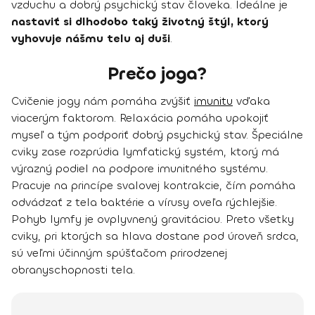
vzduchu a dobrý psychický stav človeka. Ideálne je
nastaviť si dlhodobo taký životný štýl, ktorý
vyhovuje nášmu telu aj duši
.
Prečo joga?
Cvičenie jogy nám pomáha zvýšiť
imunitu
vďaka
viacerým faktorom. Relaxácia
pomáha upokojiť
myseľ
a tým podporiť dobrý psychický stav. Špeciálne
cviky zase
rozprúdia lymfatický systém
, ktorý má
výrazný podiel na podpore imunitného systému.
Pracuje na princípe svalovej kontrakcie, čím pomáha
odvádzať z tela baktérie a vírusy oveľa rýchlejšie.
Pohyb lymfy je ovplyvnený gravitáciou. Preto všetky
cviky, pri ktorých sa hlava dostane pod úroveň srdca,
sú veľmi účinným spúšťačom prirodzenej
obranyschopnosti tela.