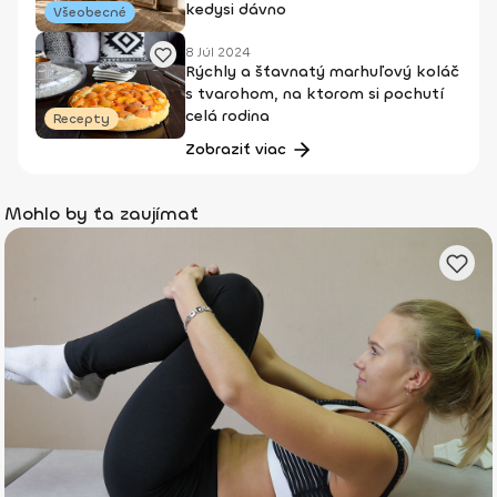
kedysi dávno
Všeobecné
8 Júl 2024
Rýchly a šťavnatý marhuľový koláč
s tvarohom, na ktorom si pochutí
celá rodina
Recepty
Zobraziť viac
Mohlo by ťa zaujímať