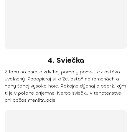
4. Sviečka
Z ľahu na chrbte zdvíhaj pomaly panvu, krk ostáva
uvoľnený. Podopieraj si kríže, ostaň na ramenách a
nohy ťahaj vysoko hore. Pokojne dýchaj a podrž, kým
ti je v polohe príjemne.
Nerob sviečku v tehotenstve
ani počas menštruácie
.