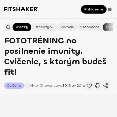
Prihlásenie
Všetky
Recepty
Zdravie
Všeobecné
Cvičen
FOTOTRÉNING na
posilnenie imunity.
Cvičenie, s ktorým budeš
fit!
Cvičenie
Nikol
Chovancová
30. Nov 2016