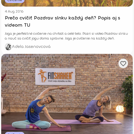
4 Aug 2016
Prečo cvičiť Pozdrav slnku každý deň? Popis aj s
videom TU
Joga je perfektné cvičenie na chrbát a celé telo. Pozri si video Pozdrav slnku
a nauč sa cvičiť jogu doma správne. Joga je cvičenie na každý deň.
Adela Jasenovcová