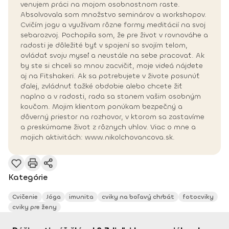
venujem práci na mojom osobnostnom raste.
Absolvovala som množstvo seminárov a workshopov.
Cvičím jogu a využívam rôzne formy meditácií na svoj
sebarozvoj. Pochopila som, že pre život v rovnováhe a
radosti je dôležité byť v spojení so svojím telom,
ovládať svoju myseľ a neustále na sebe pracovať. Ak
by ste si chceli so mnou zacvičiť, moje videá nájdete
aj na Fitshakeri. Ak sa potrebujete v živote posunúť
ďalej, zvládnuť ťažké obdobie alebo chcete žiť
naplno a v radosti, rada sa stanem vašim osobným
koučom. Mojim klientom ponúkam bezpečný a
dôverný priestor na rozhovor, v ktorom sa zastavíme
a preskúmame život z rôznych uhlov. Viac o mne a
mojich aktivitách: www.nikolchovancova.sk.
Kategórie
Cvičenie
Jóga
imunita
cviky na boľavý chrbát
fotocviky
cviky pre ženy