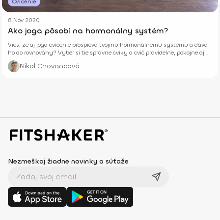
Cvičenie
8 Nov 2020
Ako joga pôsobí na hormonálny systém?
Vieš, že aj joga cvičenie prospieva tvojmu hormonálnemu systému a dáva
ho do rovnováhy? Vyber si tie správne cviky a cvič pravidelne, pokojne aj
doma.
Nikol Chovancová
Nezmeškaj žiadne novinky a súťaže