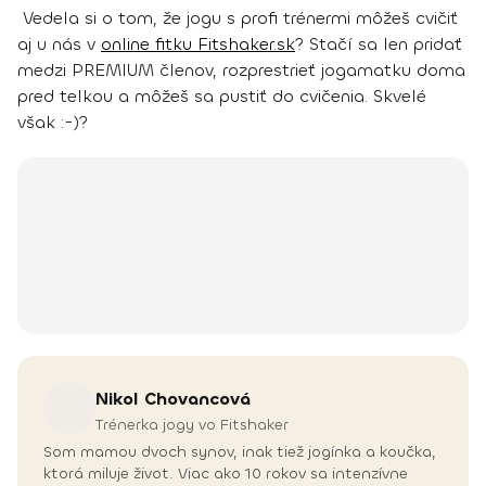
Vedela si o tom, že jogu s profi trénermi môžeš cvičiť
aj u nás v
online fitku Fitshaker.sk
? Stačí sa len pridať
medzi PREMIUM členov, rozprestrieť jogamatku doma
pred telkou a môžeš sa pustiť do cvičenia. Skvelé
však :-)?
Nikol
Chovancová
Trénerka jogy vo Fitshaker
Som mamou dvoch synov, inak tiež jogínka a koučka,
ktorá miluje život. Viac ako 10 rokov sa intenzívne