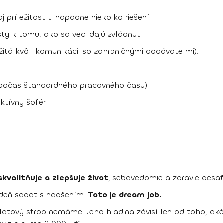
príležitosť ti napadne niekoľko riešení.
ty k tomu, ako sa veci dajú zvládnuť.
žitá kvôli komunikácii so zahraničnými dodávateľmi).
počas štandardného pracovného času).
ktívny šofér.
kvalitňuje a zlepšuje život
, sebavedomie a zdravie desa
 deň sadať s nadšením.
Toto je dream job.
latový strop nemáme. Jeho hladina závisí len od toho, aké