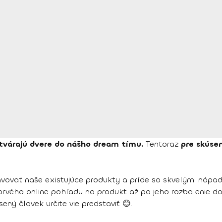
tvárajú dvere do nášho dream tímu.
Tentoraz
pre skúse
avovať naše existujúce produkty a príde so skvelými náp
 prvého online pohľadu na produkt až po jeho rozbalenie 
sený človek určite vie predstaviť 😊.