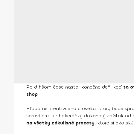
Po dlhšom čase nastal konečne deň, keď
sa o
shop
.
Hľadáme kreatívneho človeka, ktorý bude spr
spraví pre Fitshakeráčky dokonalý zážitok od
na všetky zákulisné procesy
, ktoré si ako skú