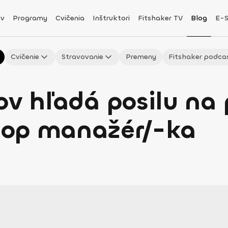
v
Programy
Cvičenia
Inštruktori
Fitshaker TV
Blog
E-
Cvičenie
Stravovanie
Premeny
Fitshaker podca
ov hľadá posilu na 
hop manažér/-ka