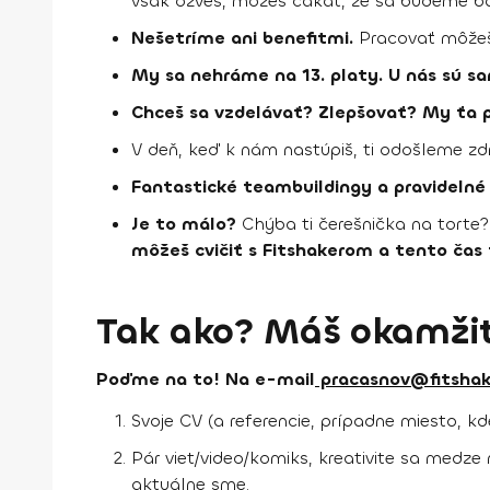
však ozveš, môžeš čakať, že sa budeme ba
Nešetríme ani benefitmi.
Pracovať môžeš 
My sa nehráme na 13. platy. U nás sú 
Chceš sa vzdelávať? Zlepšovať? My ťa 
V deň, keď k nám nastúpiš, ti odošleme zd
Fantastické teambuildingy a pravideln
Je to málo?
Chýba ti čerešnička na torte?
môžeš cvičiť s Fitshakerom a tento čas
Tak ako? Máš okamžit
Poďme na to! Na e-mail
pracasnov@fitshak
Svoje CV (a referencie, prípadne miesto, kd
Pár viet/video/komiks, kreativite sa medze 
aktuálne sme.