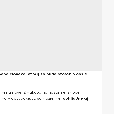
ného človeka, ktorý sa bude starať o náš e-
admi na nové. Z nákupu na našom e-shope
doma v obývačke. A, samozrejme,
dohliadne aj