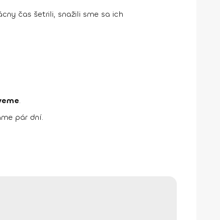
ny čas šetrili, snažili sme sa ich
veme
.
me pár dní.