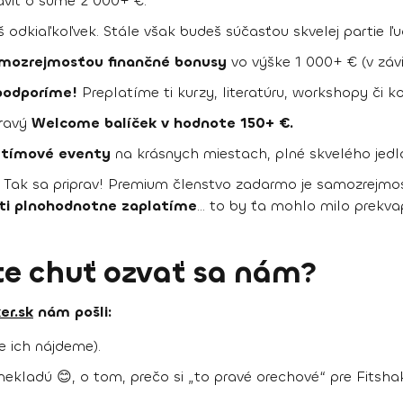
viť o sume 2 000+ €.
odkiaľkoľvek. Stále však budeš súčasťou skvelej partie ľud
samozrejmosťou finančné bonusy
vo výške 1 000+ € (v závi
podporíme!
Preplatíme ti kurzy, literatúru, workshopy či ko
ravý
Welcome balíček v hodnote 150+ €.
é tímové eventy
na krásnych miestach, plné skvelého jedla
 Tak sa priprav! Premium členstvo zadarmo je samozrejmos
 ti plnohodnotne zaplatíme
… to by ťa mohlo milo prekvap
e chuť ozvať sa nám?
er.sk
nám pošli:
e ich nájdeme).
nekladú 😊, o tom, prečo si „to pravé orechové“ pre Fitshak