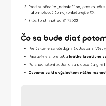
Pred stlačením „odoslať“ sa, prosím, ešte ra
naformulovať čo najkonkrétnejšie 😊.
Skús to stihnúť do 31.7.2022
Čo sa bude diať poto
Prelúskame sa všetkými žiadosťami. Všetk
Pripravíme si pre teba
krátke kreatívne z
Po zhodnotení zadania sa s absolútnymi f
Ozveme sa ti s výsledkom nášho rozhod