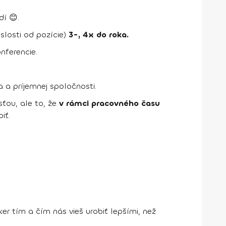
í 😊.
slosti od pozície)
3-, 4x do roka.
nferencie.
 a príjemnej spoločnosti.
ťou, ale to, že
v rámci pracovného času
iť.
er tím a čím nás vieš urobiť lepšími, než