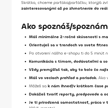
Skrátka, chceme parťáka/parťáčku, ktorý/á z
zainteresovanými až po zhmotnenie do reál
Ako spoznáš/spoznáme,
Máš minimálne 2-ročné skúsenosti s 
Orientuješ sa v trendoch vo svete fitne
Po otvorení nášho e-shopu ti do 5 minút n
Komunikácia s tímom, dodávateľmi a so 
Vždy premýšľaš tak, aby to bolo čo najl
Máš vo veciach prehľad a poriadok.
Ako v
Môžeš sa
k nám ihneď/v krátkom čase p
Dokážeš tvoriť reporty, predpovede a o
Je ti prirodzená samostatnosť, práca v 