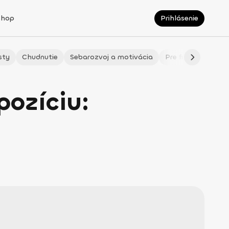
Shop
Prihlásenie
sty
Chudnutie
Sebarozvoj a motivácia
Pre fitmaminky
pozíciu: