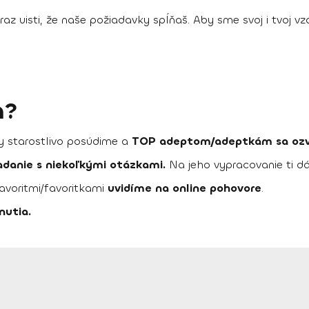
z uisti, že naše požiadavky spĺňaš. Aby sme svoj i tvoj vzác
m?
y starostlivo posúdime a
TOP adeptom/adeptkám sa oz
adanie s niekoľkými otázkami.
Na jeho vypracovanie ti dá
avoritmi/favoritkami
uvidíme na online pohovore
.
nutia.