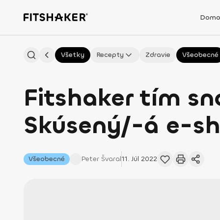
Domo
Všetky
Recepty
Zdravie
Všeobecné
Fitshaker tím sn
Skúsený/-á e-s
Všeobecné
Peter
Švaral
11. Júl 2022