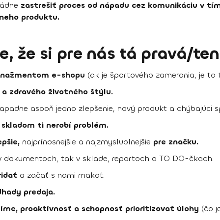
vládne
zastrešiť proces od nápadu cez komunikáciu v tí
neho produktu.
 že si pre nás tá pravá/te
manažmentom e-shopu
(ak je športového zamerania, je to 
s a zdravého životného štýlu.
apadne aspoň jedno zlepšenie, nový produkt a chýbajúci s
skladom ti nerobí problém.
epšie,
najprínosnejšie a najzmysluplnejšie
pre značku.
 dokumentoch, tak v sklade, reportoch a TO DO-čkach.
ridať
a začať s nami makať.
dhady predaja.
tíme, proaktívnosť a schopnosť prioritizovať úlohy
(čo j