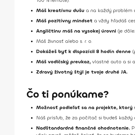
100 % remote).
Máš kreatívnu dušu
a na každý problém aj 
Máš pozitívny mindset
a vždy hľadáš ces
Angličtinu máš na vysokej úrovni
(je dôle
Máš živnosť alebo s. r. o.
Dokážeš byť k dispozícii 8 hodín denne
(
Máš vodičský preukaz,
vlastné auto a si a
Zdravý životný štýl je tvoje druhé JA.
Čo ti ponúkame?
Možnosť podieľať sa na projekte, ktorý s
Náš prísľub, že za počítač si budeš každý
Nadštandardné finančné ohodnotenie.
P